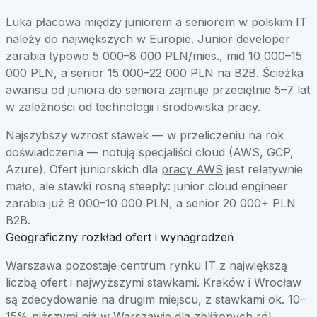
Luka płacowa między juniorem a seniorem w polskim IT
należy do największych w Europie. Junior developer
zarabia typowo 5 000–8 000 PLN/mies., mid 10 000–15
000 PLN, a senior 15 000–22 000 PLN na B2B. Ścieżka
awansu od juniora do seniora zajmuje przeciętnie 5–7 lat
w zależności od technologii i środowiska pracy.
Najszybszy wzrost stawek — w przeliczeniu na rok
doświadczenia — notują specjaliści cloud (AWS, GCP,
Azure). Ofert juniorskich dla
pracy AWS
jest relatywnie
mało, ale stawki rosną steeply: junior cloud engineer
zarabia już 8 000–10 000 PLN, a senior 20 000+ PLN
B2B.
Geograficzny rozkład ofert i wynagrodzeń
Warszawa pozostaje centrum rynku IT z największą
liczbą ofert i najwyższymi stawkami. Kraków i Wrocław
są zdecydowanie na drugim miejscu, z stawkami ok. 10–
15% niższymi niż w Warszawie dla zbliżonych ról.