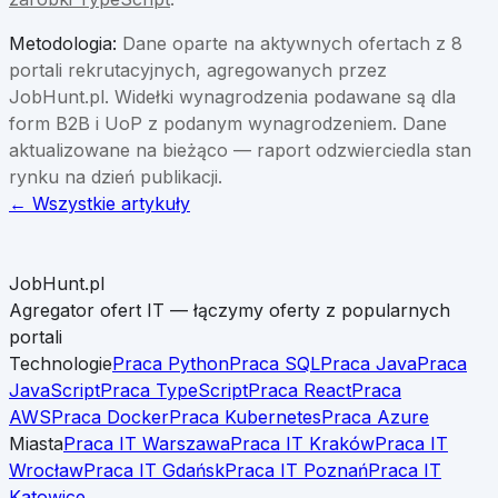
Metodologia:
Dane oparte na aktywnych ofertach z 8
portali rekrutacyjnych, agregowanych przez
JobHunt.pl. Widełki wynagrodzenia podawane są dla
form B2B i UoP z podanym wynagrodzeniem. Dane
aktualizowane na bieżąco — raport odzwierciedla stan
rynku na dzień publikacji.
← Wszystkie artykuły
JobHunt.pl
Agregator ofert IT — łączymy oferty z popularnych
portali
Technologie
Praca Python
Praca SQL
Praca Java
Praca
JavaScript
Praca TypeScript
Praca React
Praca
AWS
Praca Docker
Praca Kubernetes
Praca Azure
Miasta
Praca IT Warszawa
Praca IT Kraków
Praca IT
Wrocław
Praca IT Gdańsk
Praca IT Poznań
Praca IT
Katowice