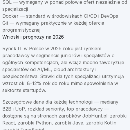
SQL
—
wymagany w ponad połowie ofert niezależnie od
specjalizacji
Docker
—
standard w środowiskach CI/CD i DevOps
Git
—
wymagany praktycznie w każdej ofercie
programistycznej
Wnioski i prognozy na 2026
Rynek IT w Polsce w 2026 roku jest rynkiem
pracodawcy w segmencie juniorów i specjalistów o
ogólnych kompetencjach, ale wciąż mocno faworyzuje
specjalistów od AI/ML, cloud architektury i
bezpieczeństwa. Stawki dla tych specjalizacji utrzymują
wzrost ok. 8–12% rok do roku mimo spowolnienia w
sektorze startupów.
Szczegółowe dane dla każdej technologii — mediany
B2B i UoP, rozkład seniority, top pracodawcy —
dostępne są na stronach zarobków JobHunt.pl:
zarobki
React
,
zarobki Python
,
zarobki Java
,
zarobki Kotlin
,
zarobki TypeScript
.