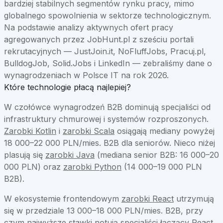
bardziej stabilnych segmentów rynku pracy, mimo
globalnego spowolnienia w sektorze technologicznym.
Na podstawie analizy aktywnych ofert pracy
agregowanych przez JobHunt.pl z sześciu portali
rekrutacyjnych — JustJoin.it, NoFluffJobs, Pracuj.pl,
BulldogJob, Solid.Jobs i LinkedIn — zebraliśmy dane o
wynagrodzeniach w Polsce IT na rok 2026.
Które technologie płacą najlepiej?
W czołówce wynagrodzeń B2B dominują specjaliści od
infrastruktury chmurowej i systemów rozproszonych.
Zarobki Kotlin
i
zarobki Scala
osiągają mediany powyżej
18 000–22 000 PLN/mies. B2B dla seniorów. Nieco niżej
plasują się
zarobki Java
(mediana senior B2B: 16 000–20
000 PLN) oraz
zarobki Python
(14 000–19 000 PLN
B2B).
W ekosystemie frontendowym
zarobki React
utrzymują
się w przedziale 13 000–18 000 PLN/mies. B2B, przy
czym najwyższe stawki notują specjaliści łączący React