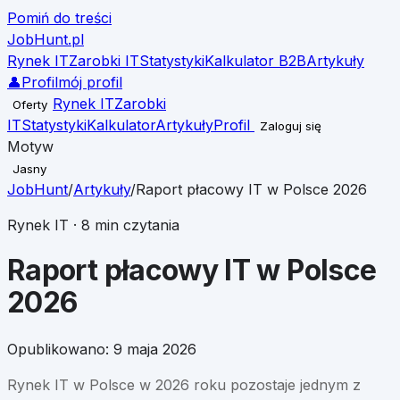
Pomiń do treści
JobHunt
.pl
Rynek IT
Zarobki IT
Statystyki
Kalkulator B2B
Artykuły
👤
Profil
mój profil
Rynek IT
Zarobki
Oferty
IT
Statystyki
Kalkulator
Artykuły
Profil
Zaloguj się
Motyw
Jasny
JobHunt
/
Artykuły
/
Raport płacowy IT w Polsce 2026
Rynek IT
·
8
min czytania
Raport płacowy IT w Polsce
2026
Opublikowano:
9 maja 2026
Rynek IT w Polsce w 2026 roku pozostaje jednym z