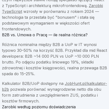
z TypeScript i architekturą mikrofrontendową.
Zarobki
TypeScript
wzrosły w porównaniu z rokiem 2024 —
technologia ta przestała być "bonusem" i stała się
podstawowym wymaganiem w większości ofert
frontendowych.
B2B vs. Umowa o Pracę — ile realna różnica?
Różnica nominalna między B2B a UoP w IT wynosi
typowo 30–50% na korzyść B2B. Przykład dla mid React
developera: B2B ~14 000 PLN vs UoP ~10 000 PLN
brutto. Po odjęciu podatku liniowego 19%, składki
zdrowotnej i kosztów księgowości, realna przewaga B2B
spada do 15–25%.
Kalkulator B2B/UoP dostępny na
JobHunt.pl/kalkulator-
b2b
pozwala porównać wynagrodzenie netto dla obu
form zatrudnienia z uwzględnieniem ZUS, podatku i
kosztów firmowych.
Zarobki według poziomu doświadczenia