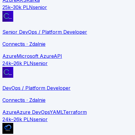
25k–30k PLN
senior
Senior DevOps / Platform Developer
Connectis
· Zdalnie
Azure
Microsoft Azure
API
24k–26k PLN
senior
DevOps / Platform Developer
Connectis
· Zdalnie
Azure
Azure DevOps
YAML
Terraform
24k–26k PLN
senior