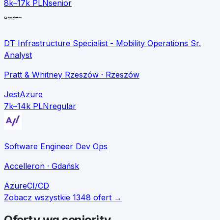
8k–17k PLN
senior
DT Infrastructure Specialist - Mobility Operations Sr.
Analyst
Pratt & Whitney Rzeszów
· Rzeszów
Jest
Azure
7k–14k PLN
regular
Software Engineer Dev Ops
Accelleron
· Gdańsk
Azure
CI/CD
Zobacz wszystkie
1348
ofert →
Oferty wg seniority