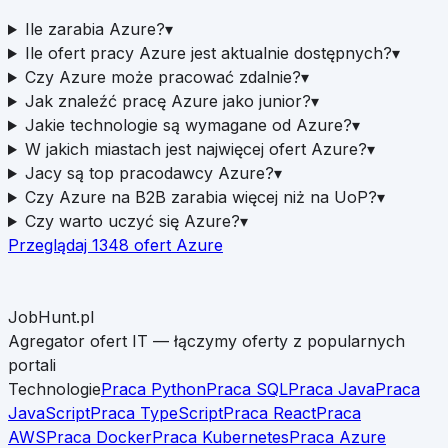
Ile zarabia Azure?
▾
Ile ofert pracy Azure jest aktualnie dostępnych?
▾
Czy Azure może pracować zdalnie?
▾
Jak znaleźć pracę Azure jako junior?
▾
Jakie technologie są wymagane od Azure?
▾
W jakich miastach jest najwięcej ofert Azure?
▾
Jacy są top pracodawcy Azure?
▾
Czy Azure na B2B zarabia więcej niż na UoP?
▾
Czy warto uczyć się Azure?
▾
Przeglądaj
1348
ofert
Azure
JobHunt.pl
Agregator ofert IT — łączymy oferty z popularnych
portali
Technologie
Praca Python
Praca SQL
Praca Java
Praca
JavaScript
Praca TypeScript
Praca React
Praca
AWS
Praca Docker
Praca Kubernetes
Praca Azure