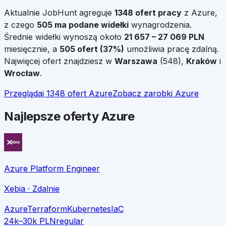
Aktualnie JobHunt agreguje
1348
ofert pracy
z
Azure
,
z czego
505
ma podane widełki
wynagrodzenia.
Średnie widełki wynoszą około
21 657
–
27 069
PLN
miesięcznie, a
505
ofert (
37
%)
umożliwia pracę zdalną.
Najwięcej ofert znajdziesz w
Warszawa
(
548
),
Kraków
i
Wrocław
.
Przeglądaj
1348
ofert
Azure
Zobacz zarobki
Azure
Najlepsze oferty Azure
Azure Platform Engineer
Xebia
· Zdalnie
Azure
Terraform
Kubernetes
IaC
24k–30k PLN
regular