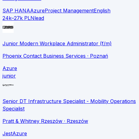
SAP HANA
Azure
Project Management
English
24k–27k PLN
lead
Junior Modern Workplace Administrator (f/m)
Phoenix Contact Business Services
· Poznań
Azure
junior
Senior DT Infrastructure Specialist - Mobility Operations
Specialist
Pratt & Whitney Rzeszów
· Rzeszów
Jest
Azure