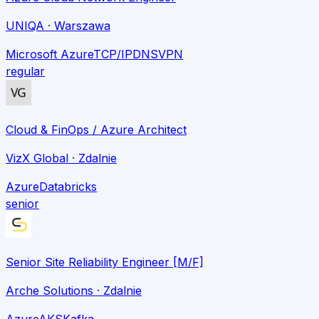
UNIQA
· Warszawa
Microsoft Azure
TCP/IP
DNS
VPN
regular
Cloud & FinOps / Azure Architect
VizX Global
· Zdalnie
Azure
Databricks
senior
Senior Site Reliability Engineer [M/F]
Arche Solutions
· Zdalnie
Azure
AKS
Kafka