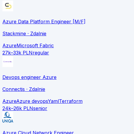
Azure Data Platform Engineer [M/F]
Stackmine
· Zdalnie
Azure
Microsoft Fabric
27k–33k PLN
regular
Devops engineer Azure
Connectis
· Zdalnie
Azure
Azure devops
Yaml
Terraform
24k–26k PLN
senior
Azure Cloud Network Engineer