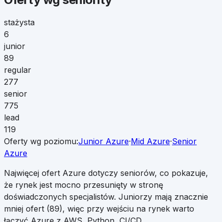
stażysta
6
junior
89
regular
277
senior
775
lead
119
Oferty wg poziomu:
Junior
Azure
·
Mid
Azure
·
Senior
Azure
Najwięcej ofert Azure dotyczy seniorów, co pokazuje,
że rynek jest mocno przesunięty w stronę
doświadczonych specjalistów. Juniorzy mają znacznie
mniej ofert (89), więc przy wejściu na rynek warto
łączyć Azure z AWS, Python, CI/CD.