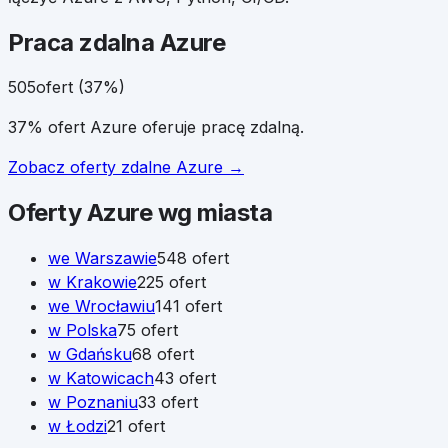
Praca zdalna
Azure
505
ofert (
37
%)
37% ofert Azure oferuje pracę zdalną.
Zobacz oferty zdalne
Azure
→
Oferty
Azure
wg miasta
we
Warszawie
548
ofert
w
Krakowie
225
ofert
we
Wrocławiu
141
ofert
w
Polska
75
ofert
w
Gdańsku
68
ofert
w
Katowicach
43
ofert
w
Poznaniu
33
ofert
w
Łodzi
21
ofert