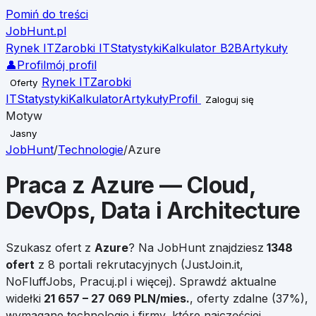
Pomiń do treści
JobHunt
.pl
Rynek IT
Zarobki IT
Statystyki
Kalkulator B2B
Artykuły
👤
Profil
mój profil
Rynek IT
Zarobki
Oferty
IT
Statystyki
Kalkulator
Artykuły
Profil
Zaloguj się
Motyw
Jasny
JobHunt
/
Technologie
/
Azure
Praca z
Azure
— Cloud,
DevOps, Data i Architecture
Szukasz ofert z
Azure
?
Na JobHunt znajdziesz
1348
ofert
z 8 portali rekrutacyjnych (JustJoin.it,
NoFluffJobs, Pracuj.pl i więcej). Sprawdź aktualne
widełki
21 657
–
27 069
PLN/mies.
, oferty zdalne (
37
%),
wymagane technologie i firmy, które najczęściej