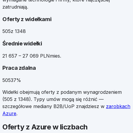
zatrudniają.
Oferty z widełkami
505
z 1348
Średnie widełki
21 657 – 27 069 PLN
mies.
Praca zdalna
505
37%
Widełki obejmują oferty z podanym wynagrodzeniem
(
505
z
1348
). Typy umów mogą się różnić —
szczegółowe mediany B2B/UoP znajdziesz w
zarobkach
Azure
.
Oferty z Azure w liczbach