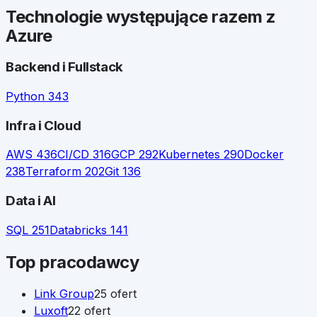
Technologie występujące razem z
Azure
Backend i Fullstack
Python
343
Infra i Cloud
AWS
436
CI/CD
316
GCP
292
Kubernetes
290
Docker
238
Terraform
202
Git
136
Data i AI
SQL
251
Databricks
141
Top pracodawcy
Link Group
25
ofert
Luxoft
22
ofert