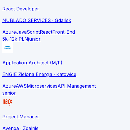
React Developer
NUBLADO SERVICES
· Gdańsk
Azure
JavaScript
React
Front-End
5k–12k PLN
junior
Application Architect (M/F)
ENGIE Zielona Energia
· Katowice
Azure
AWS
Microservices
API Management
senior
Project Manager
Avenga
· Zdalnie