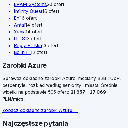
EPAM Systems
20
ofert
Infinity Quest
16
ofert
EY
16
ofert
Antal
14
ofert
Xebia
14
ofert
ITDS
13
ofert
Reply Polska
13
ofert
Be in IT
12
ofert
Zarobki
Azure
Sprawdź dokładne zarobki
Azure
: mediany B2B i UoP,
percentyle, rozkład według seniority i miasta.
Średnie
widełki na podstawie
505
ofert:
21 657
–
27 069
PLN/mies.
Zobacz dokładne zarobki
Azure
→
Najczęstsze pytania