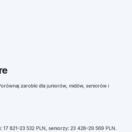
re
orównaj zarobki dla juniorów, midów, seniorów i
i:
17 821
–
23 532
PLN, seniorzy:
23 428
–
29 569
PLN.