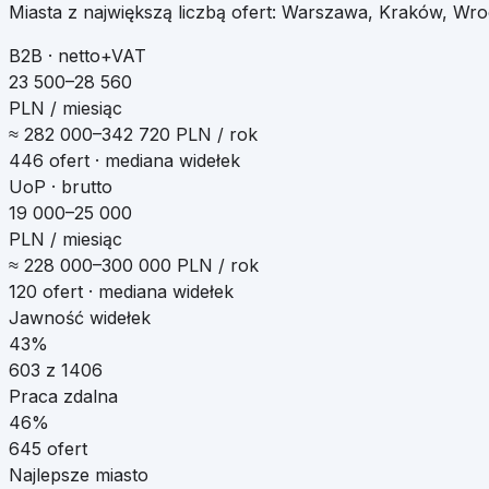
Miasta z największą liczbą ofert:
Warszawa, Kraków, Wro
B2B · netto+VAT
23 500–28 560
PLN / miesiąc
≈
282 000
–
342 720
PLN / rok
446
ofert · mediana widełek
UoP · brutto
19 000–25 000
PLN / miesiąc
≈
228 000
–
300 000
PLN / rok
120
ofert · mediana widełek
Jawność widełek
43%
603
z
1406
Praca zdalna
46
%
645
ofert
Najlepsze miasto