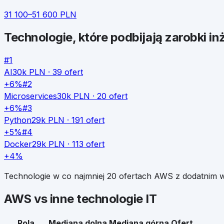
31 100
–
51 600
PLN
Technologie, które podbijają zarobki
in
#
1
AI
30k
PLN ·
39
ofert
+6%
#
2
Microservices
30k
PLN ·
20
ofert
+6%
#
3
Python
29k
PLN ·
191
ofert
+5%
#
4
Docker
29k
PLN ·
113
ofert
+4%
Technologie w co najmniej 20 ofertach
AWS
z dodatnim w
AWS
vs inne technologie IT
Rola
Mediana dolna
Mediana górna
Ofert