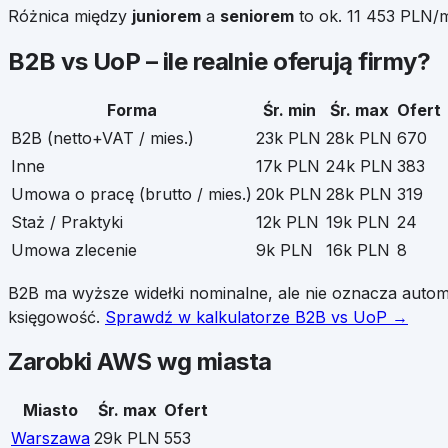
Różnica między
juniorem
a
seniorem
to ok.
11 453
PLN/mi
B2B vs UoP – ile realnie oferują firmy?
Forma
Śr. min
Śr. max
Ofert
B2B (netto+VAT / mies.)
23k PLN
28k PLN
670
Inne
17k PLN
24k PLN
383
Umowa o pracę (brutto / mies.)
20k PLN
28k PLN
319
Staż / Praktyki
12k PLN
19k PLN
24
Umowa zlecenie
9k PLN
16k PLN
8
B2B ma wyższe widełki nominalne, ale nie oznacza auto
księgowość.
Sprawdź w kalkulatorze B2B vs UoP →
Zarobki
AWS
wg miasta
Miasto
Śr. max
Ofert
Warszawa
29k PLN
553