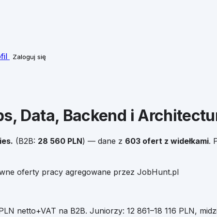
fil
Zaloguj się
, Data, Backend i Architectu
es.
(B2B:
28 560
PLN
)
— dane z
603
ofert z widełkami
.
P
ywne oferty pracy agregowane przez JobHunt.pl
PLN netto+VAT na B2B
.
Juniorzy:
12 861
–
18 116
PLN, midz