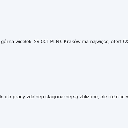
. górna widełek:
29 001
PLN).
Kraków
ma najwięcej ofert (
2
łki dla pracy zdalnej i stacjonarnej są zbliżone, ale różnic