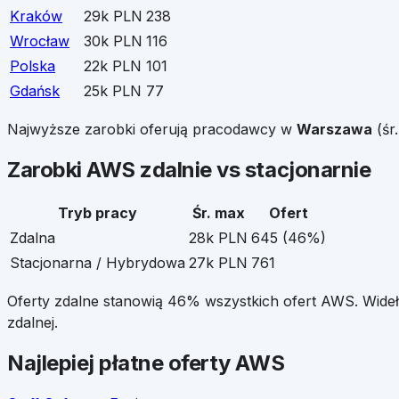
Kraków
29k PLN
238
Wrocław
30k PLN
116
Polska
22k PLN
101
Gdańsk
25k PLN
77
Najwyższe zarobki oferują pracodawcy w
Warszawa
(śr
Zarobki
AWS
zdalnie vs stacjonarnie
Tryb pracy
Śr. max
Ofert
Zdalna
28k PLN
645
(
46
%)
Stacjonarna / Hybrydowa
27k PLN
761
Oferty zdalne stanowią
46
% wszystkich ofert
AWS
. Wide
zdalnej.
Najlepiej płatne oferty
AWS