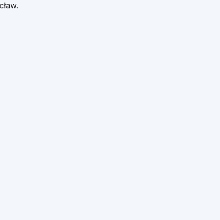
cław
.