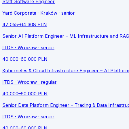
Staff Software Engineer
Yard Corporate
· Kraków
· senior
47 055
–
64 308
PLN
Senior AI Platform Engineer – ML Infrastructure and RA
ITDS
· Wrocław
· senior
40 000
–
60 000
PLN
Kubernetes & Cloud Infrastructure Engineer – AI Platfor
ITDS
· Wrocław
· regular
40 000
–
60 000
PLN
Senior Data Platform Engineer – Trading & Data Infrastru
ITDS
· Wrocław
· senior
40 000
–
60 000
PLN