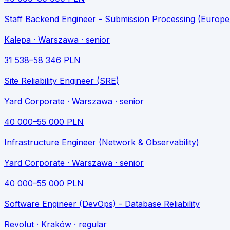
Staff Backend Engineer - Submission Processing (Europe
Kalepa
· Warszawa
· senior
31 538
–
58 346
PLN
Site Reliability Engineer (SRE)
Yard Corporate
· Warszawa
· senior
40 000
–
55 000
PLN
Infrastructure Engineer (Network & Observability)
Yard Corporate
· Warszawa
· senior
40 000
–
55 000
PLN
Software Engineer (DevOps) - Database Reliability
Revolut
· Kraków
· regular