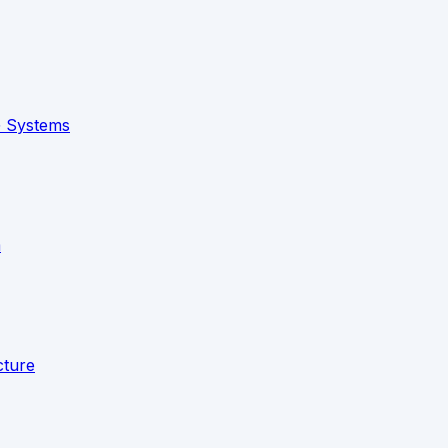
G Systems
m
cture