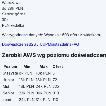
Warszawa
do 29k PLN
Senior górna
30k
PLN widełka
Wiarygodność danych:
Wysoka
·
603
ofert z widełkami
Doświadczenie
B2B / UoP
Miasta
Zdalna
FAQ
Zarobki
AWS
wg poziomu doświadczen
Poziom
Min
Max
Ofert
Stażysta
8k PLN
10k PLN
5
Junior
13k PLN
18k PLN
72
Mid
18k PLN
24k PLN
235
Senior
23k PLN
30k PLN
910
Lead
24k PLN
31k PLN
110