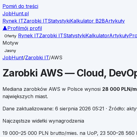
Pomiń do treści
JobHunt
.pl
Rynek IT
Zarobki IT
Statystyki
Kalkulator B2B
Artykuły
👤
Profil
mój profil
Rynek IT
Zarobki IT
Statystyki
Kalkulator
Artykuły
Pro
Oferty
Motyw
Jasny
JobHunt
/
Zarobki IT
/
AWS
Zarobki
AWS
— Cloud, DevOps
Mediana zarobków
AWS
w Polsce wynosi
28 000
PLN/mi
największych miast.
Dane zaktualizowane:
6 sierpnia 2026 05:21
· Źródło: akt
Najczęstsze widełki wynagrodzenia
19 000
–
25 000
PLN brutto/mies. na UoP
,
23 500
–
28 560