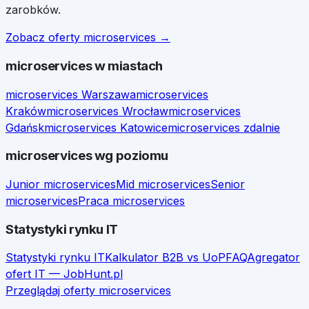
zarobków.
Zobacz oferty
microservices
→
microservices
w miastach
microservices
Warszawa
microservices
Kraków
microservices
Wrocław
microservices
Gdańsk
microservices
Katowice
microservices
zdalnie
microservices
wg poziomu
Junior
microservices
Mid
microservices
Senior
microservices
Praca
microservices
Statystyki rynku IT
Statystyki rynku IT
Kalkulator B2B vs UoP
FAQ
Agregator
ofert IT — JobHunt.pl
Przeglądaj oferty
microservices