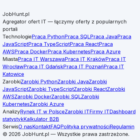
JobHunt.pl
Agregator ofert IT — łączymy oferty z popularnych
portali
Technologie
Praca Python
Praca SQL
Praca Java
Praca
JavaScript
Praca TypeScript
Praca React
Praca
AWS
Praca Docker
Praca Kubernetes
Praca Azure
Miasta
Praca IT Warszawa
Praca IT Kraków
Praca IT
Wrocław
Praca IT Gdańsk
Praca IT Poznań
Praca IT
Katowice
Zarobki
Zarobki Python
Zarobki Java
Zarobki
JavaScript
Zarobki TypeScript
Zarobki React
Zarobki
AWS
Zarobki Docker
Zarobki SQL
Zarobki
Kubernetes
Zarobki Azure
Analizy
Rynek IT w Polsce
Zarobki IT
Firmy IT
Dashboard
statystyk
Kalkulator B2B
Serwis
O nas
Kontakt
FAQ
Polityka prywatności
Regulamin
©
2026
JobHunt.pl — Wszystkie prawa zastrzeżone.