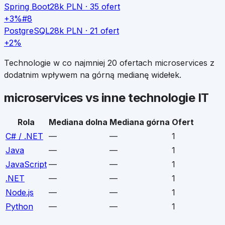
Spring Boot
28k
PLN ·
35
ofert
+3%
#
8
PostgreSQL
28k
PLN ·
21
ofert
+2%
Technologie w co najmniej 20 ofertach
microservices
z
dodatnim wpływem na górną medianę widełek.
microservices
vs inne technologie IT
Rola
Mediana dolna
Mediana górna
Ofert
C# / .NET
—
—
1
Java
—
—
1
JavaScript
—
—
1
.NET
—
—
1
Node.js
—
—
1
Python
—
—
1