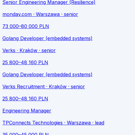
Senior Engineering Manager (Resilience)
monday.com
· Warszawa
· senior
73 000
–
80 000
PLN
Golang Developer (embedded systems)
Verks
· Kraków
· senior
25 800
–
48 160
PLN
Golang Developer (embedded systems)
Verks Recruitment
· Kraków
· senior
25 800
–
48 160
PLN
Engineering Manager
TPConnects Technologies
· Warszawa
· lead
35 000
–
45 000
PLN