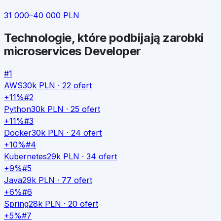
31 000
–
40 000
PLN
Technologie, które podbijają zarobki
microservices Developer
#
1
AWS
30k
PLN ·
22
ofert
+11%
#
2
Python
30k
PLN ·
25
ofert
+11%
#
3
Docker
30k
PLN ·
24
ofert
+10%
#
4
Kubernetes
29k
PLN ·
34
ofert
+9%
#
5
Java
29k
PLN ·
77
ofert
+6%
#
6
Spring
28k
PLN ·
20
ofert
+5%
#
7