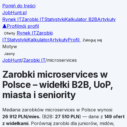
Pomiń do treści
JobHunt
.pl
Rynek IT
Zarobki IT
Statystyki
Kalkulator B2B
Artykuły
👤
Profil
mój profil
Rynek IT
Zarobki
Oferty
IT
Statystyki
Kalkulator
Artykuły
Profil
Zaloguj się
Motyw
Jasny
JobHunt
/
Zarobki IT
/
microservices
Zarobki
microservices
w
Polsce – widełki B2B, UoP,
miasta i seniority
Mediana zarobków
microservices
w Polsce wynosi
26 912
PLN/mies.
(B2B:
27 510
PLN
)
— dane z
149
ofert
z widełkami
.
Porównaj zarobki dla juniorów, midów,