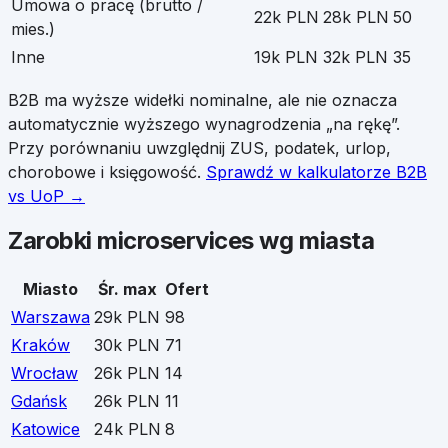
Umowa o pracę (brutto /
22k PLN
28k PLN
50
mies.)
Inne
19k PLN
32k PLN
35
B2B ma wyższe widełki nominalne, ale nie oznacza
automatycznie wyższego wynagrodzenia „na rękę”.
Przy porównaniu uwzględnij ZUS, podatek, urlop,
chorobowe i księgowość.
Sprawdź w kalkulatorze B2B
vs UoP →
Zarobki
microservices
wg miasta
Miasto
Śr. max
Ofert
Warszawa
29k PLN
98
Kraków
30k PLN
71
Wrocław
26k PLN
14
Gdańsk
26k PLN
11
Katowice
24k PLN
8