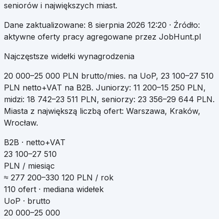
seniorów i największych miast.
Dane zaktualizowane:
8 sierpnia 2026 12:20
· Źródło:
aktywne oferty pracy agregowane przez JobHunt.pl
Najczęstsze widełki wynagrodzenia
20 000
–
25 000
PLN brutto/mies. na UoP
,
23 100
–
27 510
PLN netto+VAT na B2B
.
Juniorzy:
11 200
–
15 250
PLN,
midzi:
18 742
–
23 511
PLN, seniorzy:
23 356
–
29 644
PLN.
Miasta z największą liczbą ofert:
Warszawa, Kraków,
Wrocław
.
B2B · netto+VAT
23 100–27 510
PLN / miesiąc
≈
277 200
–
330 120
PLN / rok
110
ofert · mediana widełek
UoP · brutto
20 000–25 000