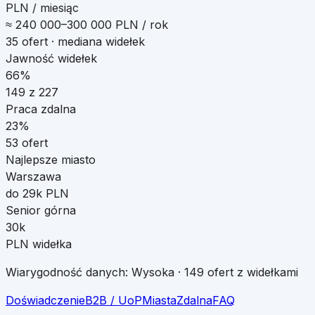
PLN / miesiąc
≈
240 000
–
300 000
PLN / rok
35
ofert · mediana widełek
Jawność widełek
66%
149
z
227
Praca zdalna
23
%
53
ofert
Najlepsze miasto
Warszawa
do 29k PLN
Senior górna
30k
PLN widełka
Wiarygodność danych:
Wysoka
·
149
ofert z widełkami
Doświadczenie
B2B / UoP
Miasta
Zdalna
FAQ