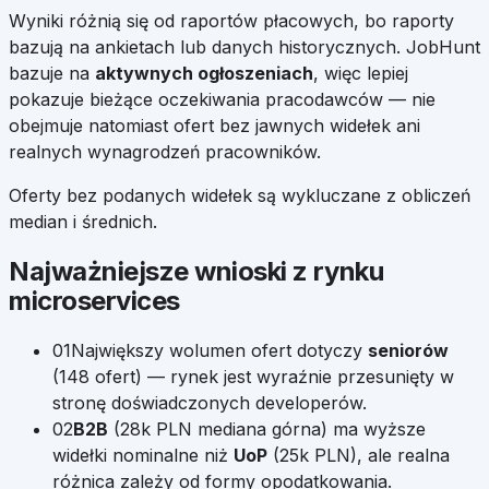
Wyniki różnią się od raportów płacowych, bo raporty
bazują na ankietach lub danych historycznych. JobHunt
bazuje na
aktywnych ogłoszeniach
, więc lepiej
pokazuje bieżące oczekiwania pracodawców — nie
obejmuje natomiast ofert bez jawnych widełek ani
realnych wynagrodzeń pracowników.
Oferty bez podanych widełek są wykluczane z obliczeń
median i średnich.
Najważniejsze wnioski z rynku
microservices
01
Największy wolumen ofert dotyczy
seniorów
(
148
ofert) — rynek jest wyraźnie przesunięty w
stronę doświadczonych developerów.
02
B2B
(
28k
PLN mediana górna) ma wyższe
widełki nominalne niż
UoP
(
25k
PLN), ale realna
różnica zależy od formy opodatkowania.