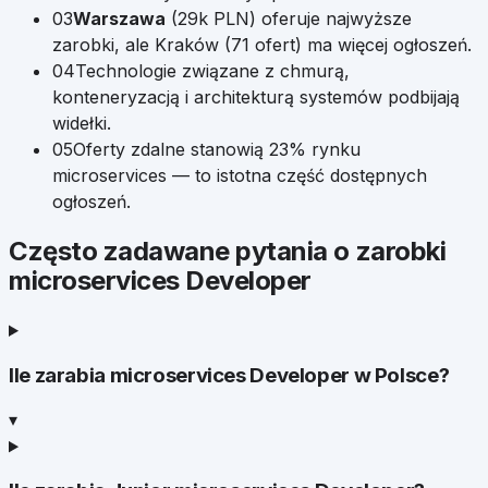
03
Warszawa
(
29k
PLN) oferuje najwyższe
zarobki, ale
Kraków
(
71
ofert) ma więcej ogłoszeń.
04
Technologie związane z chmurą,
konteneryzacją i architekturą systemów podbijają
widełki.
05
Oferty zdalne stanowią
23
% rynku
microservices
— to istotna część dostępnych
ogłoszeń.
Często zadawane pytania o zarobki
microservices Developer
Ile zarabia microservices Developer w Polsce?
▾