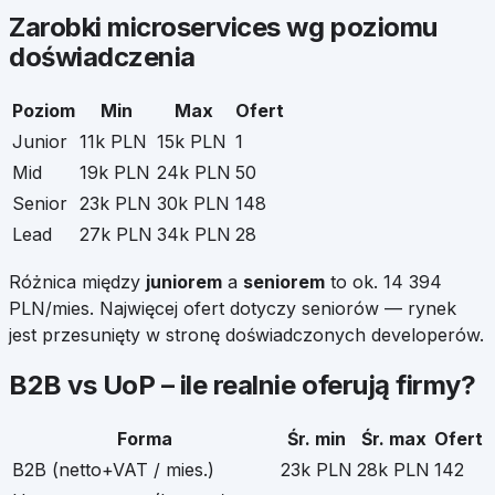
Zarobki
microservices
wg poziomu
doświadczenia
Poziom
Min
Max
Ofert
Junior
11k PLN
15k PLN
1
Mid
19k PLN
24k PLN
50
Senior
23k PLN
30k PLN
148
Lead
27k PLN
34k PLN
28
Różnica między
juniorem
a
seniorem
to ok.
14 394
PLN/mies. Najwięcej ofert dotyczy seniorów — rynek
jest przesunięty w stronę doświadczonych developerów.
B2B vs UoP – ile realnie oferują firmy?
Forma
Śr. min
Śr. max
Ofert
B2B (netto+VAT / mies.)
23k PLN
28k PLN
142