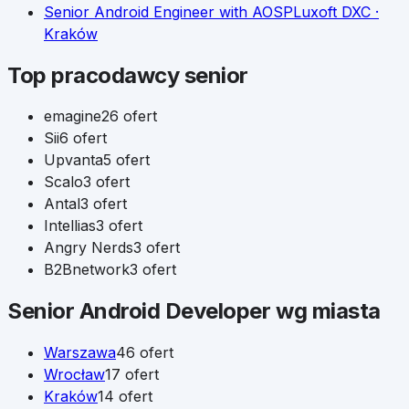
Senior Android Engineer with AOSP
Luxoft DXC
·
Kraków
Top pracodawcy
senior
emagine
26
ofert
Sii
6
ofert
Upvanta
5
ofert
Scalo
3
ofert
Antal
3
ofert
Intellias
3
ofert
Angry Nerds
3
ofert
B2Bnetwork
3
ofert
Senior
Android Developer
wg miasta
Warszawa
46
ofert
Wrocław
17
ofert
Kraków
14
ofert