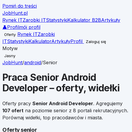
Pomiń do treści
JobHunt
.pl
Rynek IT
Zarobki IT
Statystyki
Kalkulator B2B
Artykuły
👤
Profil
mój profil
Rynek IT
Zarobki
Oferty
IT
Statystyki
Kalkulator
Artykuły
Profil
Zaloguj się
Motyw
Jasny
JobHunt
/
android
/
Senior
Praca
Senior
Android
Developer
– oferty, widełki
Oferty pracy
Senior
Android Developer
. Agregujemy
107
ofert
na poziomie
senior
z 8 portali rekrutacyjnych.
Porównaj widełki, top pracodawców i miasta.
Oferty senior