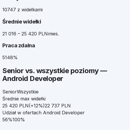
107
47 z widełkami
Średnie widełki
21 016 – 25 420 PLN
mies.
Praca zdalna
51
48%
Senior
vs. wszystkie poziomy —
Android Developer
Senior
Wszystkie
Średnie max widełki
25 420
PLN
(
+
12
%)
22 737
PLN
Udział w ofertach
Android Developer
56
%
100%