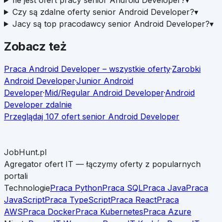
Czy są zdalne oferty senior Android Developer?
▾
Jacy są top pracodawcy senior Android Developer?
▾
Zobacz też
Praca
Android Developer
– wszystkie oferty
·
Zarobki
Android Developer
·
Junior
Android
Developer
·
Mid/Regular
Android Developer
·
Android
Developer
zdalnie
Przeglądaj
107
ofert
senior
Android Developer
JobHunt.pl
Agregator ofert IT — łączymy oferty z popularnych
portali
Technologie
Praca Python
Praca SQL
Praca Java
Praca
JavaScript
Praca TypeScript
Praca React
Praca
AWS
Praca Docker
Praca Kubernetes
Praca Azure