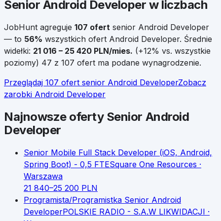
Senior
Android Developer
w liczbach
JobHunt agreguje
107
ofert
senior
Android Developer
— to
56
%
wszystkich ofert
Android Developer
.
Średnie
widełki:
21 016
–
25 420
PLN/mies.
(
+
12
% vs. wszystkie
poziomy)
47 z 107 ofert ma podane wynagrodzenie.
Przeglądaj
107
ofert
senior
Android Developer
Zobacz
zarobki
Android Developer
Najnowsze oferty
Senior
Android
Developer
Senior Mobile Full Stack Developer (iOS, Android,
Spring Boot) - 0,5 FTE
Square One Resources
·
Warszawa
21 840
–
25 200
PLN
Programista/Programistka Senior Android
Developer
POLSKIE RADIO - S.A.W LIKWIDACJI
·