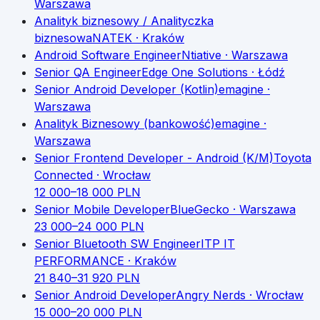
Warszawa
Analityk biznesowy / Analityczka
biznesowa
NATEK
· Kraków
Android Software Engineer
Ntiative
· Warszawa
Senior QA Engineer
Edge One Solutions
· Łódź
Senior Android Developer (Kotlin)
emagine
·
Warszawa
Analityk Biznesowy (bankowość)
emagine
·
Warszawa
Senior Frontend Developer - Android (K/M)
Toyota
Connected
· Wrocław
12 000
–
18 000
PLN
Senior Mobile Developer
BlueGecko
· Warszawa
23 000
–
24 000
PLN
Senior Bluetooth SW Engineer
ITP IT
PERFORMANCE
· Kraków
21 840
–
31 920
PLN
Senior Android Developer
Angry Nerds
· Wrocław
15 000
–
20 000
PLN