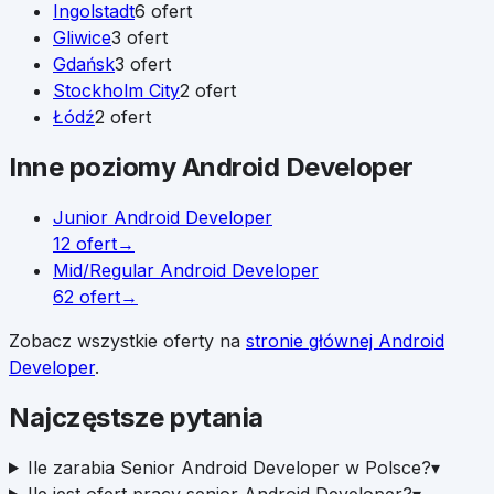
Ingolstadt
6
ofert
Gliwice
3
ofert
Gdańsk
3
ofert
Stockholm City
2
ofert
Łódź
2
ofert
Inne poziomy
Android Developer
Junior
Android Developer
12
ofert
→
Mid/Regular
Android Developer
62
ofert
→
Zobacz wszystkie oferty na
stronie głównej
Android
Developer
.
Najczęstsze pytania
Ile zarabia Senior Android Developer w Polsce?
▾
Ile jest ofert pracy senior Android Developer?
▾