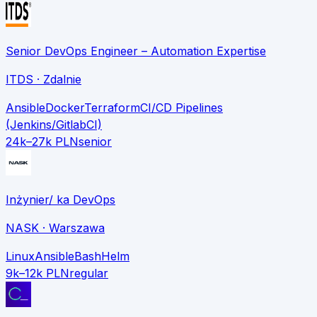
Senior DevOps Engineer – Automation Expertise
ITDS
· Zdalnie
Ansible
Docker
Terraform
CI/CD Pipelines
(Jenkins/GitlabCI)
24k–27k PLN
senior
Inżynier/ ka DevOps
NASK
· Warszawa
Linux
Ansible
Bash
Helm
9k–12k PLN
regular