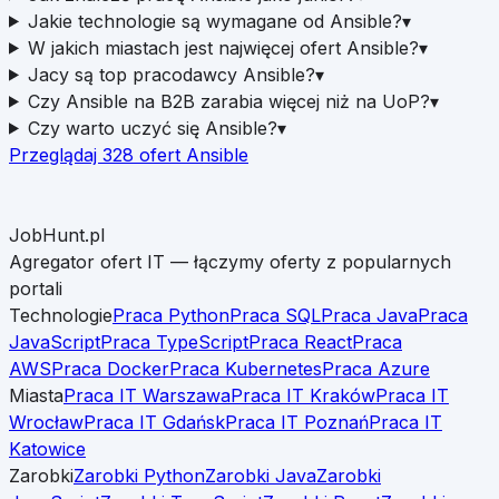
Jakie technologie są wymagane od Ansible?
▾
W jakich miastach jest najwięcej ofert Ansible?
▾
Jacy są top pracodawcy Ansible?
▾
Czy Ansible na B2B zarabia więcej niż na UoP?
▾
Czy warto uczyć się Ansible?
▾
Przeglądaj
328
ofert
Ansible
JobHunt.pl
Agregator ofert IT — łączymy oferty z popularnych
portali
Technologie
Praca Python
Praca SQL
Praca Java
Praca
JavaScript
Praca TypeScript
Praca React
Praca
AWS
Praca Docker
Praca Kubernetes
Praca Azure
Miasta
Praca IT Warszawa
Praca IT Kraków
Praca IT
Wrocław
Praca IT Gdańsk
Praca IT Poznań
Praca IT
Katowice
Zarobki
Zarobki Python
Zarobki Java
Zarobki