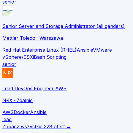
senior
Senior Server and Storage Administrator (all genders)
Mettler Toledo
· Warszawa
Red Hat Enterprise Linux (RHEL)
Ansible
VMware
vSphere/ESXi
Bash Scripting
senior
Lead DevOps Engineer AWS
N-iX
· Zdalnie
AWS
Docker
Ansible
lead
Zobacz wszystkie
328
ofert →