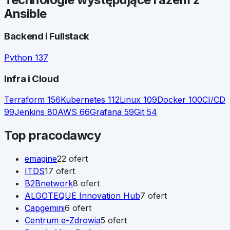
Ansible
Backend i Fullstack
Python
137
Infra i Cloud
Terraform
156
Kubernetes
112
Linux
109
Docker
100
CI/CD
99
Jenkins
80
AWS
66
Grafana
59
Git
54
Top pracodawcy
emagine
22
ofert
ITDS
17
ofert
B2Bnetwork
8
ofert
ALGOTEQUE Innovation Hub
7
ofert
Capgemini
6
ofert
Centrum e-Zdrowia
5
ofert