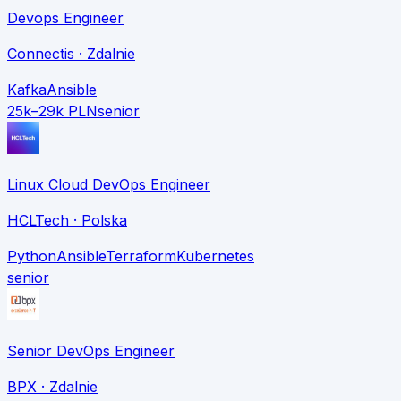
Devops Engineer
Connectis
· Zdalnie
Kafka
Ansible
25k–29k PLN
senior
Linux Cloud DevOps Engineer
HCLTech
· Polska
Python
Ansible
Terraform
Kubernetes
senior
Senior DevOps Engineer
BPX
· Zdalnie