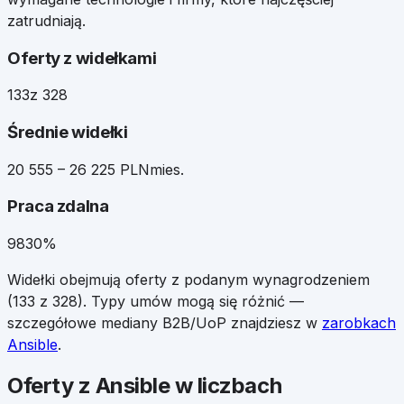
zatrudniają.
Oferty z widełkami
133
z 328
Średnie widełki
20 555 – 26 225 PLN
mies.
Praca zdalna
98
30%
Widełki obejmują oferty z podanym wynagrodzeniem
(
133
z
328
). Typy umów mogą się różnić —
szczegółowe mediany B2B/UoP znajdziesz w
zarobkach
Ansible
.
Oferty z Ansible w liczbach