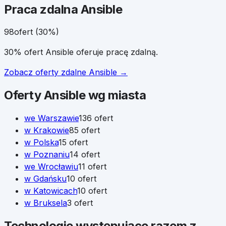
Praca zdalna
Ansible
98
ofert (
30
%)
30% ofert Ansible oferuje pracę zdalną.
Zobacz oferty zdalne
Ansible
→
Oferty
Ansible
wg miasta
we
Warszawie
136
ofert
w
Krakowie
85
ofert
w
Polska
15
ofert
w
Poznaniu
14
ofert
we
Wrocławiu
11
ofert
w
Gdańsku
10
ofert
w
Katowicach
10
ofert
w
Bruksela
3
ofert
Technologie występujące razem z