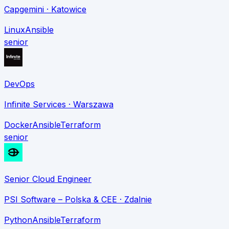
Capgemini
· Katowice
Linux
Ansible
senior
DevOps
Infinite Services
· Warszawa
Docker
Ansible
Terraform
senior
Senior Cloud Engineer
PSI Software – Polska & CEE
· Zdalnie
Python
Ansible
Terraform