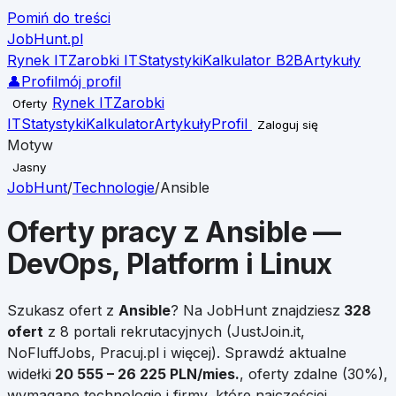
Pomiń do treści
JobHunt
.pl
Rynek IT
Zarobki IT
Statystyki
Kalkulator B2B
Artykuły
👤
Profil
mój profil
Rynek IT
Zarobki
Oferty
IT
Statystyki
Kalkulator
Artykuły
Profil
Zaloguj się
Motyw
Jasny
JobHunt
/
Technologie
/
Ansible
Oferty pracy z
Ansible
—
DevOps, Platform i Linux
Szukasz ofert z
Ansible
?
Na JobHunt znajdziesz
328
ofert
z 8 portali rekrutacyjnych (JustJoin.it,
NoFluffJobs, Pracuj.pl i więcej). Sprawdź aktualne
widełki
20 555
–
26 225
PLN/mies.
, oferty zdalne (
30
%),
wymagane technologie i firmy, które najczęściej