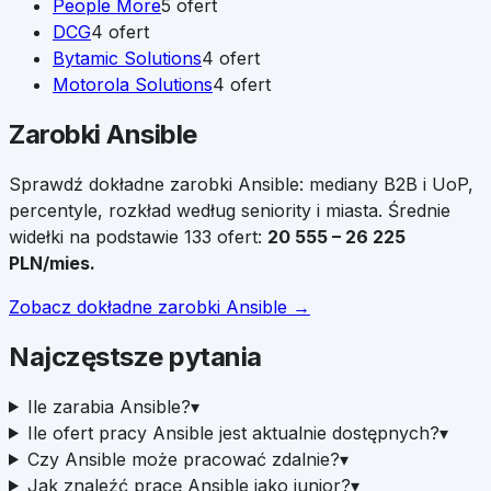
People More
5
ofert
DCG
4
ofert
Bytamic Solutions
4
ofert
Motorola Solutions
4
ofert
Zarobki
Ansible
Sprawdź dokładne zarobki
Ansible
: mediany B2B i UoP,
percentyle, rozkład według seniority i miasta.
Średnie
widełki na podstawie
133
ofert:
20 555
–
26 225
PLN/mies.
Zobacz dokładne zarobki
Ansible
→
Najczęstsze pytania
Ile zarabia Ansible?
▾
Ile ofert pracy Ansible jest aktualnie dostępnych?
▾
Czy Ansible może pracować zdalnie?
▾
Jak znaleźć pracę Ansible jako junior?
▾