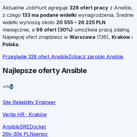
Aktualnie JobHunt agreguje
328
ofert pracy
z
Ansible
,
z czego
133
ma podane widełki
wynagrodzenia. Średnie
widełki wynoszą około
20 555
–
26 225
PLN
miesięcznie, a
98
ofert (
30
%)
umożliwia pracę zdalną.
Najwięcej ofert znajdziesz w
Warszawa
(
136
),
Kraków
i
Polska
.
Przeglądaj
328
ofert
Ansible
Zobacz zarobki
Ansible
Najlepsze oferty Ansible
Site Reliability Engineer
Verita HR
· Kraków
Ansible
SRE
Docker
26k–30k PLN
senior