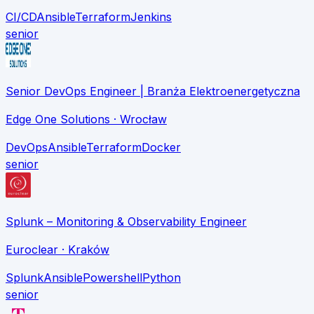
CI/CD
Ansible
Terraform
Jenkins
senior
Senior DevOps Engineer | Branża Elektroenergetyczna
Edge One Solutions
· Wrocław
DevOps
Ansible
Terraform
Docker
senior
Splunk – Monitoring & Observability Engineer
Euroclear
· Kraków
Splunk
Ansible
Powershell
Python
senior