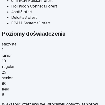
dmTECH Polska
4
ofert
Holisticon Connect
3
ofert
4soft
3
ofert
Deloitte
3
ofert
EPAM Systems
3
ofert
Poziomy doświadczenia
stażysta
1
junior
10
regular
25
senior
80
lead
6
Większość ofert aws we Wrocławiu dotyczy seniorów