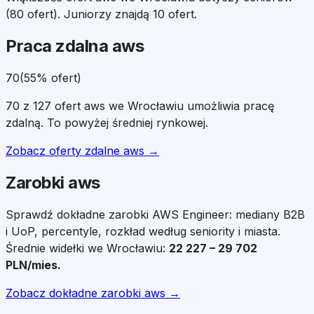
(80 ofert). Juniorzy znajdą 10 ofert.
Praca zdalna
aws
70
(
55
% ofert)
70
z
127
ofert
aws
we
Wrocławiu
umożliwia pracę
zdalną.
To powyżej średniej rynkowej.
Zobacz oferty zdalne
aws
→
Zarobki
aws
Sprawdź dokładne zarobki
AWS Engineer
: mediany B2B
i UoP, percentyle, rozkład według seniority i miasta.
Średnie widełki
we
Wrocławiu
:
22 227
–
29 702
PLN/mies.
Zobacz dokładne zarobki
aws
→