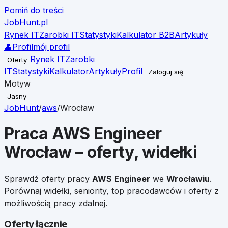
Pomiń do treści
JobHunt
.pl
Rynek IT
Zarobki IT
Statystyki
Kalkulator B2B
Artykuły
👤
Profil
mój profil
Rynek IT
Zarobki
Oferty
IT
Statystyki
Kalkulator
Artykuły
Profil
Zaloguj się
Motyw
Jasny
JobHunt
/
aws
/
Wrocław
Praca
AWS Engineer
Wrocław
– oferty, widełki
Sprawdź oferty pracy
AWS Engineer
we
Wrocławiu
.
Porównaj widełki, seniority, top pracodawców i oferty z
możliwością pracy zdalnej.
Oferty łącznie