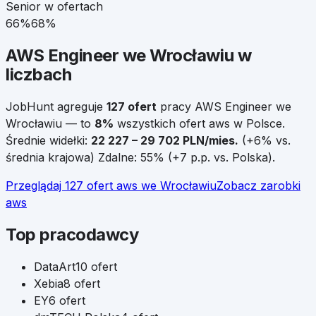
Senior w ofertach
66
%
68
%
AWS Engineer
we
Wrocławiu
w
liczbach
JobHunt agreguje
127
ofert
pracy
AWS Engineer
we
Wrocławiu
— to
8
%
wszystkich ofert
aws
w Polsce
.
Średnie widełki:
22 227
–
29 702
PLN/mies.
(
+
6
% vs.
średnia krajowa)
Zdalne:
55
%
(
+
7
p.p. vs. Polska)
.
Przeglądaj
127
ofert
aws
we
Wrocławiu
Zobacz zarobki
aws
Top pracodawcy
DataArt
10
ofert
Xebia
8
ofert
EY
6
ofert