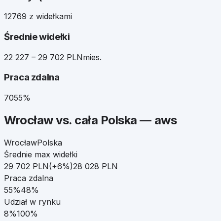
127
69 z widełkami
Średnie widełki
22 227 – 29 702 PLN
mies.
Praca zdalna
70
55%
Wrocław
vs. cała Polska —
aws
Wrocław
Polska
Średnie max widełki
29 702
PLN
(
+
6
%)
28 028
PLN
Praca zdalna
55
%
48
%
Udział w rynku
8
%
100%