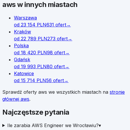
aws
w innych miastach
Warszawa
od
23 154
PLN
631
ofert
→
Kraków
od
22 789
PLN
273
ofert
→
Polska
od
18 420
PLN
98
ofert
→
Gdańsk
od
19 993
PLN
80
ofert
→
Katowice
od
15 714
PLN
56
ofert
→
Sprawdź oferty
aws
we wszystkich miastach na
stronie
głównej
aws
.
Najczęstsze pytania
Ile zarabia AWS Engineer we Wrocławiu?
▾