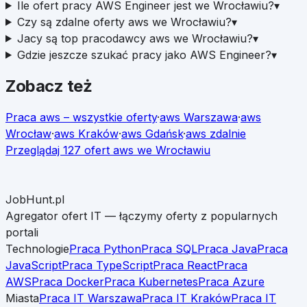
Ile ofert pracy AWS Engineer jest we Wrocławiu?
▾
Czy są zdalne oferty aws we Wrocławiu?
▾
Jacy są top pracodawcy aws we Wrocławiu?
▾
Gdzie jeszcze szukać pracy jako AWS Engineer?
▾
Zobacz też
Praca
aws
– wszystkie oferty
·
aws
Warszawa
·
aws
Wrocław
·
aws
Kraków
·
aws
Gdańsk
·
aws
zdalnie
Przeglądaj
127
ofert
aws
we
Wrocławiu
JobHunt.pl
Agregator ofert IT — łączymy oferty z popularnych
portali
Technologie
Praca Python
Praca SQL
Praca Java
Praca
JavaScript
Praca TypeScript
Praca React
Praca
AWS
Praca Docker
Praca Kubernetes
Praca Azure
Miasta
Praca IT Warszawa
Praca IT Kraków
Praca IT