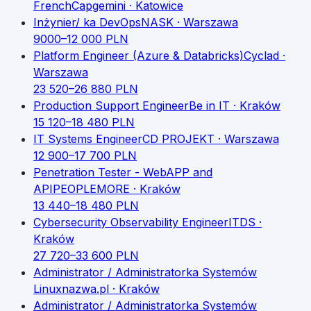
French
Capgemini
· Katowice
Inżynier/ ka DevOps
NASK
· Warszawa
9000
–
12 000
PLN
Platform Engineer (Azure & Databricks)
Cyclad
·
Warszawa
23 520
–
26 880
PLN
Production Support Engineer
Be in IT
· Kraków
15 120
–
18 480
PLN
IT Systems Engineer
CD PROJEKT
· Warszawa
12 900
–
17 700
PLN
Penetration Tester - WebAPP and
API
PEOPLEMORE
· Kraków
13 440
–
18 480
PLN
Cybersecurity Observability Engineer
ITDS
·
Kraków
27 720
–
33 600
PLN
Administrator / Administratorka Systemów
Linux
nazwa.pl
· Kraków
Administrator / Administratorka Systemów