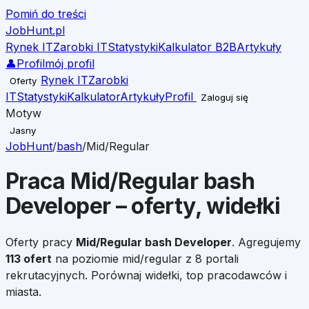
Pomiń do treści
JobHunt
.pl
Rynek IT
Zarobki IT
Statystyki
Kalkulator B2B
Artykuły
👤
Profil
mój profil
Rynek IT
Zarobki
Oferty
IT
Statystyki
Kalkulator
Artykuły
Profil
Zaloguj się
Motyw
Jasny
JobHunt
/
bash
/
Mid/Regular
Praca
Mid/Regular
bash
Developer
– oferty, widełki
Oferty pracy
Mid/Regular
bash Developer
. Agregujemy
113
ofert
na poziomie
mid/regular
z 8 portali
rekrutacyjnych. Porównaj widełki, top pracodawców i
miasta.