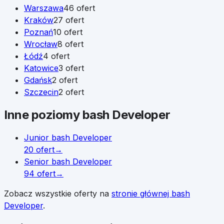
Warszawa
46
ofert
Kraków
27
ofert
Poznań
10
ofert
Wrocław
8
ofert
Łódź
4
ofert
Katowice
3
ofert
Gdańsk
2
ofert
Szczecin
2
ofert
Inne poziomy
bash Developer
Junior
bash Developer
20
ofert
→
Senior
bash Developer
94
ofert
→
Zobacz wszystkie oferty na
stronie głównej
bash
Developer
.