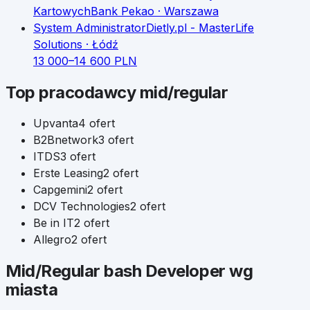
Kartowych
Bank Pekao
· Warszawa
System Administrator
Dietly.pl - MasterLife
Solutions
· Łódź
13 000
–
14 600
PLN
Top pracodawcy
mid/regular
Upvanta
4
ofert
B2Bnetwork
3
ofert
ITDS
3
ofert
Erste Leasing
2
ofert
Capgemini
2
ofert
DCV Technologies
2
ofert
Be in IT
2
ofert
Allegro
2
ofert
Mid/Regular
bash Developer
wg
miasta