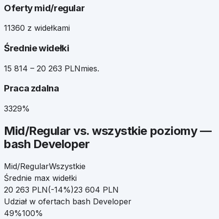
Oferty mid/regular
113
60 z widełkami
Średnie widełki
15 814 – 20 263 PLN
mies.
Praca zdalna
33
29%
Mid/Regular
vs. wszystkie poziomy —
bash Developer
Mid/Regular
Wszystkie
Średnie max widełki
20 263
PLN
(
-14
%)
23 604
PLN
Udział w ofertach
bash Developer
49
%
100%