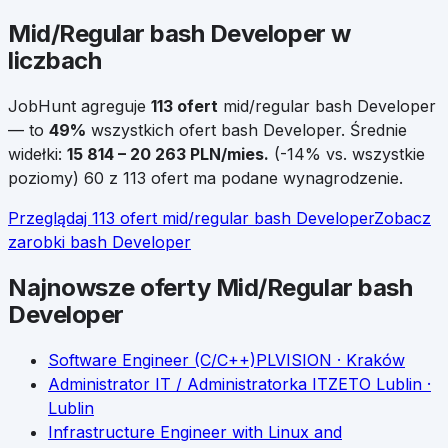
Mid/Regular
bash Developer
w
liczbach
JobHunt agreguje
113
ofert
mid/regular
bash Developer
— to
49
%
wszystkich ofert
bash Developer
.
Średnie
widełki:
15 814
–
20 263
PLN/mies.
(
-14
% vs. wszystkie
poziomy)
60 z 113 ofert ma podane wynagrodzenie.
Przeglądaj
113
ofert
mid/regular
bash Developer
Zobacz
zarobki
bash Developer
Najnowsze oferty
Mid/Regular
bash
Developer
Software Engineer (C/C++)
PLVISION
· Kraków
Administrator IT / Administratorka IT
ZETO Lublin
·
Lublin
Infrastructure Engineer with Linux and