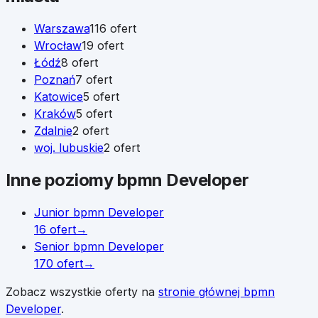
Warszawa
116
ofert
Wrocław
19
ofert
Łódź
8
ofert
Poznań
7
ofert
Katowice
5
ofert
Kraków
5
ofert
Zdalnie
2
ofert
woj. lubuskie
2
ofert
Inne poziomy
bpmn Developer
Junior
bpmn Developer
16
ofert
→
Senior
bpmn Developer
170
ofert
→
Zobacz wszystkie oferty na
stronie głównej
bpmn
Developer
.