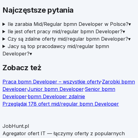
Najczęstsze pytania
Ile zarabia Mid/Regular bpmn Developer w Polsce?
▾
Ile jest ofert pracy mid/regular bpmn Developer?
▾
Czy są zdalne oferty mid/regular bpmn Developer?
▾
Jacy są top pracodawcy mid/regular bpmn
Developer?
▾
Zobacz też
Praca
bpmn Developer
– wszystkie oferty
·
Zarobki
bpmn
Developer
·
Junior
bpmn Developer
·
Senior
bpmn
Developer
·
bpmn Developer
zdalnie
Przeglądaj
178
ofert
mid/regular
bpmn Developer
JobHunt.pl
Agregator ofert IT — łączymy oferty z popularnych