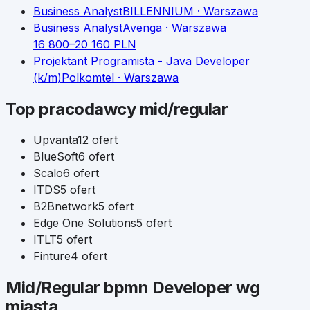
Business Analyst
BILLENNIUM
· Warszawa
Business Analyst
Avenga
· Warszawa
16 800
–
20 160
PLN
Projektant Programista - Java Developer
(k/m)
Polkomtel
· Warszawa
Top pracodawcy
mid/regular
Upvanta
12
ofert
BlueSoft
6
ofert
Scalo
6
ofert
ITDS
5
ofert
B2Bnetwork
5
ofert
Edge One Solutions
5
ofert
ITLT
5
ofert
Finture
4
ofert
Mid/Regular
bpmn Developer
wg
miasta