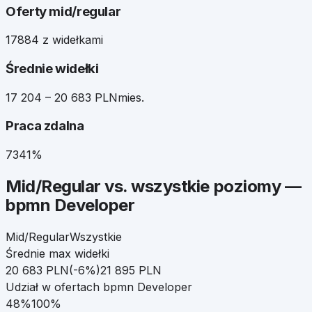
Oferty mid/regular
178
84 z widełkami
Średnie widełki
17 204 – 20 683 PLN
mies.
Praca zdalna
73
41%
Mid/Regular
vs. wszystkie poziomy —
bpmn Developer
Mid/Regular
Wszystkie
Średnie max widełki
20 683
PLN
(
-6
%)
21 895
PLN
Udział w ofertach
bpmn Developer
48
%
100%