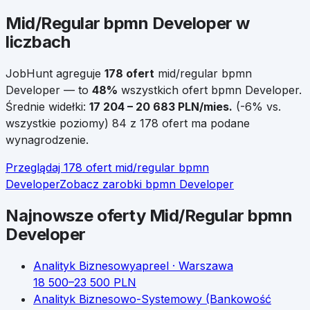
Mid/Regular
bpmn Developer
w
liczbach
JobHunt agreguje
178
ofert
mid/regular
bpmn
Developer
— to
48
%
wszystkich ofert
bpmn Developer
.
Średnie widełki:
17 204
–
20 683
PLN/mies.
(
-6
% vs.
wszystkie poziomy)
84 z 178 ofert ma podane
wynagrodzenie.
Przeglądaj
178
ofert
mid/regular
bpmn
Developer
Zobacz zarobki
bpmn Developer
Najnowsze oferty
Mid/Regular
bpmn
Developer
Analityk Biznesowy
apreel
· Warszawa
18 500
–
23 500
PLN
Analityk Biznesowo-Systemowy (Bankowość