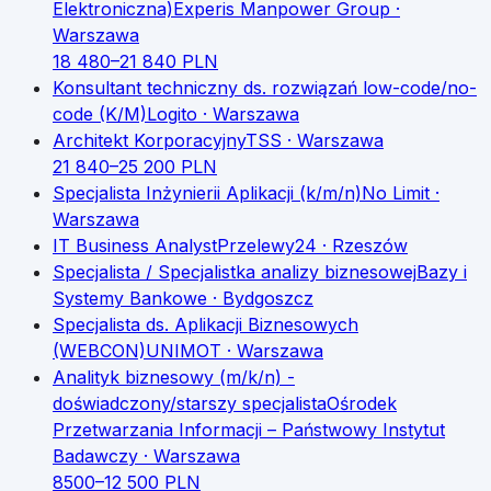
Elektroniczna)
Experis Manpower Group
·
Warszawa
18 480
–
21 840
PLN
Konsultant techniczny ds. rozwiązań low-code/no-
code (K/M)
Logito
· Warszawa
Architekt Korporacyjny
TSS
· Warszawa
21 840
–
25 200
PLN
Specjalista Inżynierii Aplikacji (k/m/n)
No Limit
·
Warszawa
IT Business Analyst
Przelewy24
· Rzeszów
Specjalista / Specjalistka analizy biznesowej
Bazy i
Systemy Bankowe
· Bydgoszcz
Specjalista ds. Aplikacji Biznesowych
(WEBCON)
UNIMOT
· Warszawa
Analityk biznesowy (m/k/n) -
doświadczony/starszy specjalista
Ośrodek
Przetwarzania Informacji – Państwowy Instytut
Badawczy
· Warszawa
8500
–
12 500
PLN