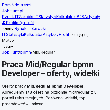
Pomiń do treści
JobHunt
.pl
Rynek IT
Zarobki IT
Statystyki
Kalkulator B2B
Artykuły
👤
Profil
mój profil
Rynek IT
Zarobki
Oferty
IT
Statystyki
Kalkulator
Artykuły
Profil
Zaloguj się
Motyw
Jasny
JobHunt
/
bpmn
/
Mid/Regular
Praca
Mid/Regular
bpmn
Developer
– oferty, widełki
Oferty pracy
Mid/Regular
bpmn Developer
.
Agregujemy
178
ofert
na poziomie
mid/regular
z 8
portali rekrutacyjnych. Porównaj widełki, top
pracodawców i miasta.