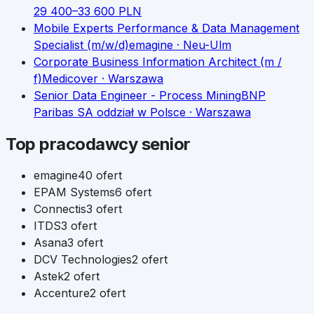
29 400
–
33 600
PLN
Mobile Experts Performance & Data Management
Specialist (m/w/d)
emagine
· Neu-Ulm
Corporate Business Information Architect (m /
f)
Medicover
· Warszawa
Senior Data Engineer - Process Mining
BNP
Paribas SA oddział w Polsce
· Warszawa
Top pracodawcy
senior
emagine
40
ofert
EPAM Systems
6
ofert
Connectis
3
ofert
ITDS
3
ofert
Asana
3
ofert
DCV Technologies
2
ofert
Astek
2
ofert
Accenture
2
ofert