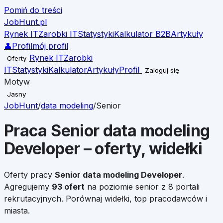
Pomiń do treści
JobHunt
.pl
Rynek IT
Zarobki IT
Statystyki
Kalkulator B2B
Artykuły
👤
Profil
mój profil
Rynek IT
Zarobki
Oferty
IT
Statystyki
Kalkulator
Artykuły
Profil
Zaloguj się
Motyw
Jasny
JobHunt
/
data modeling
/
Senior
Praca
Senior
data modeling
Developer
– oferty, widełki
Oferty pracy
Senior
data modeling Developer
.
Agregujemy
93
ofert
na poziomie
senior
z 8 portali
rekrutacyjnych. Porównaj widełki, top pracodawców i
miasta.