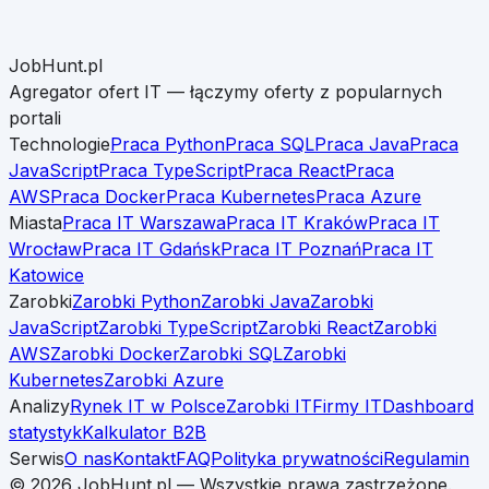
JobHunt.pl
Agregator ofert IT — łączymy oferty z popularnych
portali
Technologie
Praca Python
Praca SQL
Praca Java
Praca
JavaScript
Praca TypeScript
Praca React
Praca
AWS
Praca Docker
Praca Kubernetes
Praca Azure
Miasta
Praca IT Warszawa
Praca IT Kraków
Praca IT
Wrocław
Praca IT Gdańsk
Praca IT Poznań
Praca IT
Katowice
Zarobki
Zarobki Python
Zarobki Java
Zarobki
JavaScript
Zarobki TypeScript
Zarobki React
Zarobki
AWS
Zarobki Docker
Zarobki SQL
Zarobki
Kubernetes
Zarobki Azure
Analizy
Rynek IT w Polsce
Zarobki IT
Firmy IT
Dashboard
statystyk
Kalkulator B2B
Serwis
O nas
Kontakt
FAQ
Polityka prywatności
Regulamin
©
2026
JobHunt.pl — Wszystkie prawa zastrzeżone.