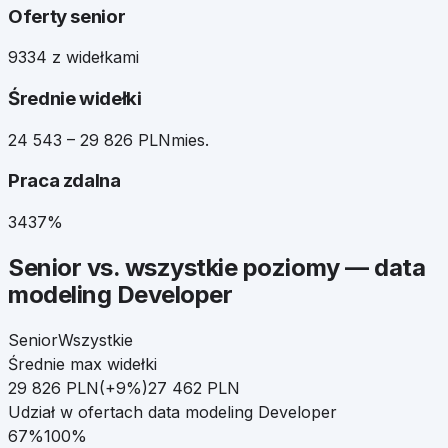
Oferty senior
93
34 z widełkami
Średnie widełki
24 543 – 29 826 PLN
mies.
Praca zdalna
34
37%
Senior
vs. wszystkie poziomy —
data
modeling Developer
Senior
Wszystkie
Średnie max widełki
29 826
PLN
(
+
9
%)
27 462
PLN
Udział w ofertach
data modeling Developer
67
%
100%