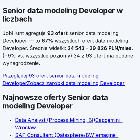
Senior
data modeling Developer
w
liczbach
JobHunt agreguje
93
ofert
senior
data modeling
Developer
— to
67
%
wszystkich ofert
data modeling
Developer
.
Średnie widełki:
24 543
–
29 826
PLN/mies.
(
+
9
% vs. wszystkie poziomy)
34 z 93 ofert ma podane
wynagrodzenie.
Przeglądaj
93
ofert
senior
data modeling
Developer
Zobacz zarobki
data modeling Developer
Najnowsze oferty
Senior
data
modeling Developer
Data Analyst (Process Mining, BI)
Capgemini
·
Wrocław
SAP Consultant (Datasphere/BW)
emagine
·