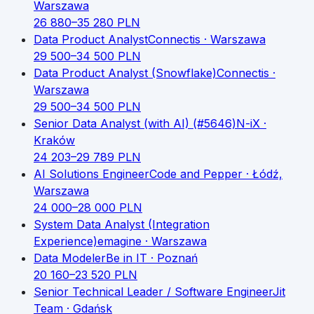
Warszawa
26 880
–
35 280
PLN
Data Product Analyst
Connectis
· Warszawa
29 500
–
34 500
PLN
Data Product Analyst (Snowflake)
Connectis
·
Warszawa
29 500
–
34 500
PLN
Senior Data Analyst (with AI) (#5646)
N-iX
·
Kraków
24 203
–
29 789
PLN
AI Solutions Engineer
Code and Pepper
· Łódź,
Warszawa
24 000
–
28 000
PLN
System Data Analyst (Integration
Experience)
emagine
· Warszawa
Data Modeler
Be in IT
· Poznań
20 160
–
23 520
PLN
Senior Technical Leader / Software Engineer
Jit
Team
· Gdańsk