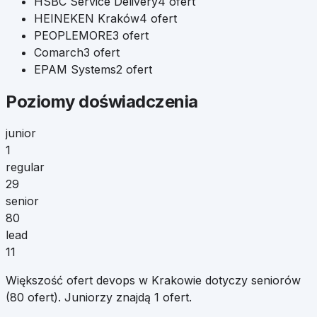
HSBC Service Delivery
4
ofert
HEINEKEN Kraków
4
ofert
PEOPLEMORE
3
ofert
Comarch
3
ofert
EPAM Systems
2
ofert
Poziomy doświadczenia
junior
1
regular
29
senior
80
lead
11
Większość ofert devops w Krakowie dotyczy seniorów
(80 ofert). Juniorzy znajdą 1 ofert.