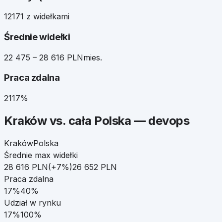
121
71 z widełkami
Średnie widełki
22 475 – 28 616 PLN
mies.
Praca zdalna
21
17%
Kraków
vs. cała Polska —
devops
Kraków
Polska
Średnie max widełki
28 616
PLN
(
+
7
%)
26 652
PLN
Praca zdalna
17
%
40
%
Udział w rynku
17
%
100%