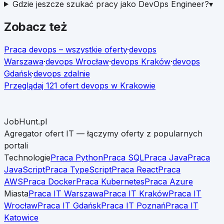
Gdzie jeszcze szukać pracy jako DevOps Engineer?
▾
Zobacz też
Praca
devops
– wszystkie oferty
·
devops
Warszawa
·
devops
Wrocław
·
devops
Kraków
·
devops
Gdańsk
·
devops
zdalnie
Przeglądaj
121
ofert
devops
w
Krakowie
JobHunt.pl
Agregator ofert IT — łączymy oferty z popularnych
portali
Technologie
Praca Python
Praca SQL
Praca Java
Praca
JavaScript
Praca TypeScript
Praca React
Praca
AWS
Praca Docker
Praca Kubernetes
Praca Azure
Miasta
Praca IT Warszawa
Praca IT Kraków
Praca IT
Wrocław
Praca IT Gdańsk
Praca IT Poznań
Praca IT
Katowice