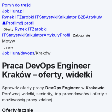
Pomiń do treści
JobHunt
.pl
Rynek IT
Zarobki IT
Statystyki
Kalkulator B2B
Artykuły
👤
Profil
mój profil
Rynek IT
Zarobki
Oferty
IT
Statystyki
Kalkulator
Artykuły
Profil
Zaloguj się
Motyw
Jasny
JobHunt
/
devops
/
Kraków
Praca
DevOps Engineer
Kraków
– oferty, widełki
Sprawdź oferty pracy
DevOps Engineer
w
Krakowie
.
Porównaj widełki, seniority, top pracodawców i oferty z
możliwością pracy zdalnej.
Oferty łącznie