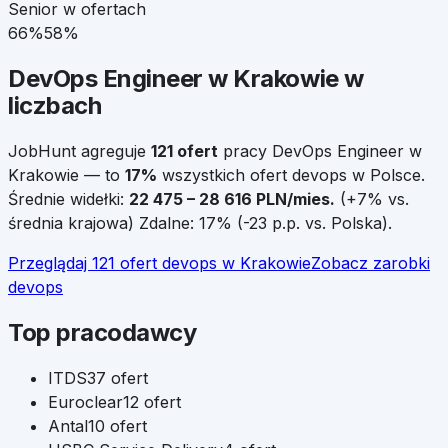
Senior w ofertach
66
%
58
%
DevOps Engineer
w
Krakowie
w
liczbach
JobHunt agreguje
121
ofert
pracy
DevOps Engineer
w
Krakowie
— to
17
%
wszystkich ofert
devops
w Polsce
.
Średnie widełki:
22 475
–
28 616
PLN/mies.
(
+
7
% vs.
średnia krajowa)
Zdalne:
17
%
(
-23
p.p. vs. Polska)
.
Przeglądaj
121
ofert
devops
w
Krakowie
Zobacz zarobki
devops
Top pracodawcy
ITDS
37
ofert
Euroclear
12
ofert
Antal
10
ofert