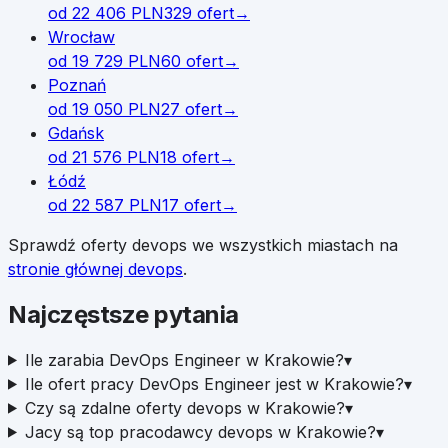
od
22 406
PLN
329
ofert
→
Wrocław
od
19 729
PLN
60
ofert
→
Poznań
od
19 050
PLN
27
ofert
→
Gdańsk
od
21 576
PLN
18
ofert
→
Łódź
od
22 587
PLN
17
ofert
→
Sprawdź oferty
devops
we wszystkich miastach na
stronie głównej
devops
.
Najczęstsze pytania
Ile zarabia DevOps Engineer w Krakowie?
▾
Ile ofert pracy DevOps Engineer jest w Krakowie?
▾
Czy są zdalne oferty devops w Krakowie?
▾
Jacy są top pracodawcy devops w Krakowie?
▾