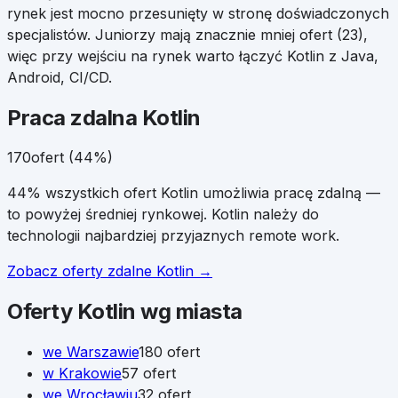
rynek jest mocno przesunięty w stronę doświadczonych
specjalistów. Juniorzy mają znacznie mniej ofert (23),
więc przy wejściu na rynek warto łączyć Kotlin z Java,
Android, CI/CD.
Praca zdalna
Kotlin
170
ofert (
44
%)
44% wszystkich ofert Kotlin umożliwia pracę zdalną —
to powyżej średniej rynkowej. Kotlin należy do
technologii najbardziej przyjaznych remote work.
Zobacz oferty zdalne
Kotlin
→
Oferty
Kotlin
wg miasta
we
Warszawie
180
ofert
w
Krakowie
57
ofert
we
Wrocławiu
32
ofert