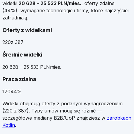
widełki
20 628
–
25 533
PLN/mies.
, oferty zdalne
(
44
%), wymagane technologie i firmy, które najczęściej
zatrudniają.
Oferty z widełkami
220
z 387
Średnie widełki
20 628 – 25 533 PLN
mies.
Praca zdalna
170
44%
Widełki obejmują oferty z podanym wynagrodzeniem
(
220
z
387
). Typy umów mogą się różnić —
szczegółowe mediany B2B/UoP znajdziesz w
zarobkach
Kotlin
.