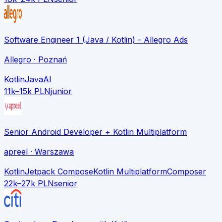
Software Engineer 1 (Java / Kotlin) - Allegro Ads
Allegro
· Poznań
Kotlin
Java
AI
11k–15k PLN
junior
Senior Android Developer + Kotlin Multiplatform
apreel
· Warszawa
Kotlin
Jetpack Compose
Kotlin Multiplatform
Composer
22k–27k PLN
senior