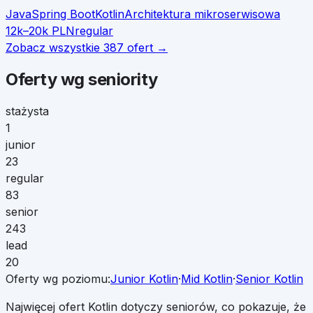
Java
Spring Boot
Kotlin
Architektura mikroserwisowa
12k–20k PLN
regular
Zobacz wszystkie
387
ofert →
Oferty wg seniority
stażysta
1
junior
23
regular
83
senior
243
lead
20
Oferty wg poziomu:
Junior
Kotlin
·
Mid
Kotlin
·
Senior
Kotlin
Najwięcej ofert Kotlin dotyczy seniorów, co pokazuje, że