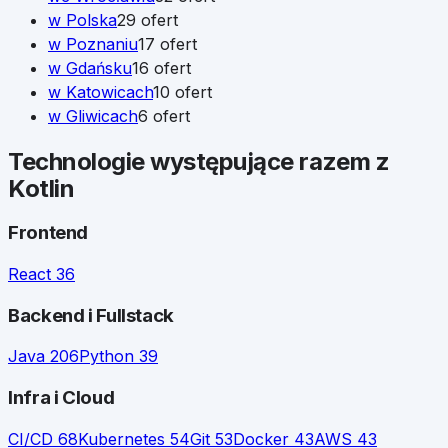
w
Polska
29
ofert
w
Poznaniu
17
ofert
w
Gdańsku
16
ofert
w
Katowicach
10
ofert
w
Gliwicach
6
ofert
Technologie występujące razem z
Kotlin
Frontend
React
36
Backend i Fullstack
Java
206
Python
39
Infra i Cloud
CI/CD
68
Kubernetes
54
Git
53
Docker
43
AWS
43