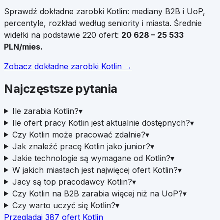
Sprawdź dokładne zarobki
Kotlin
: mediany B2B i UoP,
percentyle, rozkład według seniority i miasta.
Średnie
widełki na podstawie
220
ofert:
20 628
–
25 533
PLN/mies.
Zobacz dokładne zarobki
Kotlin
→
Najczęstsze pytania
Ile zarabia Kotlin?
▾
Ile ofert pracy Kotlin jest aktualnie dostępnych?
▾
Czy Kotlin może pracować zdalnie?
▾
Jak znaleźć pracę Kotlin jako junior?
▾
Jakie technologie są wymagane od Kotlin?
▾
W jakich miastach jest najwięcej ofert Kotlin?
▾
Jacy są top pracodawcy Kotlin?
▾
Czy Kotlin na B2B zarabia więcej niż na UoP?
▾
Czy warto uczyć się Kotlin?
▾
Przeglądaj
387
ofert
Kotlin