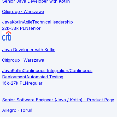
Senior Java Developer with Kotlin
Citigroup
· Warszawa
Java
Kotlin
Agile
Technical leadership
22k–38k PLN
senior
Java Developer with Kotlin
Citigroup
· Warszawa
Java
Kotlin
Continuous Integration/Continuous
Deployment
Automated Testing
16k–27k PLN
regular
Senior Software Engineer (Java / Kotlin) - Product Page
Allegro
· Toruń