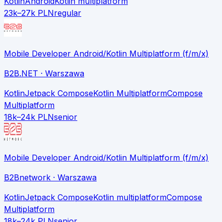
Kotlin
Android
Kotlin multiplatform
23k–27k PLN
regular
Mobile Developer Android/Kotlin Multiplatform (f/m/x)
B2B.NET
· Warszawa
Kotlin
Jetpack Compose
Kotlin Multiplatform
Compose
Multiplatform
18k–24k PLN
senior
Mobile Developer Android/Kotlin Multiplatform (f/m/x)
B2Bnetwork
· Warszawa
Kotlin
Jetpack Compose
Kotlin multiplatform
Compose
Multiplatform
18k–24k PLN
senior