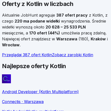
Oferty z Kotlin w liczbach
Aktualnie JobHunt agreguje
387
ofert pracy
z
Kotlin
, z
czego
220
ma podane widełki
wynagrodzenia. Średnie
widełki wynoszą około
20 628
–
25 533
PLN
miesięcznie, a
170
ofert (
44
%)
umożliwia pracę zdalną.
Najwięcej ofert znajdziesz w
Warszawa
(
180
),
Kraków
i
Wrocław
.
Przeglądaj
387
ofert
Kotlin
Zobacz zarobki
Kotlin
Najlepsze oferty Kotlin
Android Developer (Kotlin Multiplatform)
Connectis
· Warszawa