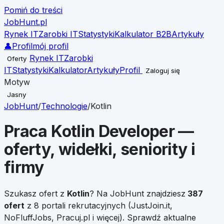
Pomiń do treści
JobHunt
.pl
Rynek IT
Zarobki IT
Statystyki
Kalkulator B2B
Artykuły
👤
Profil
mój profil
Rynek IT
Zarobki
Oferty
IT
Statystyki
Kalkulator
Artykuły
Profil
Zaloguj się
Motyw
Jasny
JobHunt
/
Technologie
/
Kotlin
Praca
Kotlin
Developer —
oferty, widełki, seniority i
firmy
Szukasz ofert z
Kotlin
?
Na JobHunt znajdziesz
387
ofert
z 8 portali rekrutacyjnych (JustJoin.it,
NoFluffJobs, Pracuj.pl i więcej). Sprawdź aktualne