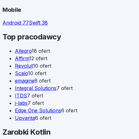
Mobile
Android
77
Swift
38
Top pracodawcy
Allegro
18
ofert
Affirm
12
ofert
Revolut
10
ofert
Scalo
10
ofert
emagine
8
ofert
Integral Solutions
7
ofert
ITDS
7
ofert
j-labs
7
ofert
Edge One Solutions
6
ofert
Upvanta
6
ofert
Zarobki
Kotlin