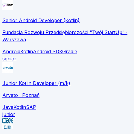
Senior Android Developer (Kotlin)
Fundacja Rozwoju Przedsiębiorczości "Twój StartUp"
·
Warszawa
Android
Kotlin
Android SDK
Gradle
senior
Junior Kotlin Developer (m/k)
Arvato
· Poznań
Java
Kotlin
SAP
junior