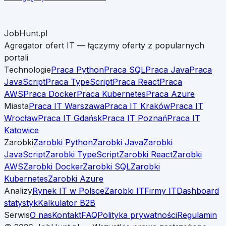
JobHunt.pl
Agregator ofert IT — łączymy oferty z popularnych
portali
Technologie
Praca Python
Praca SQL
Praca Java
Praca
JavaScript
Praca TypeScript
Praca React
Praca
AWS
Praca Docker
Praca Kubernetes
Praca Azure
Miasta
Praca IT Warszawa
Praca IT Kraków
Praca IT
Wrocław
Praca IT Gdańsk
Praca IT Poznań
Praca IT
Katowice
Zarobki
Zarobki Python
Zarobki Java
Zarobki
JavaScript
Zarobki TypeScript
Zarobki React
Zarobki
AWS
Zarobki Docker
Zarobki SQL
Zarobki
Kubernetes
Zarobki Azure
Analizy
Rynek IT w Polsce
Zarobki IT
Firmy IT
Dashboard
statystyk
Kalkulator B2B
Serwis
O nas
Kontakt
FAQ
Polityka prywatności
Regulamin