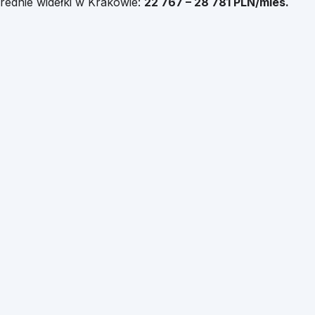
rednie widełki
w
Krakowie
:
22 767
–
28 781
PLN/mies.