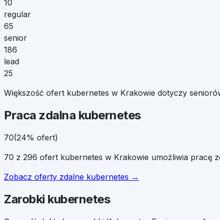
10
regular
65
senior
186
lead
25
Większość ofert kubernetes w Krakowie dotyczy seniorów 
Praca zdalna
kubernetes
70
(
24
% ofert)
70
z
296
ofert
kubernetes
w
Krakowie
umożliwia pracę z
Zobacz oferty zdalne
kubernetes
→
Zarobki
kubernetes