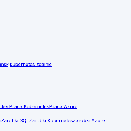
ńsk
·
kubernetes
zdalnie
cker
Praca Kubernetes
Praca Azure
r
Zarobki SQL
Zarobki Kubernetes
Zarobki Azure