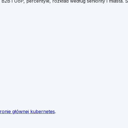
 B2B i UoP, percentyle, rozkład według seniority i miasta.
Ś
tronie głównej
kubernetes
.