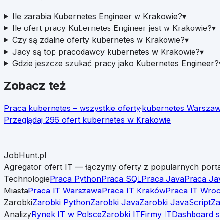
Ile zarabia Kubernetes Engineer w Krakowie?
▾
Ile ofert pracy Kubernetes Engineer jest w Krakowie?
▾
Czy są zdalne oferty kubernetes w Krakowie?
▾
Jacy są top pracodawcy kubernetes w Krakowie?
▾
Gdzie jeszcze szukać pracy jako Kubernetes Engineer?
Zobacz też
Praca
kubernetes
– wszystkie oferty
·
kubernetes
Warsza
Przeglądaj
296
ofert
kubernetes
w
Krakowie
JobHunt.pl
Agregator ofert IT — łączymy oferty z popularnych porta
Technologie
Praca Python
Praca SQL
Praca Java
Praca Ja
Miasta
Praca IT Warszawa
Praca IT Kraków
Praca IT Wro
Zarobki
Zarobki Python
Zarobki Java
Zarobki JavaScript
Za
Analizy
Rynek IT w Polsce
Zarobki IT
Firmy IT
Dashboard s