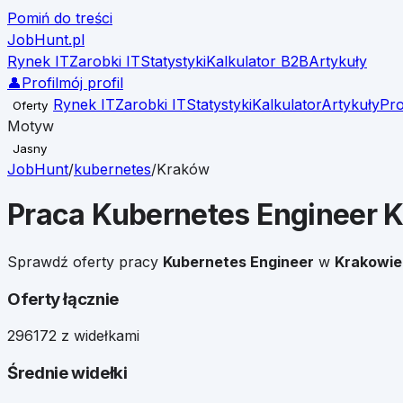
Pomiń do treści
JobHunt
.pl
Rynek IT
Zarobki IT
Statystyki
Kalkulator B2B
Artykuły
👤
Profil
mój profil
Rynek IT
Zarobki IT
Statystyki
Kalkulator
Artykuły
Pro
Oferty
Motyw
Jasny
JobHunt
/
kubernetes
/
Kraków
Praca
Kubernetes Engineer
K
Sprawdź oferty pracy
Kubernetes Engineer
w
Krakowie
Oferty łącznie
296
172 z widełkami
Średnie widełki