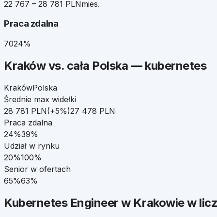
22 767 – 28 781 PLN
mies.
Praca zdalna
70
24%
Kraków
vs. cała Polska —
kubernetes
Kraków
Polska
Średnie max widełki
28 781
PLN
(
+
5
%)
27 478
PLN
Praca zdalna
24
%
39
%
Udział w rynku
20
%
100%
Senior w ofertach
65
%
63
%
Kubernetes Engineer
w
Krakowie
w lic