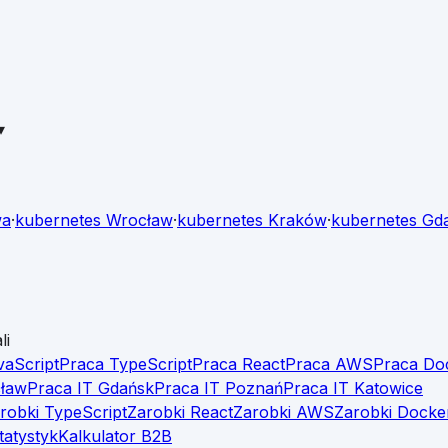
▾
wa
·
kubernetes
Wrocław
·
kubernetes
Kraków
·
kubernetes
Gda
li
vaScript
Praca TypeScript
Praca React
Praca AWS
Praca Do
cław
Praca IT Gdańsk
Praca IT Poznań
Praca IT Katowice
robki TypeScript
Zarobki React
Zarobki AWS
Zarobki Docke
tatystyk
Kalkulator B2B