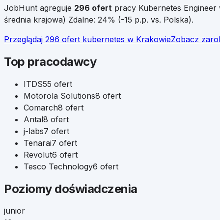
JobHunt agreguje
296
ofert
pracy
Kubernetes Engineer
średnia krajowa)
Zdalne:
24
%
(
-15
p.p. vs. Polska)
.
Przeglądaj
296
ofert
kubernetes
w
Krakowie
Zobacz zaro
Top pracodawcy
ITDS
55
ofert
Motorola Solutions
8
ofert
Comarch
8
ofert
Antal
8
ofert
j-labs
7
ofert
Tenarai
7
ofert
Revolut
6
ofert
Tesco Technology
6
ofert
Poziomy doświadczenia
junior