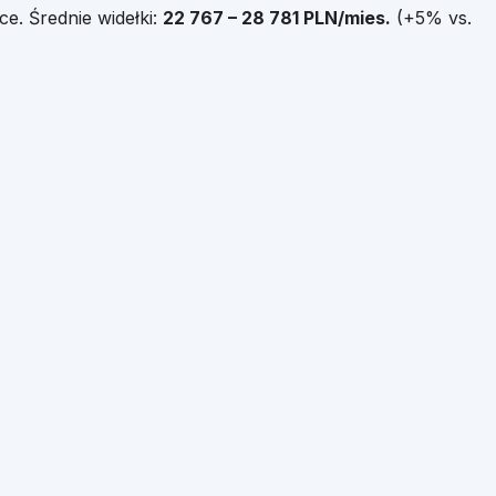
ce
.
Średnie widełki:
22 767
–
28 781
PLN/mies.
(
+
5
% vs.