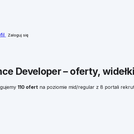
fil
Zaloguj się
ce Developer
– oferty, widełk
egujemy
110
ofert
na poziomie
mid/regular
z 8 portali rekr