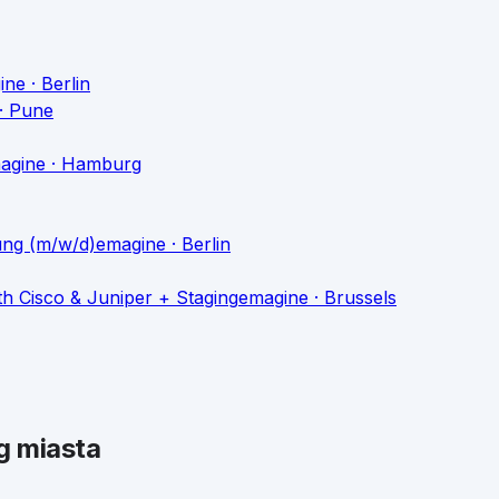
ine
· Berlin
· Pune
agine
· Hamburg
ung (m/w/d)
emagine
· Berlin
h Cisco & Juniper + Staging
emagine
· Brussels
 miasta