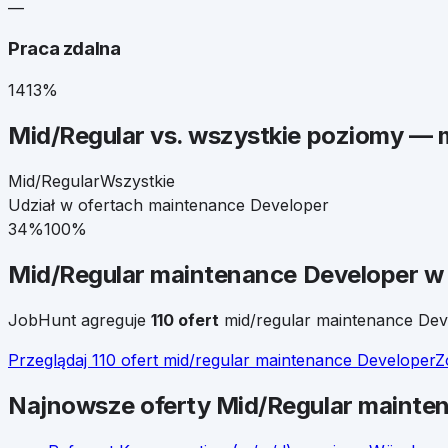
—
Praca zdalna
14
13%
Mid/Regular
vs. wszystkie poziomy —
Mid/Regular
Wszystkie
Udział w ofertach
maintenance Developer
34
%
100%
Mid/Regular
maintenance Developer
w 
JobHunt agreguje
110
ofert
mid/regular
maintenance Dev
Przeglądaj
110
ofert
mid/regular
maintenance Developer
Z
Najnowsze oferty
Mid/Regular
mainten