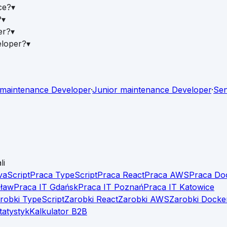
ce?
▾
?
▾
er?
▾
eloper?
▾
maintenance Developer
·
Junior
maintenance Developer
·
Sen
li
vaScript
Praca TypeScript
Praca React
Praca AWS
Praca Do
cław
Praca IT Gdańsk
Praca IT Poznań
Praca IT Katowice
robki TypeScript
Zarobki React
Zarobki AWS
Zarobki Docke
tatystyk
Kalkulator B2B