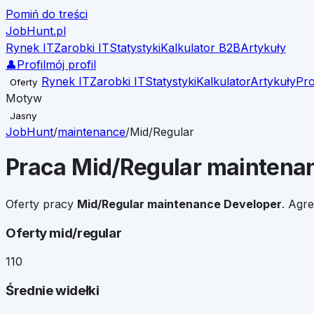
Pomiń do treści
JobHunt
.pl
Rynek IT
Zarobki IT
Statystyki
Kalkulator B2B
Artykuły
👤
Profil
mój profil
Rynek IT
Zarobki IT
Statystyki
Kalkulator
Artykuły
Pro
Oferty
Motyw
Jasny
JobHunt
/
maintenance
/
Mid/Regular
Praca
Mid/Regular
maintenan
Oferty pracy
Mid/Regular
maintenance Developer
. Agr
Oferty mid/regular
110
Średnie widełki