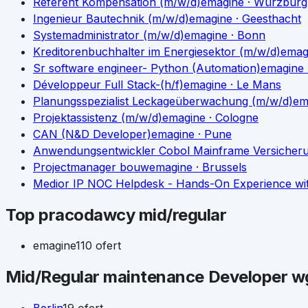
Referent Kompensation (m/w/d)
emagine
· Würzburg
Ingenieur Bautechnik (m/w/d)
emagine
· Geesthacht
Systemadministrator (m/w/d)
emagine
· Bonn
Kreditorenbuchhalter im Energiesektor (m/w/d)
emag
Sr software engineer- Python (Automation)
emagine
Développeur Full Stack-(h/f)
emagine
· Le Mans
Planungsspezialist Leckageüberwachung (m/w/d)
em
Projektassistenz (m/w/d)
emagine
· Cologne
CAN (N&D Developer)
emagine
· Pune
Anwendungsentwickler Cobol Mainframe Versicher
Projectmanager bouw
emagine
· Brussels
Medior IP NOC Helpdesk - Hands-On Experience wit
Top pracodawcy
mid/regular
emagine
110
ofert
Mid/Regular
maintenance Developer
wg