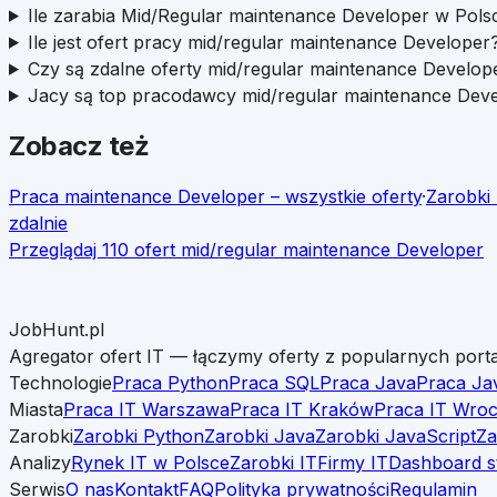
Ile zarabia Mid/Regular maintenance Developer w Pols
Ile jest ofert pracy mid/regular maintenance Developer
Czy są zdalne oferty mid/regular maintenance Develop
Jacy są top pracodawcy mid/regular maintenance Dev
Zobacz też
Praca
maintenance Developer
– wszystkie oferty
·
Zarobki
zdalnie
Przeglądaj
110
ofert
mid/regular
maintenance Developer
JobHunt.pl
Agregator ofert IT — łączymy oferty z popularnych porta
Technologie
Praca Python
Praca SQL
Praca Java
Praca Ja
Miasta
Praca IT Warszawa
Praca IT Kraków
Praca IT Wro
Zarobki
Zarobki Python
Zarobki Java
Zarobki JavaScript
Za
Analizy
Rynek IT w Polsce
Zarobki IT
Firmy IT
Dashboard s
Serwis
O nas
Kontakt
FAQ
Polityka prywatności
Regulamin