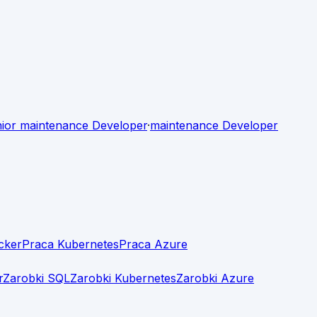
ior
maintenance Developer
·
maintenance Developer
cker
Praca Kubernetes
Praca Azure
r
Zarobki SQL
Zarobki Kubernetes
Zarobki Azure