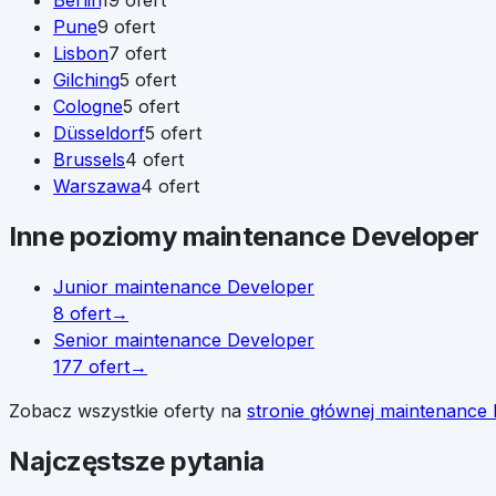
Berlin
19
ofert
Pune
9
ofert
Lisbon
7
ofert
Gilching
5
ofert
Cologne
5
ofert
Düsseldorf
5
ofert
Brussels
4
ofert
Warszawa
4
ofert
Inne poziomy
maintenance Developer
Junior
maintenance Developer
8
ofert
→
Senior
maintenance Developer
177
ofert
→
Zobacz wszystkie oferty na
stronie głównej
maintenance 
Najczęstsze pytania