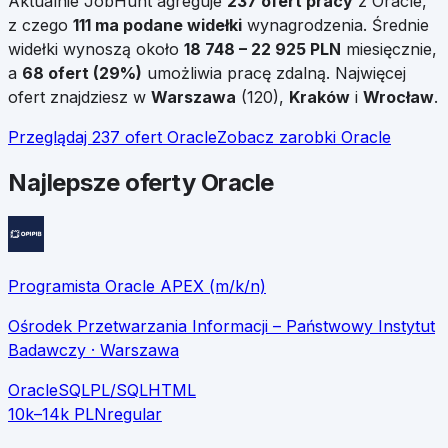
Aktualnie JobHunt agreguje
237
ofert pracy
z
Oracle
,
z czego
111
ma podane widełki
wynagrodzenia. Średnie
widełki wynoszą około
18 748
–
22 925
PLN
miesięcznie,
a
68
ofert (
29
%)
umożliwia pracę zdalną.
Najwięcej
ofert znajdziesz w
Warszawa
(
120
),
Kraków
i
Wrocław
.
Przeglądaj
237
ofert
Oracle
Zobacz zarobki
Oracle
Najlepsze oferty Oracle
Programista Oracle APEX (m/k/n)
Ośrodek Przetwarzania Informacji – Państwowy Instytut
Badawczy
· Warszawa
Oracle
SQL
PL/SQL
HTML
10k–14k PLN
regular