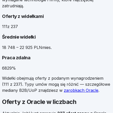
zatrudniają.
Oferty z widełkami
111
z 237
Średnie widełki
18 748 – 22 925 PLN
mies.
Praca zdalna
68
29%
Widełki obejmują oferty z podanym wynagrodzeniem
(
111
z
237
). Typy umów mogą się różnić — szczegółowe
mediany B2B/UoP znajdziesz w
zarobkach
Oracle
.
Oferty z Oracle w liczbach