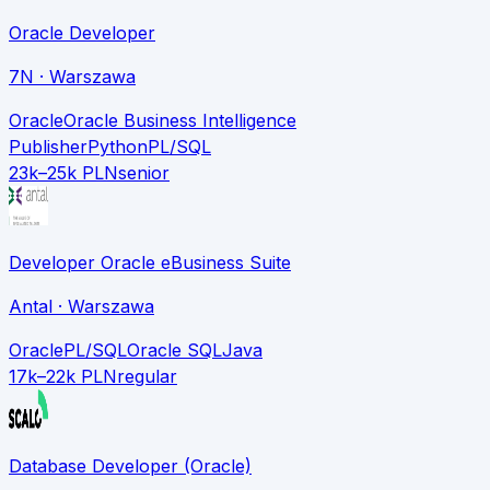
Oracle Developer
7N
· Warszawa
Oracle
Oracle Business Intelligence
Publisher
Python
PL/SQL
23k–25k PLN
senior
Developer Oracle eBusiness Suite
Antal
· Warszawa
Oracle
PL/SQL
Oracle SQL
Java
17k–22k PLN
regular
Database Developer (Oracle)