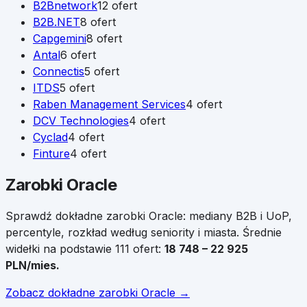
B2Bnetwork
12
ofert
B2B.NET
8
ofert
Capgemini
8
ofert
Antal
6
ofert
Connectis
5
ofert
ITDS
5
ofert
Raben Management Services
4
ofert
DCV Technologies
4
ofert
Cyclad
4
ofert
Finture
4
ofert
Zarobki
Oracle
Sprawdź dokładne zarobki
Oracle
: mediany B2B i UoP,
percentyle, rozkład według seniority i miasta.
Średnie
widełki na podstawie
111
ofert:
18 748
–
22 925
PLN/mies.
Zobacz dokładne zarobki
Oracle
→