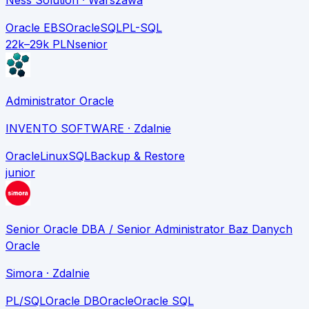
Oracle EBS
Oracle
SQL
PL-SQL
22k–29k PLN
senior
Administrator Oracle
INVENTO SOFTWARE
· Zdalnie
Oracle
Linux
SQL
Backup & Restore
junior
Senior Oracle DBA / Senior Administrator Baz Danych
Oracle
Simora
· Zdalnie
PL/SQL
Oracle DB
Oracle
Oracle SQL