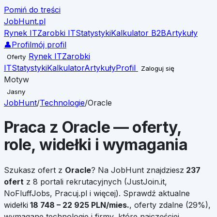
Pomiń do treści
JobHunt
.pl
Rynek IT
Zarobki IT
Statystyki
Kalkulator B2B
Artykuły
👤
Profil
mój profil
Rynek IT
Zarobki
Oferty
IT
Statystyki
Kalkulator
Artykuły
Profil
Zaloguj się
Motyw
Jasny
JobHunt
/
Technologie
/
Oracle
Praca z
Oracle
— oferty,
role, widełki i wymagania
Szukasz ofert z
Oracle
?
Na JobHunt znajdziesz
237
ofert
z 8 portali rekrutacyjnych (JustJoin.it,
NoFluffJobs, Pracuj.pl i więcej). Sprawdź aktualne
widełki
18 748
–
22 925
PLN/mies.
, oferty zdalne (
29
%),
wymagane technologie i firmy, które najczęściej