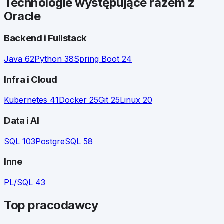
Technologie występujące razem z
Oracle
Backend i Fullstack
Java
62
Python
38
Spring Boot
24
Infra i Cloud
Kubernetes
41
Docker
25
Git
25
Linux
20
Data i AI
SQL
103
PostgreSQL
58
Inne
PL/SQL
43
Top pracodawcy