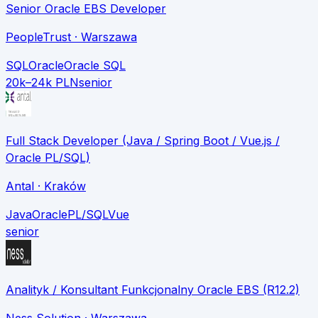
Senior Oracle EBS Developer
PeopleTrust
· Warszawa
SQL
Oracle
Oracle SQL
20k–24k PLN
senior
Full Stack Developer (Java / Spring Boot / Vue.js /
Oracle PL/SQL)
Antal
· Kraków
Java
Oracle
PL/SQL
Vue
senior
Analityk / Konsultant Funkcjonalny Oracle EBS (R12.2)
Ness Solution
· Warszawa