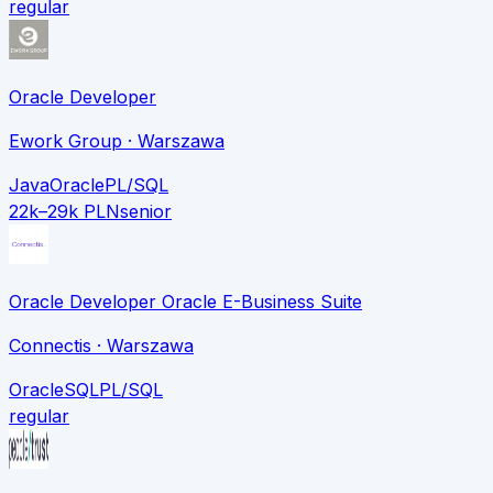
regular
Oracle Developer
Ework Group
· Warszawa
Java
Oracle
PL/SQL
22k–29k PLN
senior
Oracle Developer Oracle E-Business Suite
Connectis
· Warszawa
Oracle
SQL
PL/SQL
regular