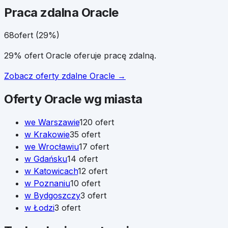
Praca zdalna
Oracle
68
ofert (
29
%)
29% ofert Oracle oferuje pracę zdalną.
Zobacz oferty zdalne
Oracle
→
Oferty
Oracle
wg miasta
we
Warszawie
120
ofert
w
Krakowie
35
ofert
we
Wrocławiu
17
ofert
w
Gdańsku
14
ofert
w
Katowicach
12
ofert
w
Poznaniu
10
ofert
w
Bydgoszczy
3
ofert
w
Łodzi
3
ofert