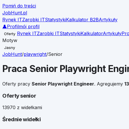
Pomiń do treści
JobHunt
.pl
Rynek IT
Zarobki IT
Statystyki
Kalkulator B2B
Artykuły
👤
Profil
mój profil
Rynek IT
Zarobki IT
Statystyki
Kalkulator
Artykuły
Pro
Oferty
Motyw
Jasny
JobHunt
/
playwright
/
Senior
Praca
Senior
Playwright Engi
Oferty pracy
Senior
Playwright Engineer
. Agregujemy
1
Oferty senior
139
70 z widełkami
Średnie widełki