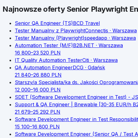
Najnowsze oferty
Senior
Playwright E
Senior QA Engineer (TS)
BCD Travel
Tester Manualny z Playwright
Connectis
· Warszawa
Tester Manualny (Playwright)
speedapp
· Warszawa
Automation Tester (M/F)
B2B.NET
· Warszawa
16 800
–
23 520
PLN
IT Quality Automation Tester
Citi
· Warszawa
QA Automation Engineer
DCG
· Gdańsk
21 840
–
26 880
PLN
Starszy/a Specjalista/ka ds. Jakości Oprogramowani
12 000
–
16 000
PLN
SDET (Software Development Engineer in Test) - JS
Support & QA Engineer | Bnewable [30-35 EUR/h B
21 679
–
25 292
PLN
Software Development Engineer in Test Responsibilit
15 100
–
16 800
PLN
Software Development Engineer (Senior QA / Test 