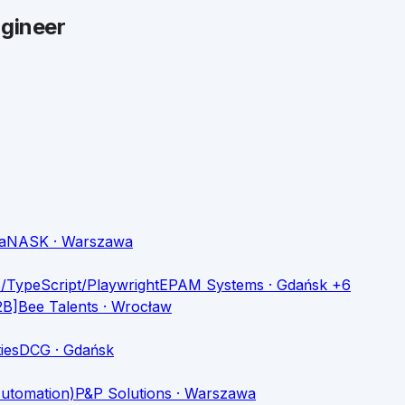
ngineer
a
NASK
· Warszawa
/TypeScript/Playwright
EPAM Systems
· Gdańsk +6
2B]
Bee Talents
· Wrocław
ies
DCG
· Gdańsk
Automation)
P&P Solutions
· Warszawa