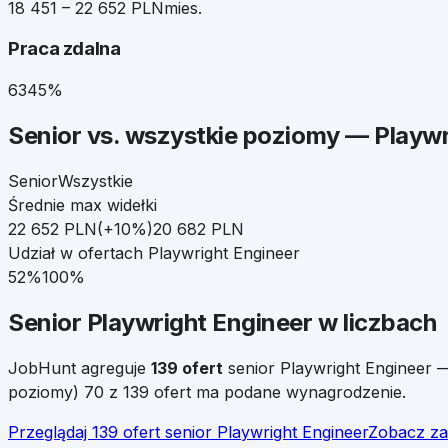
18 451 – 22 652 PLN
mies.
Praca zdalna
63
45%
Senior
vs. wszystkie poziomy —
Playwr
Senior
Wszystkie
Średnie max widełki
22 652
PLN
(
+
10
%)
20 682
PLN
Udział w ofertach
Playwright Engineer
52
%
100%
Senior
Playwright Engineer
w liczbach
JobHunt agreguje
139
ofert
senior
Playwright Engineer
—
poziomy)
70 z 139 ofert ma podane wynagrodzenie.
Przeglądaj
139
ofert
senior
Playwright Engineer
Zobacz za