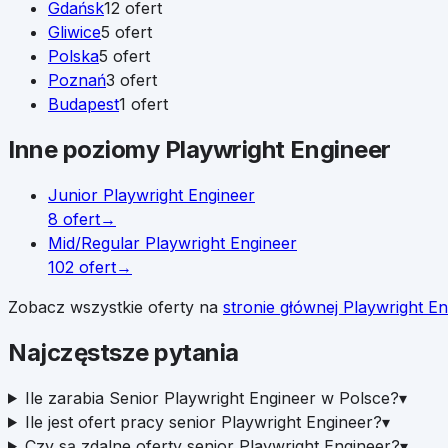
Gdańsk
12
ofert
Gliwice
5
ofert
Polska
5
ofert
Poznań
3
ofert
Budapest
1
ofert
Inne poziomy
Playwright Engineer
Junior
Playwright Engineer
8
ofert
→
Mid/Regular
Playwright Engineer
102
ofert
→
Zobacz wszystkie oferty na
stronie głównej
Playwright En
Najczęstsze pytania
Ile zarabia Senior Playwright Engineer w Polsce?
▾
Ile jest ofert pracy senior Playwright Engineer?
▾
Czy są zdalne oferty senior Playwright Engineer?
▾