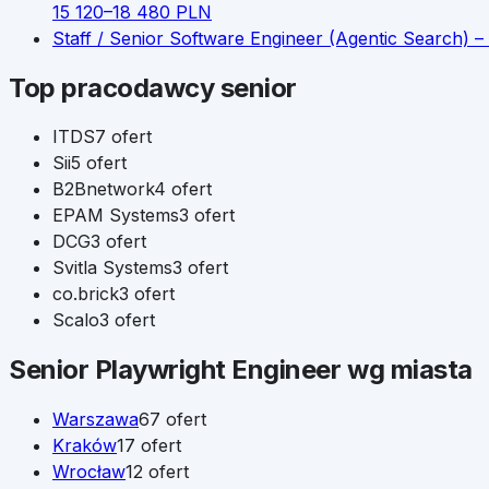
15 120
–
18 480
PLN
Staff / Senior Software Engineer (Agentic Search) 
Top pracodawcy
senior
ITDS
7
ofert
Sii
5
ofert
B2Bnetwork
4
ofert
EPAM Systems
3
ofert
DCG
3
ofert
Svitla Systems
3
ofert
co.brick
3
ofert
Scalo
3
ofert
Senior
Playwright Engineer
wg miasta
Warszawa
67
ofert
Kraków
17
ofert
Wrocław
12
ofert