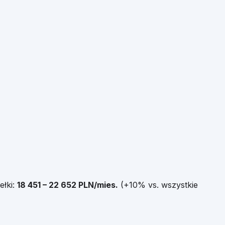
ełki:
18 451
–
22 652
PLN/mies.
(
+
10
% vs. wszystkie