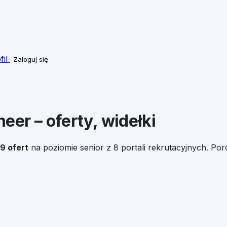
fil
Zaloguj się
neer
– oferty, widełki
39
ofert
na poziomie
senior
z 8 portali rekrutacyjnych. Por