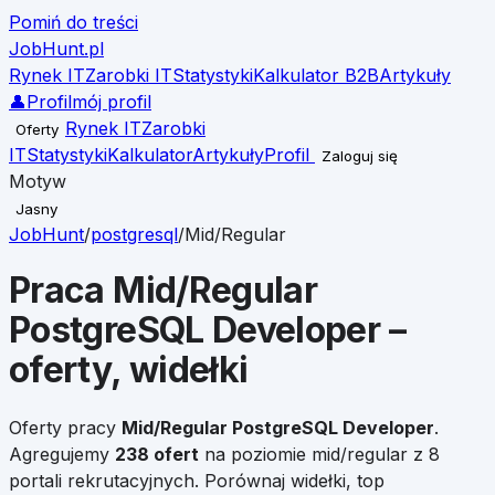
Pomiń do treści
JobHunt
.pl
Rynek IT
Zarobki IT
Statystyki
Kalkulator B2B
Artykuły
👤
Profil
mój profil
Rynek IT
Zarobki
Oferty
IT
Statystyki
Kalkulator
Artykuły
Profil
Zaloguj się
Motyw
Jasny
JobHunt
/
postgresql
/
Mid/Regular
Praca
Mid/Regular
PostgreSQL Developer
–
oferty, widełki
Oferty pracy
Mid/Regular
PostgreSQL Developer
.
Agregujemy
238
ofert
na poziomie
mid/regular
z 8
portali rekrutacyjnych. Porównaj widełki, top