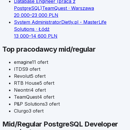
Database Engineer (praca z
PostgreSQL)
TeamQuest
· Warszawa
20 000
–
23 000
PLN
System Administrator
Dietly.pl - MasterLife
Solutions
· Łódź
13 000
–
14 600
PLN
Top pracodawcy
mid/regular
emagine
11
ofert
ITDS
9
ofert
Revolut
5
ofert
RTB House
5
ofert
Neontri
4
ofert
TeamQuest
4
ofert
P&P Solutions
3
ofert
Clurgo
3
ofert
Mid/Regular
PostgreSQL Developer