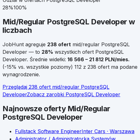
Udział w ofertach
PostgreSQL Developer
28
%
100%
Mid/Regular
PostgreSQL Developer
w
liczbach
JobHunt agreguje
238
ofert
mid/regular
PostgreSQL
Developer
— to
28
%
wszystkich ofert
PostgreSQL
Developer
.
Średnie widełki:
16 566
–
21 812
PLN/mies.
(
-15
% vs. wszystkie poziomy)
112 z 238 ofert ma podane
wynagrodzenie.
Przeglądaj
238
ofert
mid/regular
PostgreSQL
Developer
Zobacz zarobki
PostgreSQL Developer
Najnowsze oferty
Mid/Regular
PostgreSQL Developer
Fullstack Software Engineer
Inter Cars
· Warszawa
Administrator / Administratorka Systemów