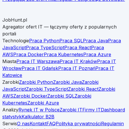
JobHunt.pl
Agregator ofert IT — łączymy oferty z popularnych
portali
Technologie
Praca Python
Praca SQL
Praca Java
Praca
JavaScript
Praca TypeScript
Praca React
Praca
AWS
Praca Docker
Praca Kubernetes
Praca Azure
Miasta
Praca IT Warszawa
Praca IT Kraków
Praca IT
Wrocław
Praca IT Gdańsk
Praca IT Poznań
Praca IT
Katowice
Zarobki
Zarobki Python
Zarobki Java
Zarobki
JavaScript
Zarobki TypeScript
Zarobki React
Zarobki
AWS
Zarobki Docker
Zarobki SQL
Zarobki
Kubernetes
Zarobki Azure
Analizy
Rynek IT w Polsce
Zarobki IT
Firmy IT
Dashboard
statystyk
Kalkulator B2B
Serwis
O nas
Kontakt
FAQ
Polityka prywatności
Regulamin