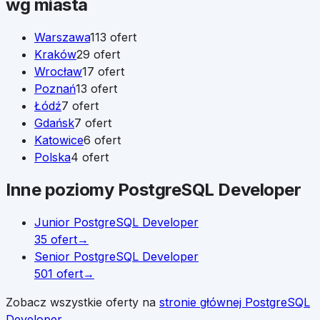
wg miasta
Warszawa
113
ofert
Kraków
29
ofert
Wrocław
17
ofert
Poznań
13
ofert
Łódź
7
ofert
Gdańsk
7
ofert
Katowice
6
ofert
Polska
4
ofert
Inne poziomy
PostgreSQL Developer
Junior
PostgreSQL Developer
35
ofert
→
Senior
PostgreSQL Developer
501
ofert
→
Zobacz wszystkie oferty na
stronie głównej
PostgreSQL
Developer
.