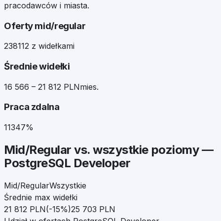
pracodawców i miasta.
Oferty mid/regular
238
112 z widełkami
Średnie widełki
16 566 – 21 812 PLN
mies.
Praca zdalna
113
47%
Mid/Regular
vs. wszystkie poziomy —
PostgreSQL Developer
Mid/Regular
Wszystkie
Średnie max widełki
21 812
PLN
(
-15
%)
25 703
PLN