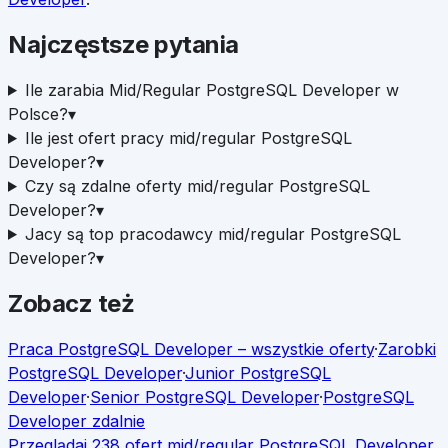
Najczęstsze pytania
Ile zarabia Mid/Regular PostgreSQL Developer w
Polsce?
▾
Ile jest ofert pracy mid/regular PostgreSQL
Developer?
▾
Czy są zdalne oferty mid/regular PostgreSQL
Developer?
▾
Jacy są top pracodawcy mid/regular PostgreSQL
Developer?
▾
Zobacz też
Praca
PostgreSQL Developer
– wszystkie oferty
·
Zarobki
PostgreSQL Developer
·
Junior
PostgreSQL
Developer
·
Senior
PostgreSQL Developer
·
PostgreSQL
Developer
zdalnie
Przeglądaj
238
ofert
mid/regular
PostgreSQL Developer