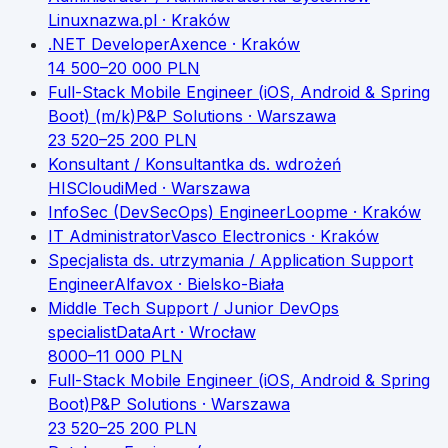
Linux
nazwa.pl
· Kraków
.NET Developer
Axence
· Kraków
14 500
–
20 000
PLN
Full-Stack Mobile Engineer (iOS, Android & Spring
Boot) (m/k)
P&P Solutions
· Warszawa
23 520
–
25 200
PLN
Konsultant / Konsultantka ds. wdrożeń
HIS
CloudiMed
· Warszawa
InfoSec (DevSecOps) Engineer
Loopme
· Kraków
IT Administrator
Vasco Electronics
· Kraków
Specjalista ds. utrzymania / Application Support
Engineer
Alfavox
· Bielsko-Biała
Middle Tech Support / Junior DevOps
specialist
DataArt
· Wrocław
8000
–
11 000
PLN
Full-Stack Mobile Engineer (iOS, Android & Spring
Boot)
P&P Solutions
· Warszawa
23 520
–
25 200
PLN