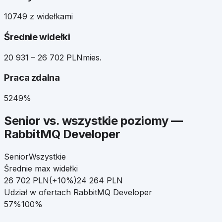
107
49 z widełkami
Średnie widełki
20 931 – 26 702 PLN
mies.
Praca zdalna
52
49%
Senior
vs. wszystkie poziomy —
RabbitMQ Developer
Senior
Wszystkie
Średnie max widełki
26 702
PLN
(
+
10
%)
24 264
PLN
Udział w ofertach
RabbitMQ Developer
57
%
100%