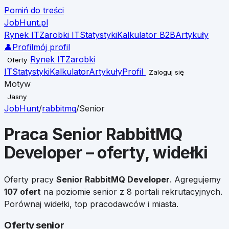
Pomiń do treści
JobHunt
.pl
Rynek IT
Zarobki IT
Statystyki
Kalkulator B2B
Artykuły
👤
Profil
mój profil
Rynek IT
Zarobki
Oferty
IT
Statystyki
Kalkulator
Artykuły
Profil
Zaloguj się
Motyw
Jasny
JobHunt
/
rabbitmq
/
Senior
Praca
Senior
RabbitMQ
Developer
– oferty, widełki
Oferty pracy
Senior
RabbitMQ Developer
. Agregujemy
107
ofert
na poziomie
senior
z 8 portali rekrutacyjnych.
Porównaj widełki, top pracodawców i miasta.
Oferty senior