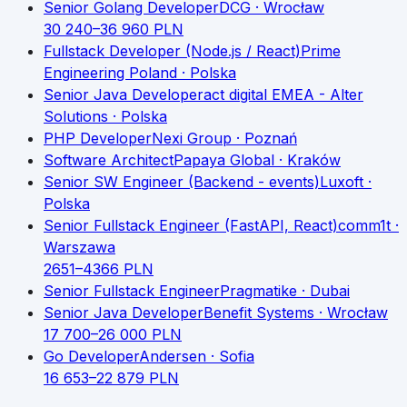
Senior Golang Developer
DCG
· Wrocław
30 240
–
36 960
PLN
Fullstack Developer (Node.js / React)
Prime
Engineering Poland
· Polska
Senior Java Developer
act digital EMEA - Alter
Solutions
· Polska
PHP Developer
Nexi Group
· Poznań
Software Architect
Papaya Global
· Kraków
Senior SW Engineer (Backend - events)
Luxoft
·
Polska
Senior Fullstack Engineer (FastAPI, React)
comm1t
·
Warszawa
2651
–
4366
PLN
Senior Fullstack Engineer
Pragmatike
· Dubai
Senior Java Developer
Benefit Systems
· Wrocław
17 700
–
26 000
PLN
Go Developer
Andersen
· Sofia
16 653
–
22 879
PLN