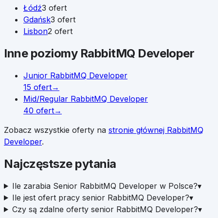
Łódź
3
ofert
Gdańsk
3
ofert
Lisbon
2
ofert
Inne poziomy
RabbitMQ Developer
Junior
RabbitMQ Developer
15
ofert
→
Mid/Regular
RabbitMQ Developer
40
ofert
→
Zobacz wszystkie oferty na
stronie głównej
RabbitMQ
Developer
.
Najczęstsze pytania
Ile zarabia Senior RabbitMQ Developer w Polsce?
▾
Ile jest ofert pracy senior RabbitMQ Developer?
▾
Czy są zdalne oferty senior RabbitMQ Developer?
▾