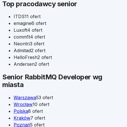
Top pracodawcy
senior
ITDS
11
ofert
emagine
6
ofert
Luxoft
4
ofert
comm1t
4
ofert
Neontri
3
ofert
Admitad
2
ofert
HelloFresh
2
ofert
Andersen
2
ofert
Senior
RabbitMQ Developer
wg
miasta
Warszawa
53
ofert
Wrocław
10
ofert
Polska
8
ofert
Kraków
7
ofert
Poznań
5
ofert