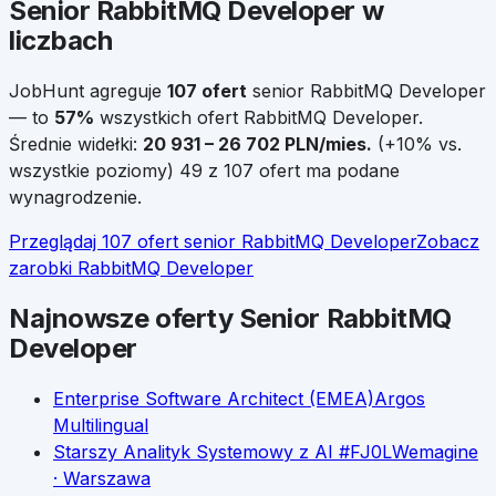
Senior
RabbitMQ Developer
w
liczbach
JobHunt agreguje
107
ofert
senior
RabbitMQ Developer
— to
57
%
wszystkich ofert
RabbitMQ Developer
.
Średnie widełki:
20 931
–
26 702
PLN/mies.
(
+
10
% vs.
wszystkie poziomy)
49 z 107 ofert ma podane
wynagrodzenie.
Przeglądaj
107
ofert
senior
RabbitMQ Developer
Zobacz
zarobki
RabbitMQ Developer
Najnowsze oferty
Senior
RabbitMQ
Developer
Enterprise Software Architect (EMEA)
Argos
Multilingual
Starszy Analityk Systemowy z AI #FJ0LW
emagine
· Warszawa