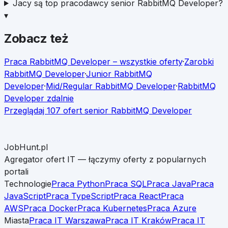
Jacy są top pracodawcy senior RabbitMQ Developer?
▾
Zobacz też
Praca
RabbitMQ Developer
– wszystkie oferty
·
Zarobki
RabbitMQ Developer
·
Junior
RabbitMQ
Developer
·
Mid/Regular
RabbitMQ Developer
·
RabbitMQ
Developer
zdalnie
Przeglądaj
107
ofert
senior
RabbitMQ Developer
JobHunt.pl
Agregator ofert IT — łączymy oferty z popularnych
portali
Technologie
Praca Python
Praca SQL
Praca Java
Praca
JavaScript
Praca TypeScript
Praca React
Praca
AWS
Praca Docker
Praca Kubernetes
Praca Azure
Miasta
Praca IT Warszawa
Praca IT Kraków
Praca IT