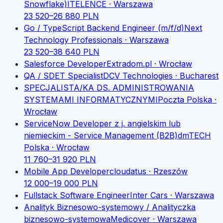
Snowflake)
ITELENCE
· Warszawa
23 520
–
26 880
PLN
Go / TypeScript Backend Engineer (m/f/d)
Next
Technology Professionals
· Warszawa
23 520
–
38 640
PLN
Salesforce Developer
Extradom.pl
· Wrocław
QA / SDET Specialist
DCV Technologies
· Bucharest
SPECJALISTA/KA DS. ADMINISTROWANIA
SYSTEMAMI INFORMATYCZNYMI
Poczta Polska
·
Wrocław
ServiceNow Developer z j. angielskim lub
niemieckim - Service Management (B2B)
dmTECH
Polska
· Wrocław
11 760
–
31 920
PLN
Mobile App Developer
cloudatus
· Rzeszów
12 000
–
19 000
PLN
Fullstack Software Engineer
Inter Cars
· Warszawa
Analityk Biznesowo-systemowy / Analityczka
biznesowo-systemowa
Medicover
· Warszawa