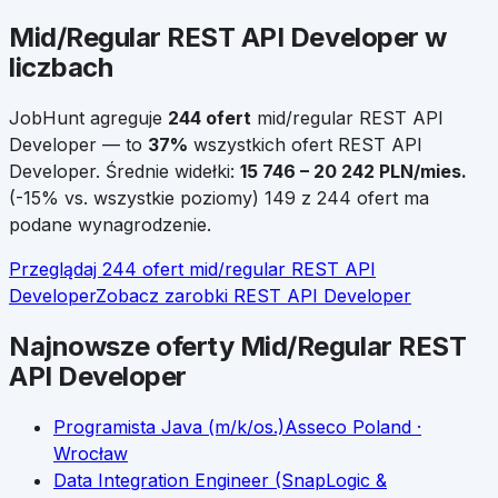
Mid/Regular
REST API Developer
w
liczbach
JobHunt agreguje
244
ofert
mid/regular
REST API
Developer
— to
37
%
wszystkich ofert
REST API
Developer
.
Średnie widełki:
15 746
–
20 242
PLN/mies.
(
-15
% vs. wszystkie poziomy)
149 z 244 ofert ma
podane wynagrodzenie.
Przeglądaj
244
ofert
mid/regular
REST API
Developer
Zobacz zarobki
REST API Developer
Najnowsze oferty
Mid/Regular
REST
API Developer
Programista Java (m/k/os.)
Asseco Poland
·
Wrocław
Data Integration Engineer (SnapLogic &