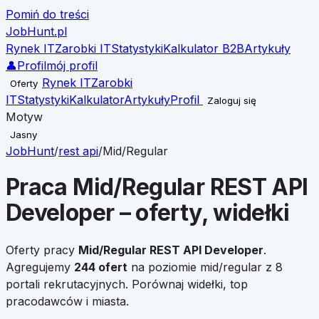
Pomiń do treści
JobHunt
.pl
Rynek IT
Zarobki IT
Statystyki
Kalkulator B2B
Artykuły
👤
Profil
mój profil
Rynek IT
Zarobki
Oferty
IT
Statystyki
Kalkulator
Artykuły
Profil
Zaloguj się
Motyw
Jasny
JobHunt
/
rest api
/
Mid/Regular
Praca
Mid/Regular
REST API
Developer
– oferty, widełki
Oferty pracy
Mid/Regular
REST API Developer
.
Agregujemy
244
ofert
na poziomie
mid/regular
z 8
portali rekrutacyjnych. Porównaj widełki, top
pracodawców i miasta.