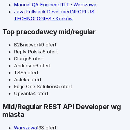
Manual QA Engineer
ITLT
· Warszawa
Java Fullstack Developer
INFOPLUS
TECHNOLOGIES
· Kraków
Top pracodawcy
mid/regular
B2Bnetwork
9
ofert
Reply Polska
6
ofert
Clurgo
6
ofert
Andersen
6
ofert
TSS
5
ofert
Astek
5
ofert
Edge One Solutions
5
ofert
Upvanta
4
ofert
Mid/Regular
REST API Developer
wg
miasta
Warszawa
138
ofert