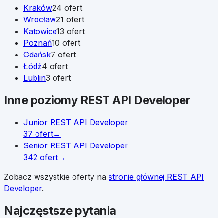
Kraków
24
ofert
Wrocław
21
ofert
Katowice
13
ofert
Poznań
10
ofert
Gdańsk
7
ofert
Łódź
4
ofert
Lublin
3
ofert
Inne poziomy
REST API Developer
Junior
REST API Developer
37
ofert
→
Senior
REST API Developer
342
ofert
→
Zobacz wszystkie oferty na
stronie głównej
REST API
Developer
.
Najczęstsze pytania