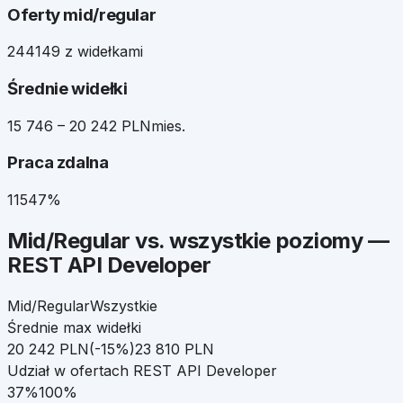
Oferty mid/regular
244
149 z widełkami
Średnie widełki
15 746 – 20 242 PLN
mies.
Praca zdalna
115
47%
Mid/Regular
vs. wszystkie poziomy —
REST API Developer
Mid/Regular
Wszystkie
Średnie max widełki
20 242
PLN
(
-15
%)
23 810
PLN
Udział w ofertach
REST API Developer
37
%
100%