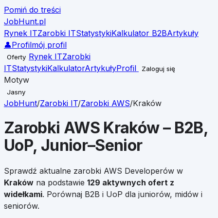
Pomiń do treści
JobHunt
.pl
Rynek IT
Zarobki IT
Statystyki
Kalkulator B2B
Artykuły
👤
Profil
mój profil
Rynek IT
Zarobki
Oferty
IT
Statystyki
Kalkulator
Artykuły
Profil
Zaloguj się
Motyw
Jasny
JobHunt
/
Zarobki IT
/
Zarobki
AWS
/
Kraków
Zarobki
AWS
Kraków
– B2B,
UoP, Junior–Senior
Sprawdź aktualne zarobki
AWS
Developerów w
Kraków
na podstawie
129
aktywnych ofert z
widełkami
. Porównaj B2B i UoP dla juniorów, midów i
seniorów.