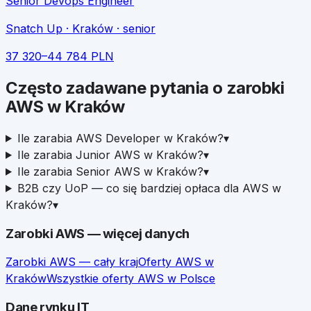
Senior Devops Engineer
Snatch Up
· Kraków
· senior
37 320
–
44 784
PLN
Często zadawane pytania o zarobki
AWS
w
Kraków
Ile zarabia AWS Developer w Kraków?
▾
Ile zarabia Junior AWS w Kraków?
▾
Ile zarabia Senior AWS w Kraków?
▾
B2B czy UoP — co się bardziej opłaca dla AWS w
Kraków?
▾
Zarobki
AWS
— więcej danych
Zarobki
AWS
— cały kraj
Oferty
AWS
w
Kraków
Wszystkie oferty
AWS
w Polsce
Dane rynku IT