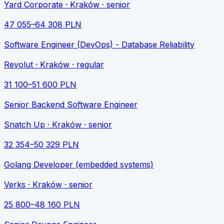
Yard Corporate
· Kraków
· senior
47 055
–
64 308
PLN
Software Engineer (DevOps) - Database Reliability
Revolut
· Kraków
· regular
31 100
–
51 600
PLN
Senior Backend Software Engineer
Snatch Up
· Kraków
· senior
32 354
–
50 329
PLN
Golang Developer (embedded systems)
Verks
· Kraków
· senior
25 800
–
48 160
PLN