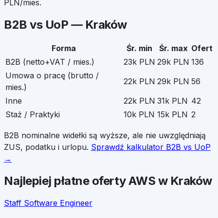
PLN/mies.
B2B vs UoP —
Kraków
Forma
Śr. min
Śr. max
Ofert
B2B (netto+VAT / mies.)
23k PLN
29k PLN
136
Umowa o pracę (brutto /
22k PLN
29k PLN
56
mies.)
Inne
22k PLN
31k PLN
42
Staż / Praktyki
10k PLN
15k PLN
2
B2B nominalne widełki są wyższe, ale nie uwzględniają
ZUS, podatku i urlopu.
Sprawdź kalkulator B2B vs UoP
→
Najlepiej płatne oferty
AWS
w
Kraków
Staff Software Engineer