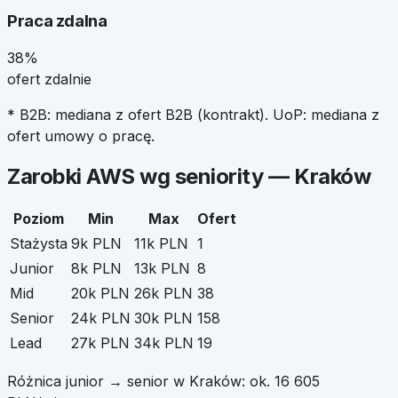
Praca zdalna
38%
ofert zdalnie
* B2B: mediana z ofert B2B (kontrakt). UoP: mediana z
ofert umowy o pracę.
Zarobki
AWS
wg seniority —
Kraków
Poziom
Min
Max
Ofert
Stażysta
9k PLN
11k PLN
1
Junior
8k PLN
13k PLN
8
Mid
20k PLN
26k PLN
38
Senior
24k PLN
30k PLN
158
Lead
27k PLN
34k PLN
19
Różnica junior → senior w
Kraków
: ok.
16 605