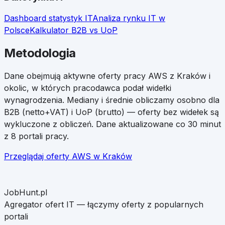
Dashboard statystyk IT
Analiza rynku IT w
Polsce
Kalkulator B2B vs UoP
Metodologia
Dane obejmują aktywne oferty pracy
AWS
z
Kraków
i
okolic, w których pracodawca podał widełki
wynagrodzenia. Mediany i średnie obliczamy osobno dla
B2B (netto+VAT) i UoP (brutto) — oferty bez widełek są
wykluczone z obliczeń. Dane aktualizowane co 30 minut
z 8 portali pracy.
Przeglądaj oferty
AWS
w
Kraków
JobHunt.pl
Agregator ofert IT — łączymy oferty z popularnych
portali