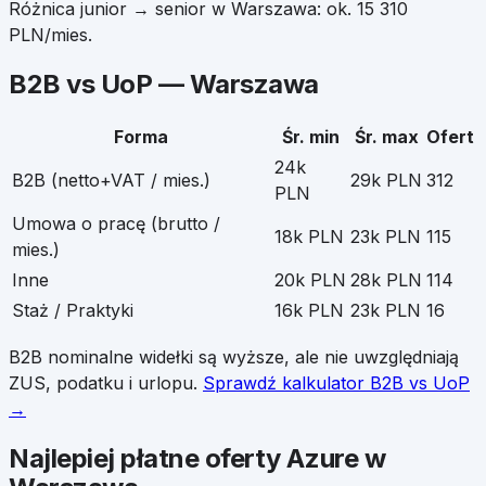
Różnica junior → senior w
Warszawa
: ok.
15 310
PLN/mies.
B2B vs UoP —
Warszawa
Forma
Śr. min
Śr. max
Ofert
24k
B2B (netto+VAT / mies.)
29k PLN
312
PLN
Umowa o pracę (brutto /
18k PLN
23k PLN
115
mies.)
Inne
20k PLN
28k PLN
114
Staż / Praktyki
16k PLN
23k PLN
16
B2B nominalne widełki są wyższe, ale nie uwzględniają
ZUS, podatku i urlopu.
Sprawdź kalkulator B2B vs UoP
→
Najlepiej płatne oferty
Azure
w