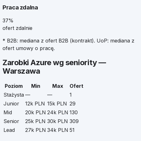
Praca zdalna
37%
ofert zdalnie
* B2B: mediana z ofert B2B (kontrakt). UoP: mediana z
ofert umowy o pracę.
Zarobki
Azure
wg seniority —
Warszawa
Poziom
Min
Max
Ofert
Stażysta
—
—
1
Junior
12k PLN
15k PLN
29
Mid
20k PLN
24k PLN
130
Senior
25k PLN
30k PLN
309
Lead
27k PLN
34k PLN
51