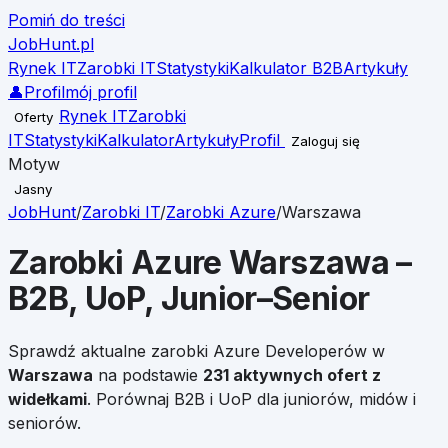
Pomiń do treści
JobHunt
.pl
Rynek IT
Zarobki IT
Statystyki
Kalkulator B2B
Artykuły
👤
Profil
mój profil
Rynek IT
Zarobki
Oferty
IT
Statystyki
Kalkulator
Artykuły
Profil
Zaloguj się
Motyw
Jasny
JobHunt
/
Zarobki IT
/
Zarobki
Azure
/
Warszawa
Zarobki
Azure
Warszawa
–
B2B, UoP, Junior–Senior
Sprawdź aktualne zarobki
Azure
Developerów w
Warszawa
na podstawie
231
aktywnych ofert z
widełkami
. Porównaj B2B i UoP dla juniorów, midów i
seniorów.