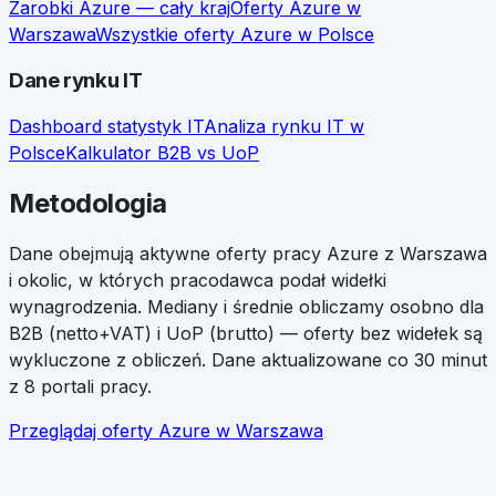
Zarobki
Azure
— cały kraj
Oferty
Azure
w
Warszawa
Wszystkie oferty
Azure
w Polsce
Dane rynku IT
Dashboard statystyk IT
Analiza rynku IT w
Polsce
Kalkulator B2B vs UoP
Metodologia
Dane obejmują aktywne oferty pracy
Azure
z
Warszawa
i okolic, w których pracodawca podał widełki
wynagrodzenia. Mediany i średnie obliczamy osobno dla
B2B (netto+VAT) i UoP (brutto) — oferty bez widełek są
wykluczone z obliczeń. Dane aktualizowane co 30 minut
z 8 portali pracy.
Przeglądaj oferty
Azure
w
Warszawa