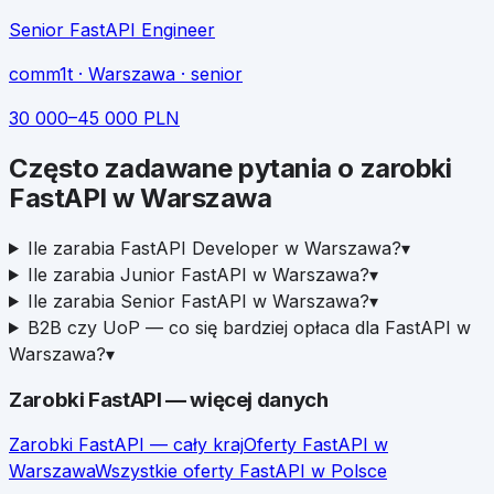
Senior FastAPI Engineer
comm1t
· Warszawa
· senior
30 000
–
45 000
PLN
Często zadawane pytania o zarobki
FastAPI
w
Warszawa
Ile zarabia FastAPI Developer w Warszawa?
▾
Ile zarabia Junior FastAPI w Warszawa?
▾
Ile zarabia Senior FastAPI w Warszawa?
▾
B2B czy UoP — co się bardziej opłaca dla FastAPI w
Warszawa?
▾
Zarobki
FastAPI
— więcej danych
Zarobki
FastAPI
— cały kraj
Oferty
FastAPI
w
Warszawa
Wszystkie oferty
FastAPI
w Polsce