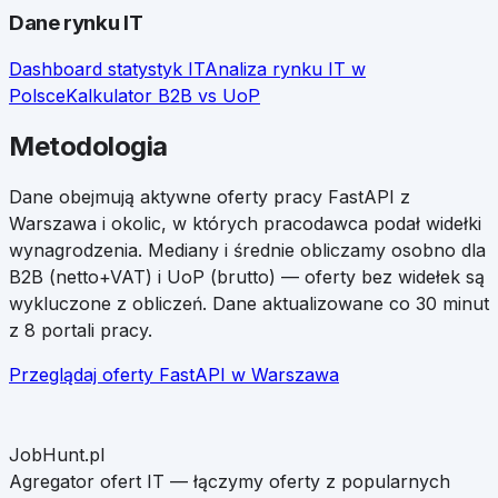
Dane rynku IT
Dashboard statystyk IT
Analiza rynku IT w
Polsce
Kalkulator B2B vs UoP
Metodologia
Dane obejmują aktywne oferty pracy
FastAPI
z
Warszawa
i okolic, w których pracodawca podał widełki
wynagrodzenia. Mediany i średnie obliczamy osobno dla
B2B (netto+VAT) i UoP (brutto) — oferty bez widełek są
wykluczone z obliczeń. Dane aktualizowane co 30 minut
z 8 portali pracy.
Przeglądaj oferty
FastAPI
w
Warszawa
JobHunt.pl
Agregator ofert IT — łączymy oferty z popularnych