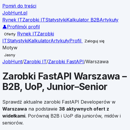
Pomiń do treści
JobHunt
.pl
Rynek IT
Zarobki IT
Statystyki
Kalkulator B2B
Artykuły
👤
Profil
mój profil
Rynek IT
Zarobki
Oferty
IT
Statystyki
Kalkulator
Artykuły
Profil
Zaloguj się
Motyw
Jasny
JobHunt
/
Zarobki IT
/
Zarobki
FastAPI
/
Warszawa
Zarobki
FastAPI
Warszawa
–
B2B, UoP, Junior–Senior
Sprawdź aktualne zarobki
FastAPI
Developerów w
Warszawa
na podstawie
38
aktywnych ofert z
widełkami
. Porównaj B2B i UoP dla juniorów, midów i
seniorów.