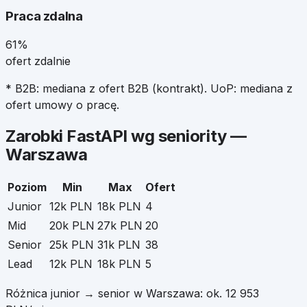
Praca zdalna
61%
ofert zdalnie
* B2B: mediana z ofert B2B (kontrakt). UoP: mediana z
ofert umowy o pracę.
Zarobki
FastAPI
wg seniority —
Warszawa
Poziom
Min
Max
Ofert
Junior
12k PLN
18k PLN
4
Mid
20k PLN
27k PLN
20
Senior
25k PLN
31k PLN
38
Lead
12k PLN
18k PLN
5
Różnica junior → senior w
Warszawa
: ok.
12 953