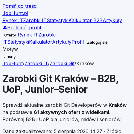
Pomiń do treści
JobHunt
.pl
Rynek IT
Zarobki IT
Statystyki
Kalkulator B2B
Artykuły
👤
Profil
mój profil
Rynek IT
Zarobki
Oferty
IT
Statystyki
Kalkulator
Artykuły
Profil
Zaloguj się
Motyw
Jasny
JobHunt
/
Zarobki IT
/
Zarobki
Git
/
Kraków
Zarobki
Git
Kraków
– B2B,
UoP, Junior–Senior
Sprawdź aktualne zarobki
Git
Developerów w
Kraków
na podstawie
61
aktywnych ofert z widełkami
.
Porównaj B2B i UoP dla juniorów, midów i seniorów.
Dane zaktualizowane:
5 sierpnia 2026 14:27
· Źródło: