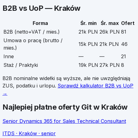
B2B vs UoP —
Kraków
Forma
Śr. min
Śr. max
Ofert
B2B (netto+VAT / mies.)
21k PLN
26k PLN
81
Umowa o pracę (brutto /
15k PLN
21k PLN
46
mies.)
Inne
—
—
21
Staż / Praktyki
19k PLN
27k PLN
8
B2B nominalne widełki są wyższe, ale nie uwzględniają
ZUS, podatku i urlopu.
Sprawdź kalkulator B2B vs UoP
→
Najlepiej płatne oferty
Git
w
Kraków
Senior Dynamics 365 for Sales Technical Consultant
ITDS
· Kraków
· senior