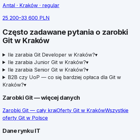
Antal
· Kraków
· regular
25 200
–
33 600
PLN
Często zadawane pytania o zarobki
Git
w
Kraków
Ile zarabia Git Developer w Kraków?
▾
Ile zarabia Junior Git w Kraków?
▾
Ile zarabia Senior Git w Kraków?
▾
B2B czy UoP — co się bardziej opłaca dla Git w
Kraków?
▾
Zarobki
Git
— więcej danych
Zarobki
Git
— cały kraj
Oferty
Git
w
Kraków
Wszystkie
oferty
Git
w Polsce
Dane rynku IT