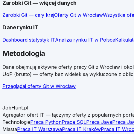
Zarobki
Git
— więcej danych
Zarobki
Git
— cały kraj
Oferty
Git
w
Wrocław
Wszystkie of
Dane rynku IT
Dashboard statystyk IT
Analiza rynku IT w Polsce
Kalkula
Metodologia
Dane obejmują aktywne oferty pracy
Git
z
Wrocław
i oko
UoP (brutto) — oferty bez widełek są wykluczone z oblic
Przeglądaj oferty
Git
w
Wrocław
JobHunt.pl
Agregator ofert IT — łączymy oferty z popularnych porta
Technologie
Praca Python
Praca SQL
Praca Java
Praca Ja
Miasta
Praca IT Warszawa
Praca IT Kraków
Praca IT Wro