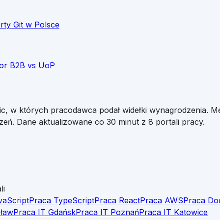
erty
Git
w Polsce
tor B2B vs UoP
lic, w których pracodawca podał widełki wynagrodzenia. Me
zeń. Dane aktualizowane co 30 minut z 8 portali pracy.
li
vaScript
Praca TypeScript
Praca React
Praca AWS
Praca Do
cław
Praca IT Gdańsk
Praca IT Poznań
Praca IT Katowice