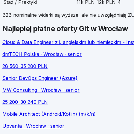
Staż / Praktyki
11k PLN
12k PLN
4
B2B nominalne widełki są wyższe, ale nie uwzględniają ZU
Najlepiej płatne oferty
Git
w
Wrocław
Cloud & Data Engineer z j. angielskim lub niemieckim - In
dmTECH Polska
· Wrocław
· senior
28 560
–
35 280
PLN
Senior DevOps Engineer (Azure)
MW Consulting
· Wrocław
· senior
25 200
–
30 240
PLN
Mobile Architect (Android/Kotlin) (m/k/n)
Upvanta
· Wrocław
· senior