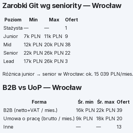
Zarobki
Git
wg seniority —
Wrocław
Poziom
Min
Max
Ofert
Stażysta
—
—
1
Junior
7k PLN
11k PLN
9
Mid
12k PLN
20k PLN
38
Senior
22k PLN
26k PLN
22
Lead
17k PLN
26k PLN
3
Różnica junior → senior w
Wrocław
: ok.
15 039
PLN/mies
B2B vs UoP —
Wrocław
Forma
Śr. min
Śr. max
Ofert
B2B (netto+VAT / mies.)
16k PLN
22k PLN
39
Umowa o pracę (brutto / mies.)
9k PLN
18k PLN
20
Inne
—
—
13