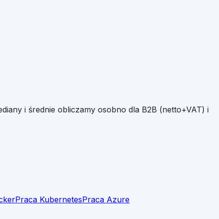
diany i średnie obliczamy osobno dla B2B (netto+VAT) i
cker
Praca Kubernetes
Praca Azure