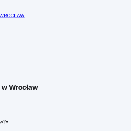
n | WROCŁAW
w
Wrocław
aw?
▾