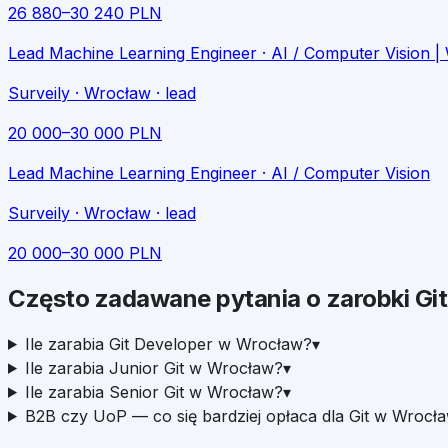
26 880
–
30 240
PLN
Lead Machine Learning Engineer · AI / Computer Visio
Surveily
· Wrocław
· lead
20 000
–
30 000
PLN
Lead Machine Learning Engineer · AI / Computer Vision
Surveily
· Wrocław
· lead
20 000
–
30 000
PLN
Często zadawane pytania o zarobki
Git
Ile zarabia Git Developer w Wrocław?
▾
Ile zarabia Junior Git w Wrocław?
▾
Ile zarabia Senior Git w Wrocław?
▾
B2B czy UoP — co się bardziej opłaca dla Git w Wrocł