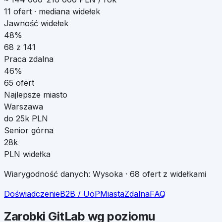
11
ofert · mediana widełek
Jawność widełek
48%
68
z
141
Praca zdalna
46
%
65
ofert
Najlepsze miasto
Warszawa
do 25k PLN
Senior górna
28k
PLN widełka
Wiarygodność danych:
Wysoka
·
68
ofert z widełkami
Doświadczenie
B2B / UoP
Miasta
Zdalna
FAQ
Zarobki
GitLab
wg poziomu