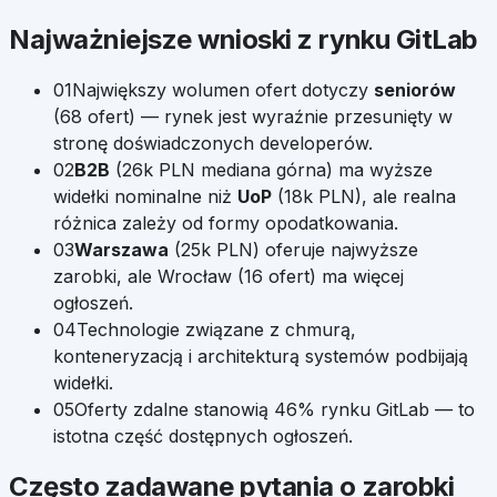
Najważniejsze wnioski z rynku
GitLab
01
Największy wolumen ofert dotyczy
seniorów
(
68
ofert) — rynek jest wyraźnie przesunięty w
stronę doświadczonych developerów.
02
B2B
(
26k
PLN mediana górna) ma wyższe
widełki nominalne niż
UoP
(
18k
PLN), ale realna
różnica zależy od formy opodatkowania.
03
Warszawa
(
25k
PLN) oferuje najwyższe
zarobki, ale
Wrocław
(
16
ofert) ma więcej
ogłoszeń.
04
Technologie związane z chmurą,
konteneryzacją i architekturą systemów podbijają
widełki.
05
Oferty zdalne stanowią
46
% rynku
GitLab
— to
istotna część dostępnych ogłoszeń.
Często zadawane pytania o zarobki