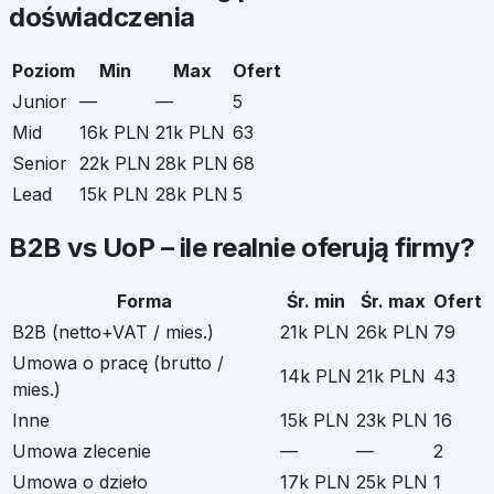
doświadczenia
Poziom
Min
Max
Ofert
Junior
—
—
5
Mid
16k PLN
21k PLN
63
Senior
22k PLN
28k PLN
68
Lead
15k PLN
28k PLN
5
B2B vs UoP – ile realnie oferują firmy?
Forma
Śr. min
Śr. max
Ofert
B2B (netto+VAT / mies.)
21k PLN
26k PLN
79
Umowa o pracę (brutto /
14k PLN
21k PLN
43
mies.)
Inne
15k PLN
23k PLN
16
Umowa zlecenie
—
—
2
Umowa o dzieło
17k PLN
25k PLN
1