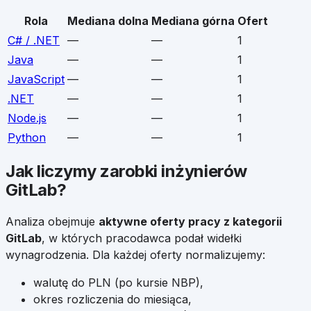
Rola
Mediana dolna
Mediana górna
Ofert
C# / .NET
—
—
1
Java
—
—
1
JavaScript
—
—
1
.NET
—
—
1
Node.js
—
—
1
Python
—
—
1
Jak liczymy zarobki
inżynierów
GitLab
?
Analiza obejmuje
aktywne oferty pracy z kategorii
GitLab
, w których pracodawca podał widełki
wynagrodzenia. Dla każdej oferty normalizujemy:
walutę do PLN (po kursie NBP),
okres rozliczenia do miesiąca,