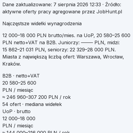
Dane zaktualizowane:
7 sierpnia 2026 12:33
· Źródło:
aktywne oferty pracy agregowane przez JobHunt.pl
Najczęstsze widełki wynagrodzenia
12 000
–
18 000
PLN brutto/mies. na UoP
,
20 580
–
25 600
PLN netto+VAT na B2B
.
Juniorzy:
—
–
—
PLN, midzi:
15 862
–
21 031
PLN, seniorzy:
22 329
–
28 000
PLN.
Miasta z największą liczbą ofert:
Warszawa, Wrocław,
Kraków
.
B2B · netto+VAT
20 580–25 600
PLN / miesiąc
≈
246 960
–
307 200
PLN / rok
54
ofert · mediana widełek
UoP · brutto
12 000–18 000
PLN / miesiąc
≈
144 000
–
216 000
PLN / rok