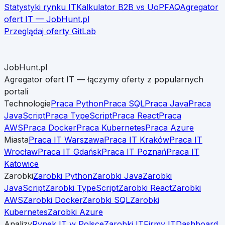
Statystyki rynku IT
Kalkulator B2B vs UoP
FAQ
Agregator
ofert IT — JobHunt.pl
Przeglądaj oferty
GitLab
JobHunt.pl
Agregator ofert IT — łączymy oferty z popularnych
portali
Technologie
Praca Python
Praca SQL
Praca Java
Praca
JavaScript
Praca TypeScript
Praca React
Praca
AWS
Praca Docker
Praca Kubernetes
Praca Azure
Miasta
Praca IT Warszawa
Praca IT Kraków
Praca IT
Wrocław
Praca IT Gdańsk
Praca IT Poznań
Praca IT
Katowice
Zarobki
Zarobki Python
Zarobki Java
Zarobki
JavaScript
Zarobki TypeScript
Zarobki React
Zarobki
AWS
Zarobki Docker
Zarobki SQL
Zarobki
Kubernetes
Zarobki Azure
Analizy
Rynek IT w Polsce
Zarobki IT
Firmy IT
Dashboard