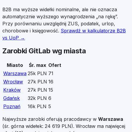
B2B ma wyższe widełki nominalne, ale nie oznacza
automatycznie wyższego wynagrodzenia „na rękę”.
Przy porównaniu uwzględnij ZUS, podatek, urlop,
chorobowe i księgowość.
Sprawdź w kalkulatorze B2B
vs UoP →
Zarobki
GitLab
wg miasta
Miasto
Śr. max
Ofert
Warszawa
25k PLN
71
Wrocław
27k PLN
16
Kraków
27k PLN
15
Gdańsk
32k PLN
6
Poznań
16k PLN
5
Najwyższe zarobki oferują pracodawcy w
Warszawa
(śr. górna widełek:
24 619
PLN).
Wrocław
ma najwięcej