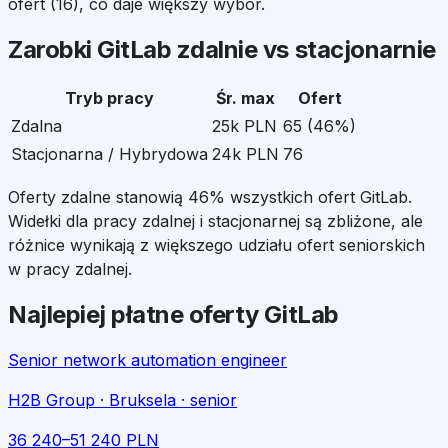
ofert (
16
), co daje większy wybór.
Zarobki
GitLab
zdalnie vs stacjonarnie
Tryb pracy
Śr. max
Ofert
Zdalna
25k PLN
65
(
46
%)
Stacjonarna / Hybrydowa
24k PLN
76
Oferty zdalne stanowią
46
% wszystkich ofert
GitLab
.
Widełki dla pracy zdalnej i stacjonarnej są zbliżone, ale
różnice wynikają z większego udziału ofert seniorskich
w pracy zdalnej.
Najlepiej płatne oferty
GitLab
Senior network automation engineer
H2B Group
· Bruksela
· senior
36 240
–
51 240
PLN