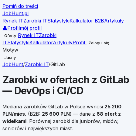
Pomiń do treści
JobHunt
.pl
Rynek IT
Zarobki IT
Statystyki
Kalkulator B2B
Artykuły
👤
Profil
mój profil
Rynek IT
Zarobki
Oferty
IT
Statystyki
Kalkulator
Artykuły
Profil
Zaloguj się
Motyw
Jasny
JobHunt
/
Zarobki IT
/
GitLab
Zarobki w ofertach z
GitLab
— DevOps i CI/CD
Mediana zarobków
GitLab
w Polsce wynosi
25 200
PLN/mies.
(B2B:
25 600
PLN
)
— dane z
68
ofert z
widełkami
.
Porównaj zarobki dla juniorów, midów,
seniorów i największych miast.