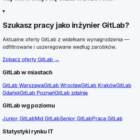
▾
Szukasz pracy jako
inżynier GitLab
?
Aktualne oferty
GitLab
z widełkami wynagrodzenia —
odfiltrowane i uszeregowane według zarobków.
Zobacz oferty
GitLab
→
GitLab
w miastach
GitLab
Warszawa
GitLab
Wrocław
GitLab
Kraków
GitLab
Gdańsk
GitLab
Poznań
GitLab
zdalnie
GitLab
wg poziomu
Junior
GitLab
Mid
GitLab
Senior
GitLab
Praca
GitLab
Statystyki rynku IT