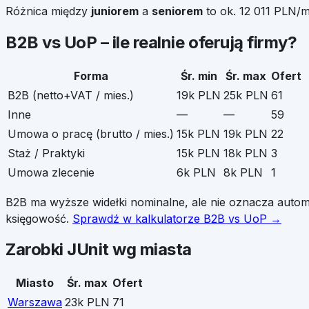
Różnica między
juniorem
a
seniorem
to ok.
12 011
PLN/mi
B2B vs UoP – ile realnie oferują firmy?
Forma
Śr. min
Śr. max
Ofert
B2B (netto+VAT / mies.)
19k PLN
25k PLN
61
Inne
—
—
59
Umowa o pracę (brutto / mies.)
15k PLN
19k PLN
22
Staż / Praktyki
15k PLN
18k PLN
3
Umowa zlecenie
6k PLN
8k PLN
1
B2B ma wyższe widełki nominalne, ale nie oznacza auto
księgowość.
Sprawdź w kalkulatorze B2B vs UoP →
Zarobki
JUnit
wg miasta
Miasto
Śr. max
Ofert
Warszawa
23k PLN
71