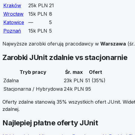
Kraków
25k PLN
21
Wrocław
15k PLN
8
Katowice
—
5
Poznań
15k PLN
5
Najwyższe zarobki oferują pracodawcy w
Warszawa
(śr
Zarobki
JUnit
zdalnie vs stacjonarnie
Tryb pracy
Śr. max
Ofert
Zdalna
23k PLN
51
(
35
%)
Stacjonarna / Hybrydowa
24k PLN
95
Oferty zdalne stanowią
35
% wszystkich ofert
JUnit
. Wide
zdalnej.
Najlepiej płatne oferty
JUnit