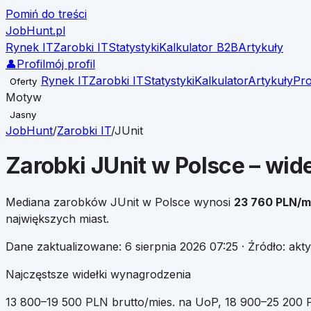
Pomiń do treści
JobHunt
.pl
Rynek IT
Zarobki IT
Statystyki
Kalkulator B2B
Artykuły
👤
Profil
mój profil
Rynek IT
Zarobki IT
Statystyki
Kalkulator
Artykuły
Pro
Oferty
Motyw
Jasny
JobHunt
/
Zarobki IT
/
JUnit
Zarobki
JUnit
w Polsce – wide
Mediana zarobków
JUnit
w Polsce wynosi
23 760
PLN/m
największych miast.
Dane zaktualizowane:
6 sierpnia 2026 07:25
· Źródło: ak
Najczęstsze widełki wynagrodzenia
13 800
–
19 500
PLN brutto/mies. na UoP
,
18 900
–
25 200
P