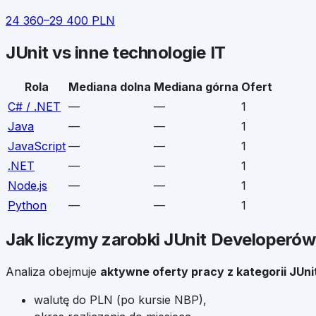
24 360
–
29 400
PLN
JUnit
vs inne technologie IT
Rola
Mediana dolna
Mediana górna
Ofert
C# / .NET
—
—
1
Java
—
—
1
JavaScript
—
—
1
.NET
—
—
1
Node.js
—
—
1
Python
—
—
1
Jak liczymy zarobki
JUnit Developerów
Analiza obejmuje
aktywne oferty pracy z kategorii
JUni
walutę do PLN (po kursie NBP),