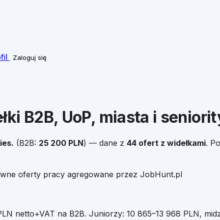
fil
Zaloguj się
łki B2B, UoP, miasta i seniorit
ies.
(B2B:
25 200
PLN
)
— dane z
44
ofert z widełkami
.
Po
tywne oferty pracy agregowane przez JobHunt.pl
LN netto+VAT na B2B
.
Juniorzy:
10 865
–
13 968
PLN, midz