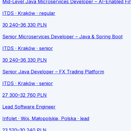
Mid-Level Java Microservices Developer – AI-Enabled Fin
ITDS
· Kraków
· regular
30 240
–
36 330
PLN
Senior Microservices Developer – Java & Spring Boot
ITDS
· Kraków
· senior
30 240
–
36 330
PLN
Senior Java Developer – FX Trading Platform
ITDS
· Kraków
· senior
27 300
–
32 760
PLN
Lead Software Engineer
Infolet
· Woj. Małopolskie, Polska
· lead
23 520
–
30 240
PLN