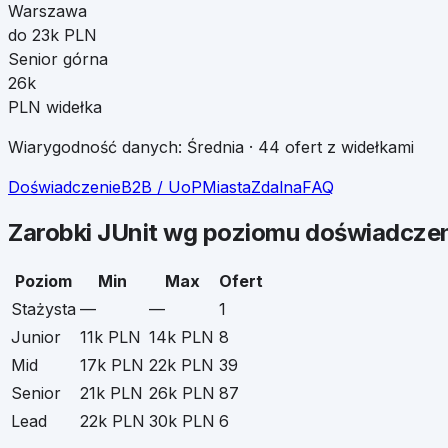
Warszawa
do 23k PLN
Senior górna
26k
PLN widełka
Wiarygodność danych:
Średnia
·
44
ofert z widełkami
Doświadczenie
B2B / UoP
Miasta
Zdalna
FAQ
Zarobki
JUnit
wg poziomu doświadczen
Poziom
Min
Max
Ofert
Stażysta
—
—
1
Junior
11k PLN
14k PLN
8
Mid
17k PLN
22k PLN
39
Senior
21k PLN
26k PLN
87
Lead
22k PLN
30k PLN
6