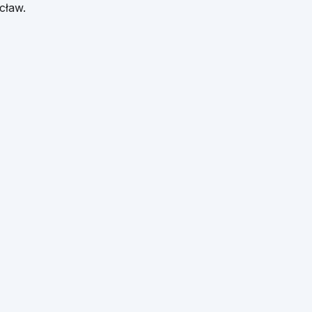
cław
.