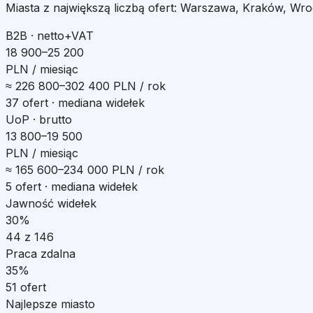
Miasta z największą liczbą ofert:
Warszawa, Kraków, Wro
B2B · netto+VAT
18 900–25 200
PLN / miesiąc
≈
226 800
–
302 400
PLN / rok
37
ofert · mediana widełek
UoP · brutto
13 800–19 500
PLN / miesiąc
≈
165 600
–
234 000
PLN / rok
5
ofert · mediana widełek
Jawność widełek
30%
44
z
146
Praca zdalna
35
%
51
ofert
Najlepsze miasto