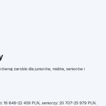
y
równaj zarobki dla juniorów, midów, seniorów i
i:
16 848
–
22 459
PLN, seniorzy:
20 707
–
25 979
PLN.