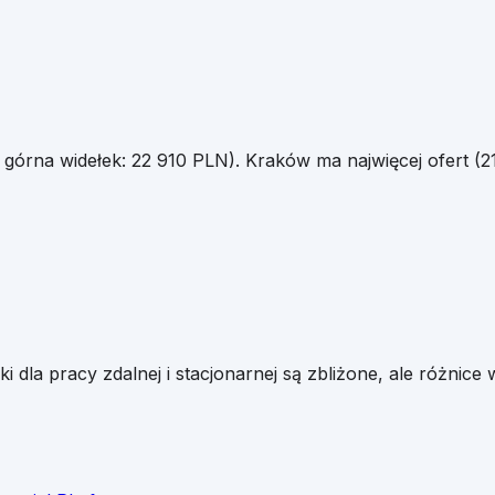
. górna widełek:
22 910
PLN).
Kraków
ma najwięcej ofert (
2
łki dla pracy zdalnej i stacjonarnej są zbliżone, ale różnic