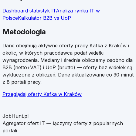
Dashboard statystyk IT
Analiza rynku IT w
Polsce
Kalkulator B2B vs UoP
Metodologia
Dane obejmują aktywne oferty pracy
Kafka
z
Kraków
i
okolic, w których pracodawca podał widełki
wynagrodzenia. Mediany i średnie obliczamy osobno dla
B2B (netto+VAT) i UoP (brutto) — oferty bez widełek są
wykluczone z obliczeń. Dane aktualizowane co 30 minut
z 8 portali pracy.
Przeglądaj oferty
Kafka
w
Kraków
JobHunt.pl
Agregator ofert IT — łączymy oferty z popularnych
portali