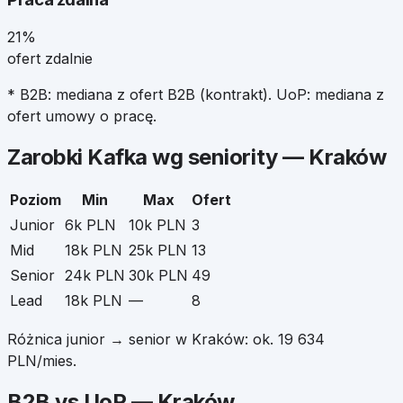
21%
ofert zdalnie
* B2B: mediana z ofert B2B (kontrakt). UoP: mediana z
ofert umowy o pracę.
Zarobki
Kafka
wg seniority —
Kraków
Poziom
Min
Max
Ofert
Junior
6k PLN
10k PLN
3
Mid
18k PLN
25k PLN
13
Senior
24k PLN
30k PLN
49
Lead
18k PLN
—
8
Różnica junior → senior w
Kraków
: ok.
19 634
PLN/mies.
B2B vs UoP —
Kraków