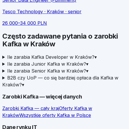
Senior Data Engineer (Fulfillment)
Tesco Technology
· Kraków
· senior
26 000
–
34 000
PLN
Często zadawane pytania o zarobki
Kafka
w
Kraków
Ile zarabia Kafka Developer w Kraków?
▾
Ile zarabia Junior Kafka w Kraków?
▾
Ile zarabia Senior Kafka w Kraków?
▾
B2B czy UoP — co się bardziej opłaca dla Kafka w
Kraków?
▾
Zarobki
Kafka
— więcej danych
Zarobki
Kafka
— cały kraj
Oferty
Kafka
w
Kraków
Wszystkie oferty
Kafka
w Polsce
Dane rynku IT