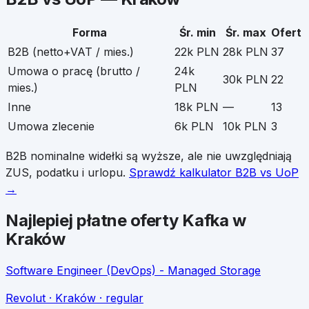
Forma
Śr. min
Śr. max
Ofert
B2B (netto+VAT / mies.)
22k PLN
28k PLN
37
Umowa o pracę (brutto /
24k
30k PLN
22
mies.)
PLN
Inne
18k PLN
—
13
Umowa zlecenie
6k PLN
10k PLN
3
B2B nominalne widełki są wyższe, ale nie uwzględniają
ZUS, podatku i urlopu.
Sprawdź kalkulator B2B vs UoP
→
Najlepiej płatne oferty
Kafka
w
Kraków
Software Engineer (DevOps) - Managed Storage
Revolut
· Kraków
· regular