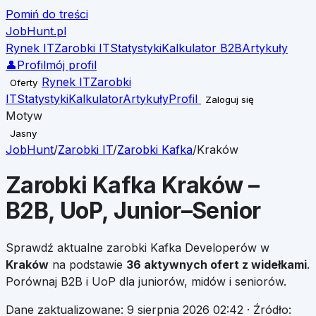
Pomiń do treści
JobHunt
.pl
Rynek IT
Zarobki IT
Statystyki
Kalkulator B2B
Artykuły
👤
Profil
mój profil
Rynek IT
Zarobki
Oferty
IT
Statystyki
Kalkulator
Artykuły
Profil
Zaloguj się
Motyw
Jasny
JobHunt
/
Zarobki IT
/
Zarobki
Kafka
/
Kraków
Zarobki
Kafka
Kraków
–
B2B, UoP, Junior–Senior
Sprawdź aktualne zarobki
Kafka
Developerów w
Kraków
na podstawie
36
aktywnych ofert z widełkami
.
Porównaj B2B i UoP dla juniorów, midów i seniorów.
Dane zaktualizowane:
9 sierpnia 2026 02:42
· Źródło: