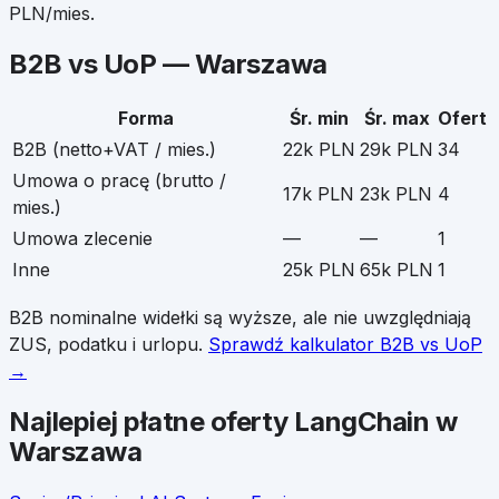
PLN/mies.
B2B vs UoP —
Warszawa
Forma
Śr. min
Śr. max
Ofert
B2B (netto+VAT / mies.)
22k PLN
29k PLN
34
Umowa o pracę (brutto /
17k PLN
23k PLN
4
mies.)
Umowa zlecenie
—
—
1
Inne
25k PLN
65k PLN
1
B2B nominalne widełki są wyższe, ale nie uwzględniają
ZUS, podatku i urlopu.
Sprawdź kalkulator B2B vs UoP
→
Najlepiej płatne oferty
LangChain
w
Warszawa