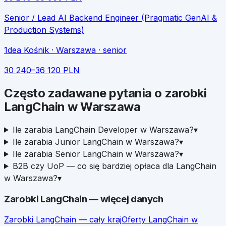
Senior / Lead AI Backend Engineer (Pragmatic GenAI &
Production Systems)
1dea Kośnik
· Warszawa
· senior
30 240
–
36 120
PLN
Często zadawane pytania o zarobki
LangChain
w
Warszawa
Ile zarabia LangChain Developer w Warszawa?
▾
Ile zarabia Junior LangChain w Warszawa?
▾
Ile zarabia Senior LangChain w Warszawa?
▾
B2B czy UoP — co się bardziej opłaca dla LangChain
w Warszawa?
▾
Zarobki
LangChain
— więcej danych
Zarobki
LangChain
— cały kraj
Oferty
LangChain
w