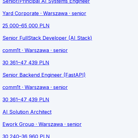
Senior/Principal AI Systems Engineer
Yard Corporate
· Warszawa
· senior
25 000
–
65 000
PLN
Senior FullStack Developer (AI Stack)
comm1t
· Warszawa
· senior
30 361
–
47 439
PLN
Senior Backend Engineer (FastAPI)
comm1t
· Warszawa
· senior
30 361
–
47 439
PLN
AI Solution Architect
Ework Group
· Warszawa
· senior
30 240
–
36 960
PLN