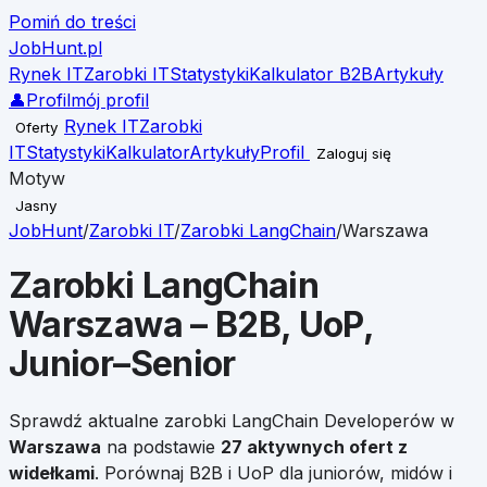
Pomiń do treści
JobHunt
.pl
Rynek IT
Zarobki IT
Statystyki
Kalkulator B2B
Artykuły
👤
Profil
mój profil
Rynek IT
Zarobki
Oferty
IT
Statystyki
Kalkulator
Artykuły
Profil
Zaloguj się
Motyw
Jasny
JobHunt
/
Zarobki IT
/
Zarobki
LangChain
/
Warszawa
Zarobki
LangChain
Warszawa
– B2B, UoP,
Junior–Senior
Sprawdź aktualne zarobki
LangChain
Developerów w
Warszawa
na podstawie
27
aktywnych ofert z
widełkami
. Porównaj B2B i UoP dla juniorów, midów i