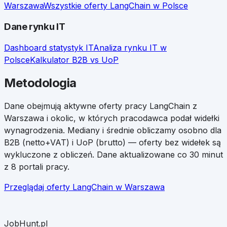
Warszawa
Wszystkie oferty
LangChain
w Polsce
Dane rynku IT
Dashboard statystyk IT
Analiza rynku IT w
Polsce
Kalkulator B2B vs UoP
Metodologia
Dane obejmują aktywne oferty pracy
LangChain
z
Warszawa
i okolic, w których pracodawca podał widełki
wynagrodzenia. Mediany i średnie obliczamy osobno dla
B2B (netto+VAT) i UoP (brutto) — oferty bez widełek są
wykluczone z obliczeń. Dane aktualizowane co 30 minut
z 8 portali pracy.
Przeglądaj oferty
LangChain
w
Warszawa
JobHunt.pl