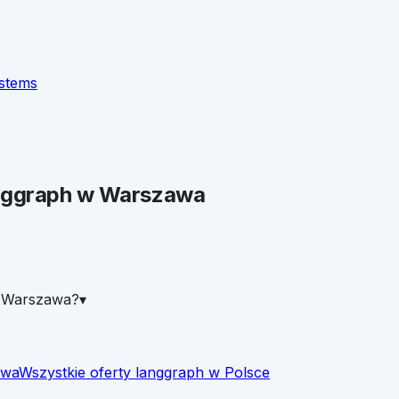
ystems
nggraph
w
Warszawa
w Warszawa?
▾
awa
Wszystkie oferty
langgraph
w Polsce