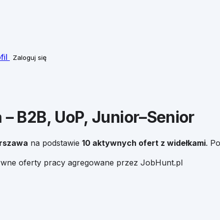
fil
Zaloguj się
a
– B2B, UoP, Junior–Senior
rszawa
na podstawie
10
aktywnych ofert z widełkami
. P
tywne oferty pracy agregowane przez JobHunt.pl