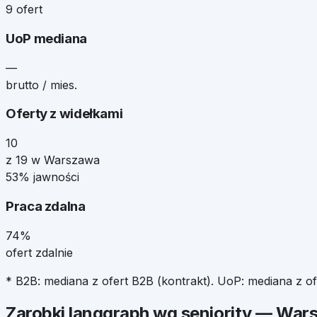
9 ofert
UoP mediana
—
brutto / mies.
Oferty z widełkami
10
z 19 w Warszawa
53% jawności
Praca zdalna
74%
ofert zdalnie
* B2B: mediana z ofert B2B (kontrakt). UoP: mediana z o
Zarobki
langgraph
wg seniority —
War