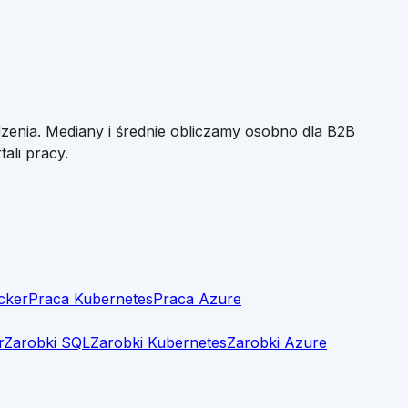
zenia. Mediany i średnie obliczamy osobno dla B2B
ali pracy.
cker
Praca Kubernetes
Praca Azure
r
Zarobki SQL
Zarobki Kubernetes
Zarobki Azure