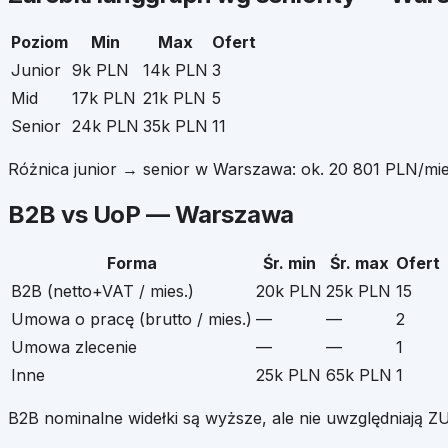
Poziom
Min
Max
Ofert
Junior
9k PLN
14k PLN
3
Mid
17k PLN
21k PLN
5
Senior
24k PLN
35k PLN
11
Różnica junior → senior w
Warszawa
: ok.
20 801
PLN/mie
B2B vs UoP —
Warszawa
Forma
Śr. min
Śr. max
Ofert
B2B (netto+VAT / mies.)
20k PLN
25k PLN
15
Umowa o pracę (brutto / mies.)
—
—
2
Umowa zlecenie
—
—
1
Inne
25k PLN
65k PLN
1
B2B nominalne widełki są wyższe, ale nie uwzględniają ZU