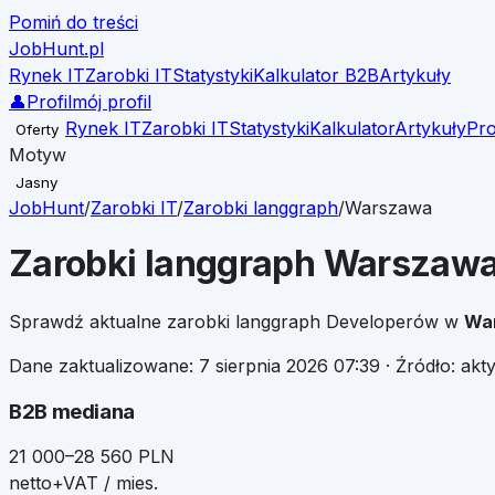
Pomiń do treści
JobHunt
.pl
Rynek IT
Zarobki IT
Statystyki
Kalkulator B2B
Artykuły
👤
Profil
mój profil
Rynek IT
Zarobki IT
Statystyki
Kalkulator
Artykuły
Pro
Oferty
Motyw
Jasny
JobHunt
/
Zarobki IT
/
Zarobki
langgraph
/
Warszawa
Zarobki
langgraph
Warszaw
Sprawdź aktualne zarobki
langgraph
Developerów w
Wa
Dane zaktualizowane:
7 sierpnia 2026 07:39
· Źródło: ak
B2B mediana
21 000–28 560 PLN
netto+VAT / mies.