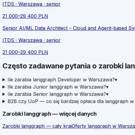
ITDS
· Warszawa
· senior
21 000
–
29 400
PLN
Senior AI/ML Data Architect – Cloud and Agent-based S
ITDS
· Warszawa
· senior
21 000
–
29 400
PLN
Często zadawane pytania o zarobki
la
Ile zarabia langgraph Developer w Warszawa?
▾
Ile zarabia Junior langgraph w Warszawa?
▾
Ile zarabia Senior langgraph w Warszawa?
▾
B2B czy UoP — co się bardziej opłaca dla langgraph 
Zarobki
langgraph
— więcej danych
Zarobki
langgraph
— cały kraj
Oferty
langgraph
w
Warsz