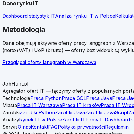
Dane rynku IT
Dashboard statystyk IT
Analiza rynku IT w Polsce
Kalkula
Metodologia
Dane obejmują aktywne oferty pracy
langgraph
z
Warsz
(netto+VAT) i UoP (brutto) — oferty bez widełek są wyklu
Przeglądaj oferty
langgraph
w
Warszawa
JobHunt.pl
Agregator ofert IT — łączymy oferty z popularnych porta
Technologie
Praca Python
Praca SQL
Praca Java
Praca Ja
Miasta
Praca IT Warszawa
Praca IT Kraków
Praca IT Wro
Zarobki
Zarobki Python
Zarobki Java
Zarobki JavaScript
Za
Analizy
Rynek IT w Polsce
Zarobki IT
Firmy IT
Dashboard s
Serwis
O nas
Kontakt
FAQ
Polityka prywatności
Regulamin
©
2026
JobHunt.pl — Wszystkie prawa zastrzeżone.