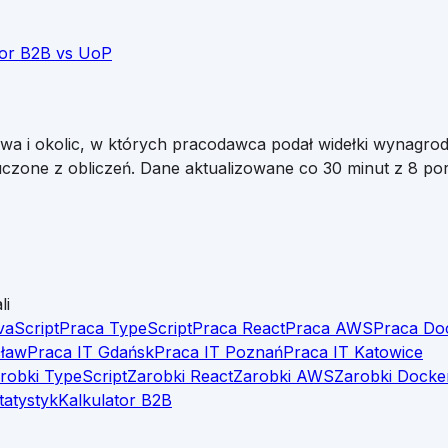
tor B2B vs UoP
awa
i okolic, w których pracodawca podał widełki wynagrod
czone z obliczeń. Dane aktualizowane co 30 minut z 8 port
li
vaScript
Praca TypeScript
Praca React
Praca AWS
Praca Do
cław
Praca IT Gdańsk
Praca IT Poznań
Praca IT Katowice
robki TypeScript
Zarobki React
Zarobki AWS
Zarobki Docke
tatystyk
Kalkulator B2B