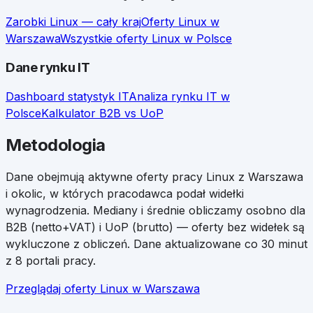
Zarobki
Linux
— cały kraj
Oferty
Linux
w
Warszawa
Wszystkie oferty
Linux
w Polsce
Dane rynku IT
Dashboard statystyk IT
Analiza rynku IT w
Polsce
Kalkulator B2B vs UoP
Metodologia
Dane obejmują aktywne oferty pracy
Linux
z
Warszawa
i okolic, w których pracodawca podał widełki
wynagrodzenia. Mediany i średnie obliczamy osobno dla
B2B (netto+VAT) i UoP (brutto) — oferty bez widełek są
wykluczone z obliczeń. Dane aktualizowane co 30 minut
z 8 portali pracy.
Przeglądaj oferty
Linux
w
Warszawa