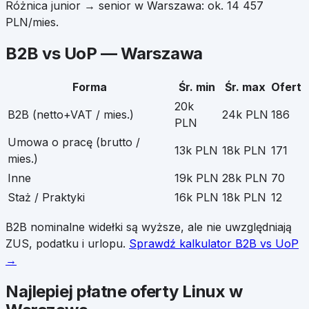
Różnica junior → senior w
Warszawa
: ok.
14 457
PLN/mies.
B2B vs UoP —
Warszawa
Forma
Śr. min
Śr. max
Ofert
20k
B2B (netto+VAT / mies.)
24k PLN
186
PLN
Umowa o pracę (brutto /
13k PLN
18k PLN
171
mies.)
Inne
19k PLN
28k PLN
70
Staż / Praktyki
16k PLN
18k PLN
12
B2B nominalne widełki są wyższe, ale nie uwzględniają
ZUS, podatku i urlopu.
Sprawdź kalkulator B2B vs UoP
→
Najlepiej płatne oferty
Linux
w