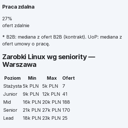
Praca zdalna
27%
ofert zdalnie
* B2B: mediana z ofert B2B (kontrakt). UoP: mediana z
ofert umowy o pracę.
Zarobki
Linux
wg seniority —
Warszawa
Poziom
Min
Max
Ofert
Stażysta
5k PLN
5k PLN
7
Junior
9k PLN
12k PLN
41
Mid
16k PLN
20k PLN
188
Senior
21k PLN
27k PLN
170
Lead
18k PLN
23k PLN
25