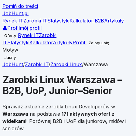
Pomiń do treści
JobHunt
.pl
Rynek IT
Zarobki IT
Statystyki
Kalkulator B2B
Artykuły
👤
Profil
mój profil
Rynek IT
Zarobki
Oferty
IT
Statystyki
Kalkulator
Artykuły
Profil
Zaloguj się
Motyw
Jasny
JobHunt
/
Zarobki IT
/
Zarobki
Linux
/
Warszawa
Zarobki
Linux
Warszawa
–
B2B, UoP, Junior–Senior
Sprawdź aktualne zarobki
Linux
Developerów w
Warszawa
na podstawie
171
aktywnych ofert z
widełkami
. Porównaj B2B i UoP dla juniorów, midów i
seniorów.