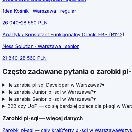
1dea Kośnik
· Warszawa
· regular
26 040
–
28 560
PLN
Analityk / Konsultant Funkcjonalny Oracle EBS (R12.2)
Ness Solution
· Warszawa
· senior
21 840
–
28 560
PLN
Często zadawane pytania o zarobki
pl-
Ile zarabia pl-sql Developer w Warszawa?
▾
Ile zarabia Junior pl-sql w Warszawa?
▾
Ile zarabia Senior pl-sql w Warszawa?
▾
B2B czy UoP — co się bardziej opłaca dla pl-sql w Wa
Zarobki
pl-sql
— więcej danych
Zarobki
pl-sql
— cały kraj
Oferty
pl-sql
w
Warszawa
Wszys