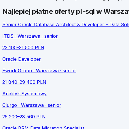
Najlepiej płatne oferty
pl-sql
w
Warsz
Senior Oracle Database Architect & Developer – Data Sol
ITDS
· Warszawa
· senior
23 100
–
31 500
PLN
Oracle Developer
Ework Group
· Warszawa
· senior
21 840
–
29 400
PLN
Analityk Systemowy
Clurgo
· Warszawa
· senior
25 200
–
28 560
PLN
Oracle BRM Data Migration Specialist