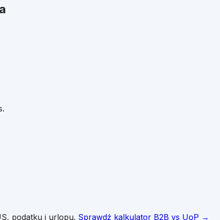
a
.
S, podatku i urlopu.
Sprawdź kalkulator B2B vs UoP →