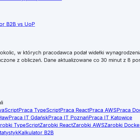
tor B2B vs UoP
 okolic, w których pracodawca podał widełki wynagrodzeni
czone z obliczeń. Dane aktualizowane co 30 minut z 8 port
li
vaScript
Praca TypeScript
Praca React
Praca AWS
Praca Do
cław
Praca IT Gdańsk
Praca IT Poznań
Praca IT Katowice
robki TypeScript
Zarobki React
Zarobki AWS
Zarobki Docke
tatystyk
Kalkulator B2B