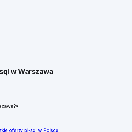
sql
w
Warszawa
rszawa?
▾
tkie oferty
pl-sql
w Polsce