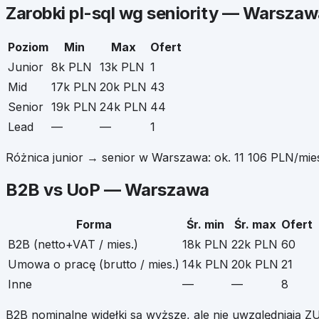
Zarobki
pl-sql
wg seniority —
Warszaw
Poziom
Min
Max
Ofert
Junior
8k PLN
13k PLN
1
Mid
17k PLN
20k PLN
43
Senior
19k PLN
24k PLN
44
Lead
—
—
1
Różnica junior → senior w
Warszawa
: ok.
11 106
PLN/mies
B2B vs UoP —
Warszawa
Forma
Śr. min
Śr. max
Ofert
B2B (netto+VAT / mies.)
18k PLN
22k PLN
60
Umowa o pracę (brutto / mies.)
14k PLN
20k PLN
21
Inne
—
—
8
B2B nominalne widełki są wyższe, ale nie uwzględniają ZU