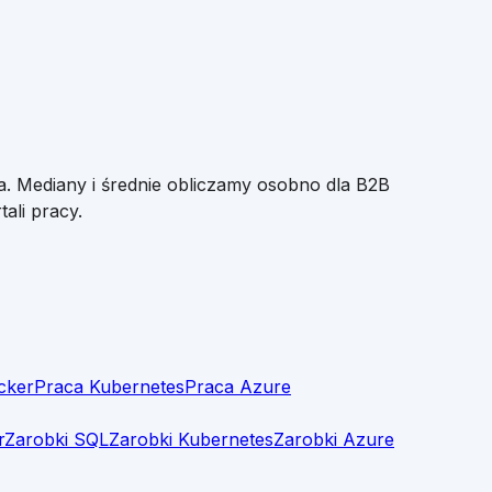
a. Mediany i średnie obliczamy osobno dla B2B
ali pracy.
cker
Praca Kubernetes
Praca Azure
r
Zarobki SQL
Zarobki Kubernetes
Zarobki Azure