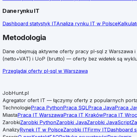
Dane rynku IT
Dashboard statystyk IT
Analiza rynku IT w Polsce
Kalkula
Metodologia
Dane obejmują aktywne oferty pracy
pl-sql
z
Warszawa
i
(netto+VAT) i UoP (brutto) — oferty bez widełek są wyklu
Przeglądaj oferty
pl-sql
w
Warszawa
JobHunt.pl
Agregator ofert IT — łączymy oferty z popularnych porta
Technologie
Praca Python
Praca SQL
Praca Java
Praca Ja
Miasta
Praca IT Warszawa
Praca IT Kraków
Praca IT Wro
Zarobki
Zarobki Python
Zarobki Java
Zarobki JavaScript
Za
Analizy
Rynek IT w Polsce
Zarobki IT
Firmy IT
Dashboard s
Serwis
O nas
Kontakt
FAQ
Polityka prywatności
Regulamin