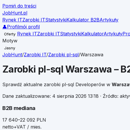
Pomiń do treści
JobHunt
.pl
Rynek IT
Zarobki IT
Statystyki
Kalkulator B2B
Artykuły
👤
Profil
mój profil
Rynek IT
Zarobki IT
Statystyki
Kalkulator
Artykuły
Pro
Oferty
Motyw
Jasny
JobHunt
/
Zarobki IT
/
Zarobki
pl-sql
/
Warszawa
Zarobki
pl-sql
Warszawa
– B2
Sprawdź aktualne zarobki
pl-sql
Developerów w
Warsz
Dane zaktualizowane:
4 sierpnia 2026 13:18
· Źródło: akt
B2B mediana
17 640–22 092 PLN
netto+VAT / mies.