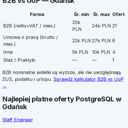
B2B vs UoP —
Gdańsk
Forma
Śr. min
Śr. max
Ofert
20k
B2B (netto+VAT / mies.)
24k PLN
21
PLN
Umowa o pracę (brutto /
22k PLN
27k PLN
6
mies.)
Inne
5k PLN
10k PLN
4
Staż / Praktyki
—
—
1
B2B nominalne widełki są wyższe, ale nie uwzględniają
ZUS, podatku i urlopu.
Sprawdź kalkulator B2B vs UoP
→
Najlepiej płatne oferty
PostgreSQL
w
Gdańsk
Staff Engineer