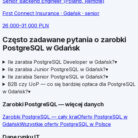
Senior Backend Engineer (Poland, Remote)
First Connect Insurance
· Gdańsk
· senior
26 000
–
31 000
PLN
Często zadawane pytania o zarobki
PostgreSQL
w
Gdańsk
Ile zarabia PostgreSQL Developer w Gdańsk?
▾
Ile zarabia Junior PostgreSQL w Gdańsk?
▾
Ile zarabia Senior PostgreSQL w Gdańsk?
▾
B2B czy UoP — co się bardziej opłaca dla PostgreSQL
w Gdańsk?
▾
Zarobki
PostgreSQL
— więcej danych
Zarobki
PostgreSQL
— cały kraj
Oferty
PostgreSQL
w
Gdańsk
Wszystkie oferty
PostgreSQL
w Polsce
Dane rynku IT