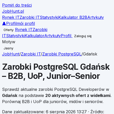
Pomiń do treści
JobHunt
.pl
Rynek IT
Zarobki IT
Statystyki
Kalkulator B2B
Artykuły
👤
Profil
mój profil
Rynek IT
Zarobki
Oferty
IT
Statystyki
Kalkulator
Artykuły
Profil
Zaloguj się
Motyw
Jasny
JobHunt
/
Zarobki IT
/
Zarobki
PostgreSQL
/
Gdańsk
Zarobki
PostgreSQL
Gdańsk
– B2B, UoP, Junior–Senior
Sprawdź aktualne zarobki
PostgreSQL
Developerów w
Gdańsk
na podstawie
20
aktywnych ofert z widełkami
.
Porównaj B2B i UoP dla juniorów, midów i seniorów.
Dane zaktualizowane:
6 sierpnia 2026 13:27
· Źródło: