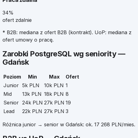
34%
ofert zdalnie
* B2B: mediana z ofert B2B (kontrakt). UoP: mediana z
ofert umowy o pracę.
Zarobki
PostgreSQL
wg seniority —
Gdańsk
Poziom
Min
Max
Ofert
Junior
5k PLN
10k PLN
1
Mid
13k PLN
18k PLN
8
Senior
24k PLN
27k PLN
19
Lead
22k PLN
27k PLN
3
Różnica junior → senior w
Gdańsk
: ok.
17 268
PLN/mies.