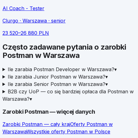
AI Coach - Tester
Clurgo
· Warszawa
· senior
23 520
–
26 880
PLN
Często zadawane pytania o zarobki
Postman
w
Warszawa
Ile zarabia Postman Developer w Warszawa?
▾
Ile zarabia Junior Postman w Warszawa?
▾
Ile zarabia Senior Postman w Warszawa?
▾
B2B czy UoP — co się bardziej opłaca dla Postman w
Warszawa?
▾
Zarobki
Postman
— więcej danych
Zarobki
Postman
— cały kraj
Oferty
Postman
w
Warszawa
Wszystkie oferty
Postman
w Polsce