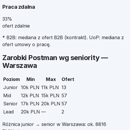
Praca zdalna
33%
ofert zdalnie
* B2B: mediana z ofert B2B (kontrakt). UoP: mediana z
ofert umowy o pracę.
Zarobki
Postman
wg seniority —
Warszawa
Poziom
Min
Max
Ofert
Junior
10k PLN
11k PLN
13
Mid
12k PLN
15k PLN
57
Senior
17k PLN
20k PLN
57
Lead
20k PLN
—
2
Różnica junior → senior w
Warszawa
: ok.
8816