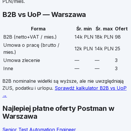
PLN/mies.
B2B vs UoP —
Warszawa
Forma
Śr. min
Śr. max
Ofert
B2B (netto+VAT / mies.)
14k PLN
18k PLN
98
Umowa o pracę (brutto /
12k PLN
14k PLN
25
mies.)
Umowa zlecenie
—
—
3
Inne
—
—
3
B2B nominalne widełki są wyższe, ale nie uwzględniają
ZUS, podatku i urlopu.
Sprawdź kalkulator B2B vs UoP
→
Najlepiej płatne oferty
Postman
w
Warszawa
Senior Test Automation Engineer