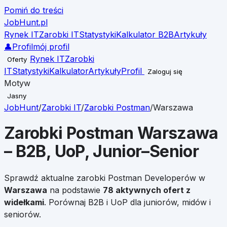
Pomiń do treści
JobHunt
.pl
Rynek IT
Zarobki IT
Statystyki
Kalkulator B2B
Artykuły
👤
Profil
mój profil
Rynek IT
Zarobki
Oferty
IT
Statystyki
Kalkulator
Artykuły
Profil
Zaloguj się
Motyw
Jasny
JobHunt
/
Zarobki IT
/
Zarobki
Postman
/
Warszawa
Zarobki
Postman
Warszawa
– B2B, UoP, Junior–Senior
Sprawdź aktualne zarobki
Postman
Developerów w
Warszawa
na podstawie
78
aktywnych ofert z
widełkami
. Porównaj B2B i UoP dla juniorów, midów i
seniorów.