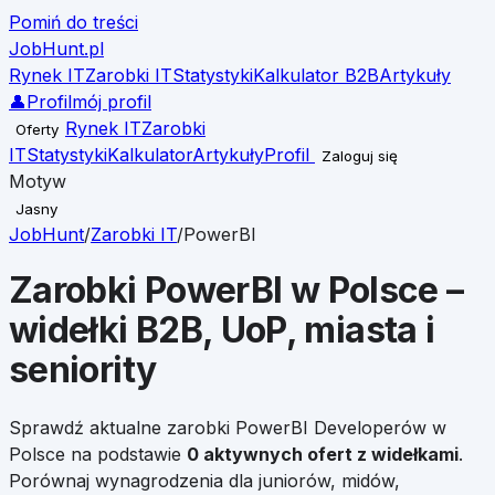
Pomiń do treści
JobHunt
.pl
Rynek IT
Zarobki IT
Statystyki
Kalkulator B2B
Artykuły
👤
Profil
mój profil
Rynek IT
Zarobki
Oferty
IT
Statystyki
Kalkulator
Artykuły
Profil
Zaloguj się
Motyw
Jasny
JobHunt
/
Zarobki IT
/
PowerBI
Zarobki
PowerBI
w Polsce –
widełki B2B, UoP, miasta i
seniority
Sprawdź aktualne zarobki PowerBI Developerów w
Polsce na podstawie
0
aktywnych ofert z widełkami
.
Porównaj wynagrodzenia dla juniorów, midów,