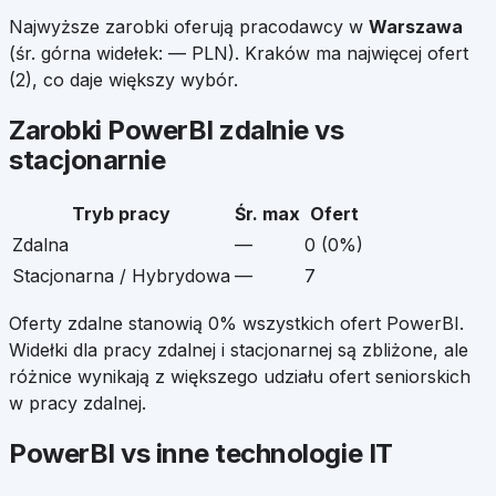
Najwyższe zarobki oferują pracodawcy w
Warszawa
(śr. górna widełek:
—
PLN).
Kraków
ma najwięcej ofert
(
2
), co daje większy wybór.
Zarobki
PowerBI
zdalnie vs
stacjonarnie
Tryb pracy
Śr. max
Ofert
Zdalna
—
0
(
0
%)
Stacjonarna / Hybrydowa
—
7
Oferty zdalne stanowią
0
% wszystkich ofert
PowerBI
.
Widełki dla pracy zdalnej i stacjonarnej są zbliżone, ale
różnice wynikają z większego udziału ofert seniorskich
w pracy zdalnej.
PowerBI
vs inne technologie IT