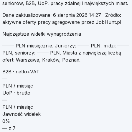
seniorów, B2B, UoP, pracy zdalnej i największych miast.
Dane zaktualizowane:
6 sierpnia 2026 14:27
· Źródło:
aktywne oferty pracy agregowane przez JobHunt.pl
Najczęstsze widełki wynagrodzenia
—
–
—
PLN miesięcznie
.
Juniorzy:
—
–
—
PLN, midzi:
—
–
—
PLN, seniorzy:
—
–
—
PLN. Miasta z największą liczbą
ofert:
Warszawa, Kraków, Poznań
.
B2B · netto+VAT
—
PLN / miesiąc
UoP · brutto
—
PLN / miesiąc
Jawność widełek
0%
—
z
7