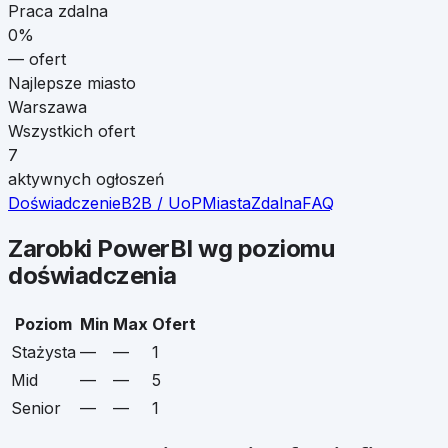
Praca zdalna
0
%
—
ofert
Najlepsze miasto
Warszawa
Wszystkich ofert
7
aktywnych ogłoszeń
Doświadczenie
B2B / UoP
Miasta
Zdalna
FAQ
Zarobki
PowerBI
wg poziomu
doświadczenia
Poziom
Min
Max
Ofert
Stażysta
—
—
1
Mid
—
—
5
Senior
—
—
1