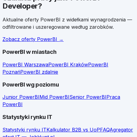
Developer
?
Aktualne oferty
PowerBI
z widełkami wynagrodzenia —
odfiltrowane i uszeregowane według zarobków.
Zobacz oferty
PowerBI
→
PowerBI
w miastach
PowerBI
Warszawa
PowerBI
Kraków
PowerBI
Poznań
PowerBI
zdalnie
PowerBI
wg poziomu
Junior
PowerBI
Mid
PowerBI
Senior
PowerBI
Praca
PowerBI
Statystyki rynku IT
Statystyki rynku IT
Kalkulator B2B vs UoP
FAQ
Agregator
ofert IT — JobHunt.pl