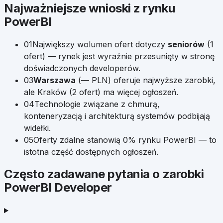
Najważniejsze wnioski z rynku
PowerBI
01
Największy wolumen ofert dotyczy
seniorów
(
1
ofert) — rynek jest wyraźnie przesunięty w stronę
doświadczonych developerów.
03
Warszawa
(
—
PLN) oferuje najwyższe zarobki,
ale
Kraków
(
2
ofert) ma więcej ogłoszeń.
04
Technologie związane z chmurą,
konteneryzacją i architekturą systemów podbijają
widełki.
05
Oferty zdalne stanowią
0
% rynku
PowerBI
— to
istotna część dostępnych ogłoszeń.
Często zadawane pytania o zarobki
PowerBI Developer