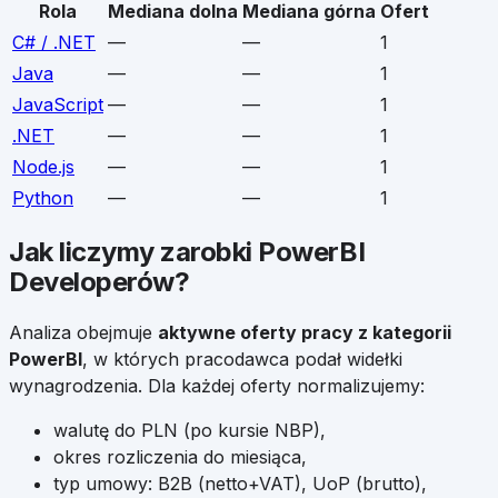
Rola
Mediana dolna
Mediana górna
Ofert
C# / .NET
—
—
1
Java
—
—
1
JavaScript
—
—
1
.NET
—
—
1
Node.js
—
—
1
Python
—
—
1
Jak liczymy zarobki
PowerBI
Developerów
?
Analiza obejmuje
aktywne oferty pracy z kategorii
PowerBI
, w których pracodawca podał widełki
wynagrodzenia. Dla każdej oferty normalizujemy:
walutę do PLN (po kursie NBP),
okres rozliczenia do miesiąca,
typ umowy: B2B (netto+VAT), UoP (brutto),