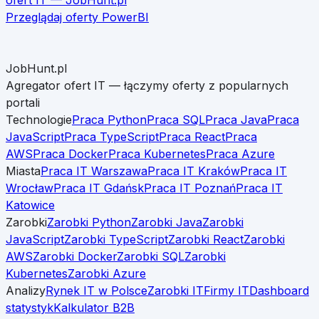
Przeglądaj oferty
PowerBI
JobHunt.pl
Agregator ofert IT — łączymy oferty z popularnych
portali
Technologie
Praca Python
Praca SQL
Praca Java
Praca
JavaScript
Praca TypeScript
Praca React
Praca
AWS
Praca Docker
Praca Kubernetes
Praca Azure
Miasta
Praca IT Warszawa
Praca IT Kraków
Praca IT
Wrocław
Praca IT Gdańsk
Praca IT Poznań
Praca IT
Katowice
Zarobki
Zarobki Python
Zarobki Java
Zarobki
JavaScript
Zarobki TypeScript
Zarobki React
Zarobki
AWS
Zarobki Docker
Zarobki SQL
Zarobki
Kubernetes
Zarobki Azure
Analizy
Rynek IT w Polsce
Zarobki IT
Firmy IT
Dashboard
statystyk
Kalkulator B2B