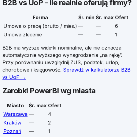
B2B vs UoP – ile realnie oferują firmy?
Forma
Śr. min
Śr. max
Ofert
Umowa o pracę (brutto / mies.)
—
—
6
Umowa zlecenie
—
—
1
B2B ma wyższe widełki nominalne, ale nie oznacza
automatycznie wyższego wynagrodzenia „na rękę”.
Przy porównaniu uwzględnij ZUS, podatek, urlop,
chorobowe i księgowość.
Sprawdź w kalkulatorze B2B
vs UoP →
Zarobki
PowerBI
wg miasta
Miasto
Śr. max
Ofert
Warszawa
—
4
Kraków
—
2
Poznań
—
1