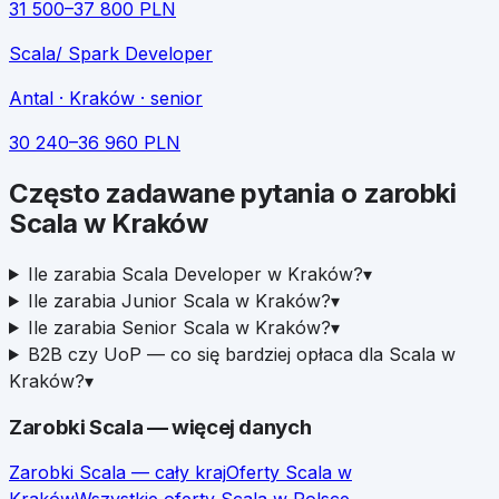
31 500
–
37 800
PLN
Scala/ Spark Developer
Antal
· Kraków
· senior
30 240
–
36 960
PLN
Często zadawane pytania o zarobki
Scala
w
Kraków
Ile zarabia Scala Developer w Kraków?
▾
Ile zarabia Junior Scala w Kraków?
▾
Ile zarabia Senior Scala w Kraków?
▾
B2B czy UoP — co się bardziej opłaca dla Scala w
Kraków?
▾
Zarobki
Scala
— więcej danych
Zarobki
Scala
— cały kraj
Oferty
Scala
w