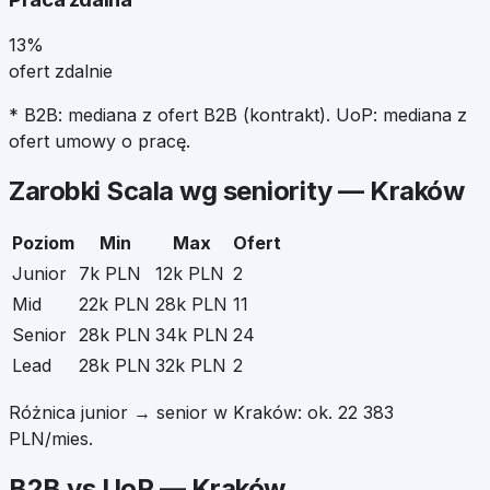
13%
ofert zdalnie
* B2B: mediana z ofert B2B (kontrakt). UoP: mediana z
ofert umowy o pracę.
Zarobki
Scala
wg seniority —
Kraków
Poziom
Min
Max
Ofert
Junior
7k PLN
12k PLN
2
Mid
22k PLN
28k PLN
11
Senior
28k PLN
34k PLN
24
Lead
28k PLN
32k PLN
2
Różnica junior → senior w
Kraków
: ok.
22 383
PLN/mies.
B2B vs UoP —
Kraków