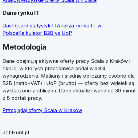
Kraków
Wszystkie oferty
Scala
w Polsce
Dane rynku IT
Dashboard statystyk IT
Analiza rynku IT w
Polsce
Kalkulator B2B vs UoP
Metodologia
Dane obejmują aktywne oferty pracy
Scala
z
Kraków
i
okolic, w których pracodawca podał widełki
wynagrodzenia. Mediany i średnie obliczamy osobno dla
B2B (netto+VAT) i UoP (brutto) — oferty bez widełek są
wykluczone z obliczeń. Dane aktualizowane co 30 minut
z 8 portali pracy.
Przeglądaj oferty
Scala
w
Kraków
JobHunt.pl