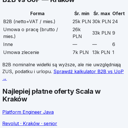
Forma
Śr. min
Śr. max
Ofert
B2B (netto+VAT / mies.)
25k PLN
30k PLN
24
Umowa o pracę (brutto /
26k
33k PLN
9
mies.)
PLN
Inne
—
—
6
Umowa zlecenie
7k PLN
13k PLN
1
B2B nominalne widełki są wyższe, ale nie uwzględniają
ZUS, podatku i urlopu.
Sprawdź kalkulator B2B vs UoP
→
Najlepiej płatne oferty
Scala
w
Kraków
Platform Engineer Java
Revolut
· Kraków
· senior