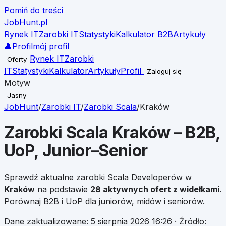
Pomiń do treści
JobHunt
.pl
Rynek IT
Zarobki IT
Statystyki
Kalkulator B2B
Artykuły
👤
Profil
mój profil
Rynek IT
Zarobki
Oferty
IT
Statystyki
Kalkulator
Artykuły
Profil
Zaloguj się
Motyw
Jasny
JobHunt
/
Zarobki IT
/
Zarobki
Scala
/
Kraków
Zarobki
Scala
Kraków
– B2B,
UoP, Junior–Senior
Sprawdź aktualne zarobki
Scala
Developerów w
Kraków
na podstawie
28
aktywnych ofert z widełkami
.
Porównaj B2B i UoP dla juniorów, midów i seniorów.
Dane zaktualizowane:
5 sierpnia 2026 16:26
· Źródło: