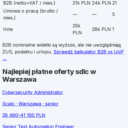
B2B (netto+VAT / mies.)
21k PLN
24k PLN
21
Umowa o pracę (brutto /
—
—
5
mies.)
25k
Inne
28k PLN
1
PLN
B2B nominalne widełki są wyższe, ale nie uwzględniają
ZUS, podatku i urlopu.
Sprawdź kalkulator B2B vs UoP
→
Najlepiej płatne oferty
sdlc
w
Warszawa
Cybersecurity Administrator
Scalo
· Warszawa
· senior
39 480
–
41 160
PLN
Senior Test Automation Engineer