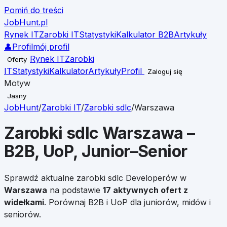
Pomiń do treści
JobHunt
.pl
Rynek IT
Zarobki IT
Statystyki
Kalkulator B2B
Artykuły
👤
Profil
mój profil
Rynek IT
Zarobki
Oferty
IT
Statystyki
Kalkulator
Artykuły
Profil
Zaloguj się
Motyw
Jasny
JobHunt
/
Zarobki IT
/
Zarobki
sdlc
/
Warszawa
Zarobki
sdlc
Warszawa
–
B2B, UoP, Junior–Senior
Sprawdź aktualne zarobki
sdlc
Developerów w
Warszawa
na podstawie
17
aktywnych ofert z
widełkami
. Porównaj B2B i UoP dla juniorów, midów i
seniorów.