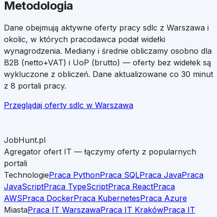
Metodologia
Dane obejmują aktywne oferty pracy
sdlc
z
Warszawa
i
okolic, w których pracodawca podał widełki
wynagrodzenia. Mediany i średnie obliczamy osobno dla
B2B (netto+VAT) i UoP (brutto) — oferty bez widełek są
wykluczone z obliczeń. Dane aktualizowane co 30 minut
z 8 portali pracy.
Przeglądaj oferty
sdlc
w
Warszawa
JobHunt.pl
Agregator ofert IT — łączymy oferty z popularnych
portali
Technologie
Praca Python
Praca SQL
Praca Java
Praca
JavaScript
Praca TypeScript
Praca React
Praca
AWS
Praca Docker
Praca Kubernetes
Praca Azure
Miasta
Praca IT Warszawa
Praca IT Kraków
Praca IT