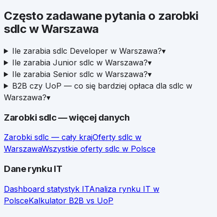
Często zadawane pytania o zarobki
sdlc
w
Warszawa
Ile zarabia sdlc Developer w Warszawa?
▾
Ile zarabia Junior sdlc w Warszawa?
▾
Ile zarabia Senior sdlc w Warszawa?
▾
B2B czy UoP — co się bardziej opłaca dla sdlc w
Warszawa?
▾
Zarobki
sdlc
— więcej danych
Zarobki
sdlc
— cały kraj
Oferty
sdlc
w
Warszawa
Wszystkie oferty
sdlc
w Polsce
Dane rynku IT
Dashboard statystyk IT
Analiza rynku IT w
Polsce
Kalkulator B2B vs UoP