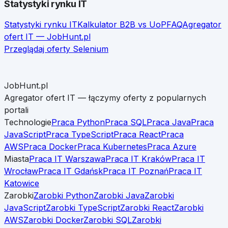
Statystyki rynku IT
Statystyki rynku IT
Kalkulator B2B vs UoP
FAQ
Agregator
ofert IT — JobHunt.pl
Przeglądaj oferty
Selenium
JobHunt.pl
Agregator ofert IT — łączymy oferty z popularnych
portali
Technologie
Praca Python
Praca SQL
Praca Java
Praca
JavaScript
Praca TypeScript
Praca React
Praca
AWS
Praca Docker
Praca Kubernetes
Praca Azure
Miasta
Praca IT Warszawa
Praca IT Kraków
Praca IT
Wrocław
Praca IT Gdańsk
Praca IT Poznań
Praca IT
Katowice
Zarobki
Zarobki Python
Zarobki Java
Zarobki
JavaScript
Zarobki TypeScript
Zarobki React
Zarobki
AWS
Zarobki Docker
Zarobki SQL
Zarobki