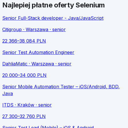
Najlepiej płatne oferty
Selenium
Senior Full-Stack developer - Java/JavaScript
Citigroup
· Warszawa
· senior
22 366
–
38 084
PLN
Senior Test Automation Engineer
DahliaMatic
· Warszawa
· senior
20 000
–
34 000
PLN
Senior Mobile Automation Tester – iOS/Android, BDD,
Java
ITDS
· Kraków
· senior
27 300
–
32 760
PLN
Senior Test Lead (Mobile) – iOS & Android