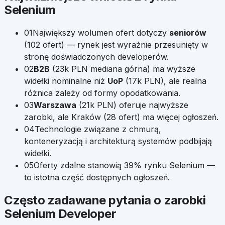
Selenium
01
Największy wolumen ofert dotyczy
seniorów
(
102
ofert) — rynek jest wyraźnie przesunięty w
stronę doświadczonych developerów.
02
B2B
(
23k
PLN mediana górna) ma wyższe
widełki nominalne niż
UoP
(
17k
PLN), ale realna
różnica zależy od formy opodatkowania.
03
Warszawa
(
21k
PLN) oferuje najwyższe
zarobki, ale
Kraków
(
28
ofert) ma więcej ogłoszeń.
04
Technologie związane z chmurą,
konteneryzacją i architekturą systemów podbijają
widełki.
05
Oferty zdalne stanowią
39
% rynku
Selenium
—
to istotna część dostępnych ogłoszeń.
Często zadawane pytania o zarobki
Selenium Developer