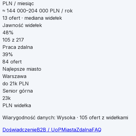
PLN / miesiąc
≈
144 000
–
204 000
PLN / rok
13
ofert · mediana widełek
Jawność widełek
48%
105
z
217
Praca zdalna
39
%
84
ofert
Najlepsze miasto
Warszawa
do 21k PLN
Senior górna
23k
PLN widełka
Wiarygodność danych:
Wysoka
·
105
ofert z widełkami
Doświadczenie
B2B / UoP
Miasta
Zdalna
FAQ