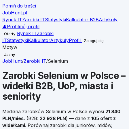
Pomiń do treści
JobHunt
.pl
Rynek IT
Zarobki IT
Statystyki
Kalkulator B2B
Artykuły
👤
Profil
mój profil
Rynek IT
Zarobki
Oferty
IT
Statystyki
Kalkulator
Artykuły
Profil
Zaloguj się
Motyw
Jasny
JobHunt
/
Zarobki IT
/
Selenium
Zarobki
Selenium
w Polsce –
widełki B2B, UoP, miasta i
seniority
Mediana zarobków
Selenium
w Polsce wynosi
21 840
PLN/mies.
(B2B:
22 928
PLN
)
— dane z
105
ofert z
widełkami
.
Porównaj zarobki dla juniorów, midów,