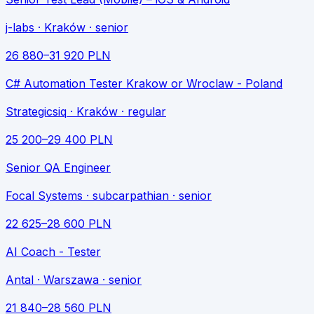
j-labs
· Kraków
· senior
26 880
–
31 920
PLN
C# Automation Tester Krakow or Wroclaw - Poland
Strategicsiq
· Kraków
· regular
25 200
–
29 400
PLN
Senior QA Engineer
Focal Systems
· subcarpathian
· senior
22 625
–
28 600
PLN
AI Coach - Tester
Antal
· Warszawa
· senior
21 840
–
28 560
PLN