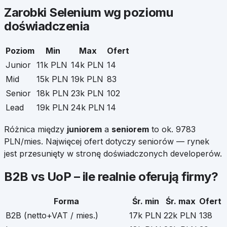
Zarobki
Selenium
wg poziomu
doświadczenia
Poziom
Min
Max
Ofert
Junior
11k PLN
14k PLN
14
Mid
15k PLN
19k PLN
83
Senior
18k PLN
23k PLN
102
Lead
19k PLN
24k PLN
14
Różnica między
juniorem
a
seniorem
to ok.
9783
PLN/mies. Najwięcej ofert dotyczy seniorów — rynek
jest przesunięty w stronę doświadczonych developerów.
B2B vs UoP – ile realnie oferują firmy?
Forma
Śr. min
Śr. max
Ofert
B2B (netto+VAT / mies.)
17k PLN
22k PLN
138