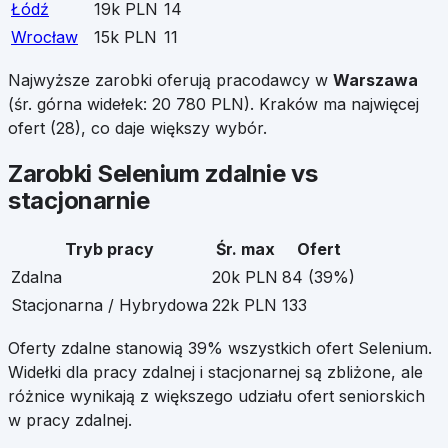
Łódź
19k PLN
14
Wrocław
15k PLN
11
Najwyższe zarobki oferują pracodawcy w
Warszawa
(śr. górna widełek:
20 780
PLN).
Kraków
ma najwięcej
ofert (
28
), co daje większy wybór.
Zarobki
Selenium
zdalnie vs
stacjonarnie
Tryb pracy
Śr. max
Ofert
Zdalna
20k PLN
84
(
39
%)
Stacjonarna / Hybrydowa
22k PLN
133
Oferty zdalne stanowią
39
% wszystkich ofert
Selenium
.
Widełki dla pracy zdalnej i stacjonarnej są zbliżone, ale
różnice wynikają z większego udziału ofert seniorskich
w pracy zdalnej.