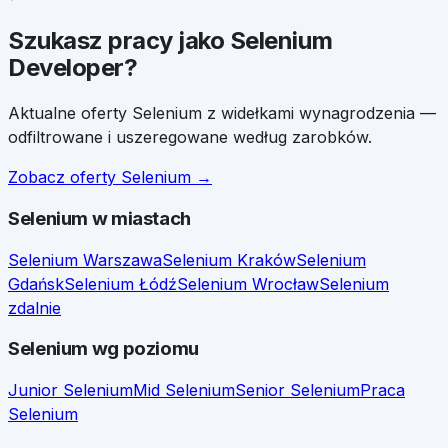
Szukasz pracy jako
Selenium
Developer
?
Aktualne oferty
Selenium
z widełkami wynagrodzenia —
odfiltrowane i uszeregowane według zarobków.
Zobacz oferty
Selenium
→
Selenium
w miastach
Selenium
Warszawa
Selenium
Kraków
Selenium
Gdańsk
Selenium
Łódź
Selenium
Wrocław
Selenium
zdalnie
Selenium
wg poziomu
Junior
Selenium
Mid
Selenium
Senior
Selenium
Praca
Selenium