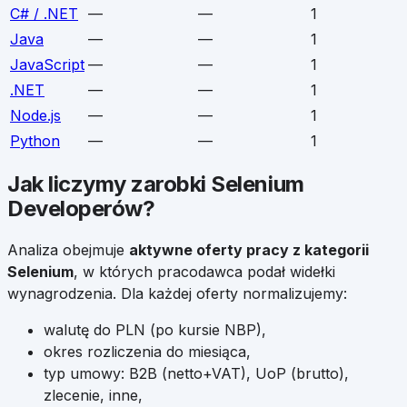
C# / .NET
—
—
1
Java
—
—
1
JavaScript
—
—
1
.NET
—
—
1
Node.js
—
—
1
Python
—
—
1
Jak liczymy zarobki
Selenium
Developerów
?
Analiza obejmuje
aktywne oferty pracy z kategorii
Selenium
, w których pracodawca podał widełki
wynagrodzenia. Dla każdej oferty normalizujemy:
walutę do PLN (po kursie NBP),
okres rozliczenia do miesiąca,
typ umowy: B2B (netto+VAT), UoP (brutto),
zlecenie, inne,