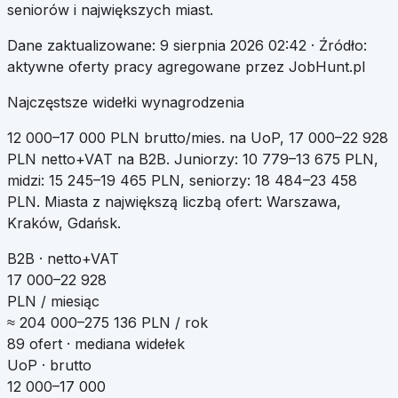
seniorów i największych miast.
Dane zaktualizowane:
9 sierpnia 2026 02:42
· Źródło:
aktywne oferty pracy agregowane przez JobHunt.pl
Najczęstsze widełki wynagrodzenia
12 000
–
17 000
PLN brutto/mies. na UoP
,
17 000
–
22 928
PLN netto+VAT na B2B
.
Juniorzy:
10 779
–
13 675
PLN,
midzi:
15 245
–
19 465
PLN, seniorzy:
18 484
–
23 458
PLN. Miasta z największą liczbą ofert:
Warszawa,
Kraków, Gdańsk
.
B2B · netto+VAT
17 000–22 928
PLN / miesiąc
≈
204 000
–
275 136
PLN / rok
89
ofert · mediana widełek
UoP · brutto
12 000–17 000