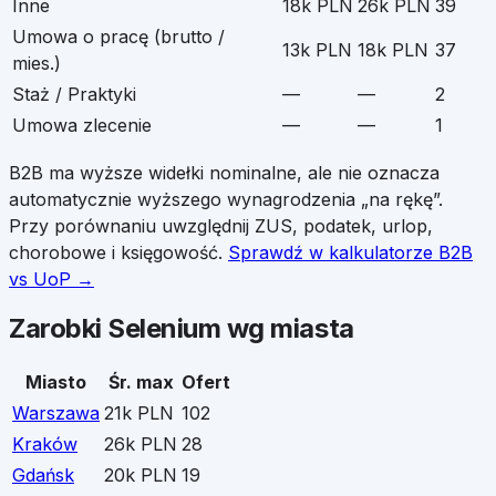
Inne
18k PLN
26k PLN
39
Umowa o pracę (brutto /
13k PLN
18k PLN
37
mies.)
Staż / Praktyki
—
—
2
Umowa zlecenie
—
—
1
B2B ma wyższe widełki nominalne, ale nie oznacza
automatycznie wyższego wynagrodzenia „na rękę”.
Przy porównaniu uwzględnij ZUS, podatek, urlop,
chorobowe i księgowość.
Sprawdź w kalkulatorze B2B
vs UoP →
Zarobki
Selenium
wg miasta
Miasto
Śr. max
Ofert
Warszawa
21k PLN
102
Kraków
26k PLN
28
Gdańsk
20k PLN
19