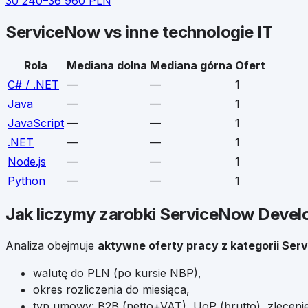
30 240
–
36 960
PLN
ServiceNow
vs inne technologie IT
Rola
Mediana dolna
Mediana górna
Ofert
C# / .NET
—
—
1
Java
—
—
1
JavaScript
—
—
1
.NET
—
—
1
Node.js
—
—
1
Python
—
—
1
Jak liczymy zarobki
ServiceNow Devel
Analiza obejmuje
aktywne oferty pracy z kategorii
Ser
walutę do PLN (po kursie NBP),
okres rozliczenia do miesiąca,
typ umowy: B2B (netto+VAT), UoP (brutto), zlecenie