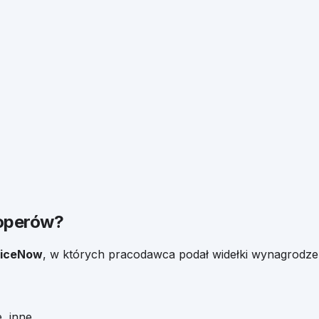
operów
?
viceNow
, w których pracodawca podał widełki wynagrodzen
, inne,