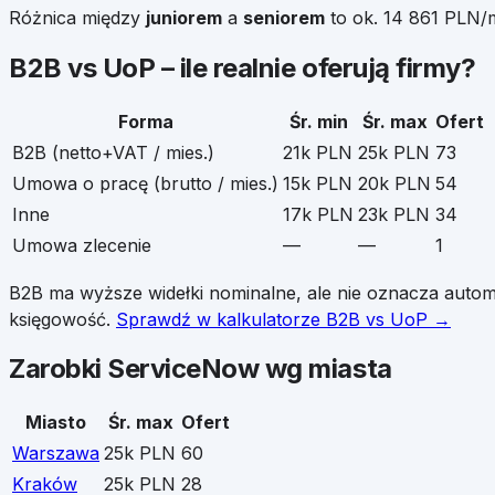
Różnica między
juniorem
a
seniorem
to ok.
14 861
PLN/mi
B2B vs UoP – ile realnie oferują firmy?
Forma
Śr. min
Śr. max
Ofert
B2B (netto+VAT / mies.)
21k PLN
25k PLN
73
Umowa o pracę (brutto / mies.)
15k PLN
20k PLN
54
Inne
17k PLN
23k PLN
34
Umowa zlecenie
—
—
1
B2B ma wyższe widełki nominalne, ale nie oznacza auto
księgowość.
Sprawdź w kalkulatorze B2B vs UoP →
Zarobki
ServiceNow
wg miasta
Miasto
Śr. max
Ofert
Warszawa
25k PLN
60
Kraków
25k PLN
28