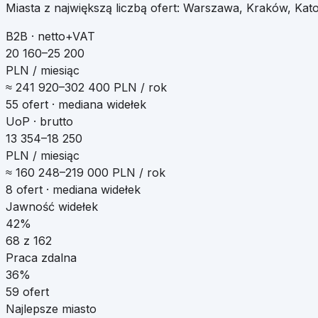
Miasta z największą liczbą ofert:
Warszawa, Kraków, Kat
B2B · netto+VAT
20 160–25 200
PLN / miesiąc
≈
241 920
–
302 400
PLN / rok
55
ofert · mediana widełek
UoP · brutto
13 354–18 250
PLN / miesiąc
≈
160 248
–
219 000
PLN / rok
8
ofert · mediana widełek
Jawność widełek
42%
68
z
162
Praca zdalna
36
%
59
ofert
Najlepsze miasto