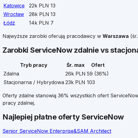
Katowice
22k PLN
13
Wrocław
28k PLN
13
Łódź
14k PLN
7
Najwyższe zarobki oferują pracodawcy w
Warszawa
(śr
Zarobki
ServiceNow
zdalnie vs stacjon
Tryb pracy
Śr. max
Ofert
Zdalna
26k PLN
59
(
36
%)
Stacjonarna / Hybrydowa
23k PLN
103
Oferty zdalne stanowią
36
% wszystkich ofert
ServiceNo
pracy zdalnej.
Najlepiej płatne oferty
ServiceNow
Senior ServiceNow Enterprise&SAM Architect