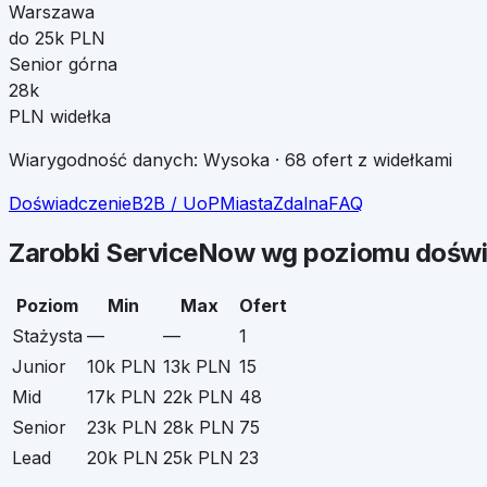
Warszawa
do 25k PLN
Senior górna
28k
PLN widełka
Wiarygodność danych:
Wysoka
·
68
ofert z widełkami
Doświadczenie
B2B / UoP
Miasta
Zdalna
FAQ
Zarobki
ServiceNow
wg poziomu doświ
Poziom
Min
Max
Ofert
Stażysta
—
—
1
Junior
10k PLN
13k PLN
15
Mid
17k PLN
22k PLN
48
Senior
23k PLN
28k PLN
75
Lead
20k PLN
25k PLN
23