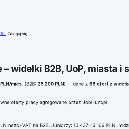
fil
Zaloguj się
 – widełki B2B, UoP, miasta i s
PLN/mies.
(B2B:
25 200
PLN
)
— dane z
68
ofert z wideł
tywne oferty pracy agregowane przez JobHunt.pl
LN netto+VAT na B2B
.
Juniorzy:
10 437
–
13 169
PLN, midz