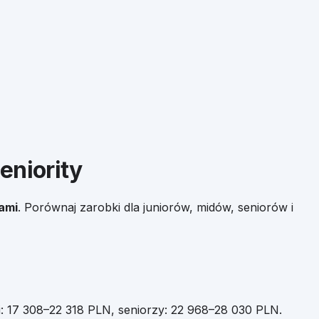
eniority
kami
.
Porównaj zarobki dla juniorów, midów, seniorów i
i:
17 308
–
22 318
PLN, seniorzy:
22 968
–
28 030
PLN.