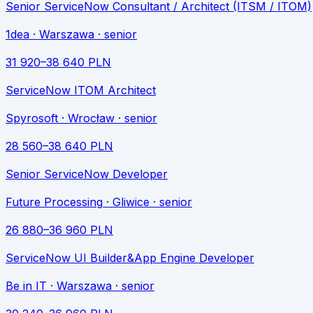
Senior ServiceNow Consultant / Architect (ITSM / ITOM)
1dea
· Warszawa
· senior
31 920
–
38 640
PLN
ServiceNow ITOM Architect
Spyrosoft
· Wrocław
· senior
28 560
–
38 640
PLN
Senior ServiceNow Developer
Future Processing
· Gliwice
· senior
26 880
–
36 960
PLN
ServiceNow UI Builder&App Engine Developer
Be in IT
· Warszawa
· senior