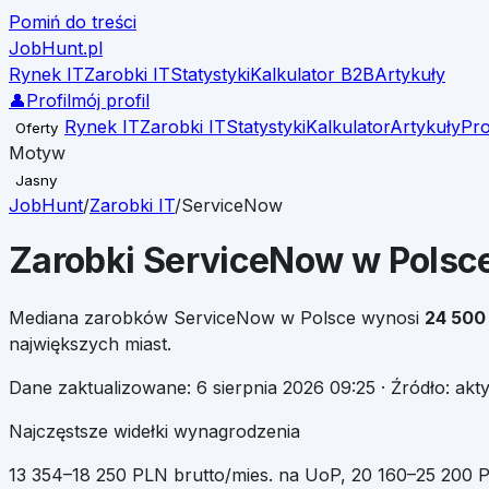
Pomiń do treści
JobHunt
.pl
Rynek IT
Zarobki IT
Statystyki
Kalkulator B2B
Artykuły
👤
Profil
mój profil
Rynek IT
Zarobki IT
Statystyki
Kalkulator
Artykuły
Pro
Oferty
Motyw
Jasny
JobHunt
/
Zarobki IT
/
ServiceNow
Zarobki
ServiceNow
w Polsce
Mediana zarobków
ServiceNow
w Polsce wynosi
24 500
największych miast.
Dane zaktualizowane:
6 sierpnia 2026 09:25
· Źródło: ak
Najczęstsze widełki wynagrodzenia
13 354
–
18 250
PLN brutto/mies. na UoP
,
20 160
–
25 200
P