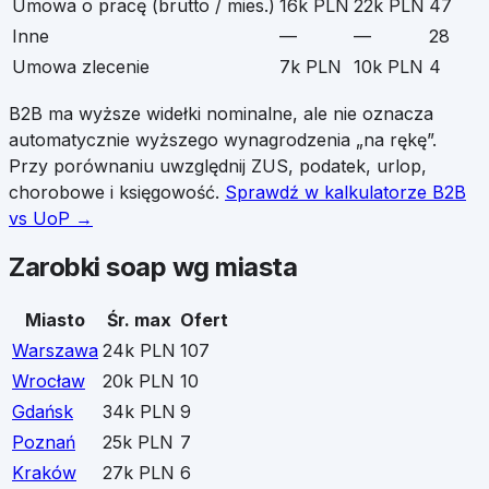
Umowa o pracę (brutto / mies.)
16k PLN
22k PLN
47
Inne
—
—
28
Umowa zlecenie
7k PLN
10k PLN
4
B2B ma wyższe widełki nominalne, ale nie oznacza
automatycznie wyższego wynagrodzenia „na rękę”.
Przy porównaniu uwzględnij ZUS, podatek, urlop,
chorobowe i księgowość.
Sprawdź w kalkulatorze B2B
vs UoP →
Zarobki
soap
wg miasta
Miasto
Śr. max
Ofert
Warszawa
24k PLN
107
Wrocław
20k PLN
10
Gdańsk
34k PLN
9
Poznań
25k PLN
7
Kraków
27k PLN
6