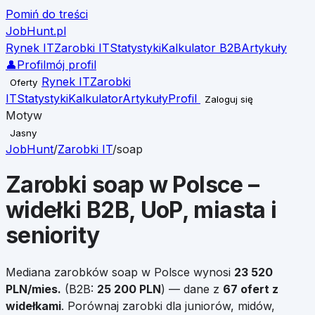
Pomiń do treści
JobHunt
.pl
Rynek IT
Zarobki IT
Statystyki
Kalkulator B2B
Artykuły
👤
Profil
mój profil
Rynek IT
Zarobki
Oferty
IT
Statystyki
Kalkulator
Artykuły
Profil
Zaloguj się
Motyw
Jasny
JobHunt
/
Zarobki IT
/
soap
Zarobki
soap
w Polsce –
widełki B2B, UoP, miasta i
seniority
Mediana zarobków
soap
w Polsce wynosi
23 520
PLN/mies.
(B2B:
25 200
PLN
)
— dane z
67
ofert z
widełkami
.
Porównaj zarobki dla juniorów, midów,