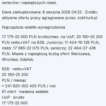
seniorów i największych miast.
Dane zaktualizowane:
8 sierpnia 2026 04:23
· Źródło:
aktywne oferty pracy agregowane przez JobHunt.pl
Najczęstsze widełki wynagrodzenia
17 175
–
22 000
PLN brutto/mies. na UoP
,
20 160
–
25 200
PLN netto+VAT na B2B
.
Juniorzy:
11 424
–
16 128
PLN,
midzi:
17 985
–
22 075
PLN, seniorzy:
22 464
–
27 438
PLN. Miasta z największą liczbą ofert:
Warszawa,
Wrocław, Gdańsk
.
B2B · netto+VAT
20 160–25 200
PLN / miesiąc
≈
241 920
–
302 400
PLN / rok
61
ofert · mediana widełek
UoP · brutto
17 175–22 000