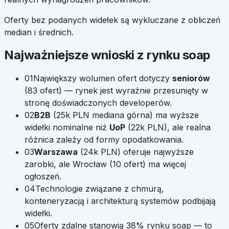
Oferty bez podanych widełek są wykluczane z obliczeń
median i średnich.
Najważniejsze wnioski z rynku
soap
01
Największy wolumen ofert dotyczy
seniorów
(
83
ofert) — rynek jest wyraźnie przesunięty w
stronę doświadczonych developerów.
02
B2B
(
25k
PLN mediana górna) ma wyższe
widełki nominalne niż
UoP
(
22k
PLN), ale realna
różnica zależy od formy opodatkowania.
03
Warszawa
(
24k
PLN) oferuje najwyższe
zarobki, ale
Wrocław
(
10
ofert) ma więcej
ogłoszeń.
04
Technologie związane z chmurą,
konteneryzacją i architekturą systemów podbijają
widełki.
05
Oferty zdalne stanowią
38
% rynku
soap
— to