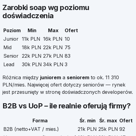
Zarobki
soap
wg poziomu
doświadczenia
Poziom
Min
Max
Ofert
Junior
11k PLN
16k PLN
10
Mid
18k PLN
22k PLN
75
Senior
22k PLN
27k PLN
83
Lead
30k PLN
34k PLN
3
Różnica między
juniorem
a
seniorem
to ok.
11 310
PLN/mies. Najwięcej ofert dotyczy seniorów — rynek
jest przesunięty w stronę doświadczonych developerów.
B2B vs UoP – ile realnie oferują firmy?
Forma
Śr. min
Śr. max
Ofert
B2B (netto+VAT / mies.)
21k PLN
25k PLN
92