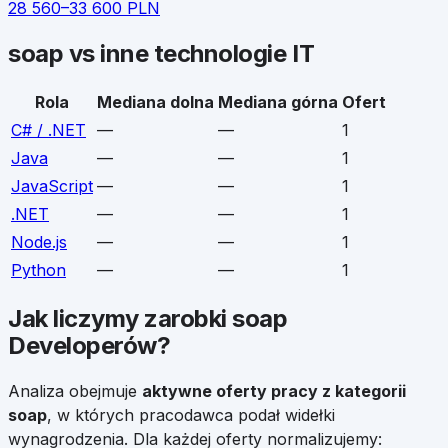
28 560
–
33 600
PLN
soap
vs inne technologie IT
Rola
Mediana dolna
Mediana górna
Ofert
C# / .NET
—
—
1
Java
—
—
1
JavaScript
—
—
1
.NET
—
—
1
Node.js
—
—
1
Python
—
—
1
Jak liczymy zarobki
soap
Developerów
?
Analiza obejmuje
aktywne oferty pracy z kategorii
soap
, w których pracodawca podał widełki
wynagrodzenia. Dla każdej oferty normalizujemy: