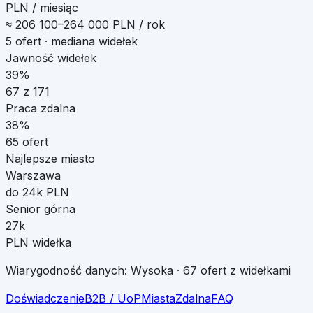
PLN / miesiąc
≈
206 100
–
264 000
PLN / rok
5
ofert · mediana widełek
Jawność widełek
39%
67
z
171
Praca zdalna
38
%
65
ofert
Najlepsze miasto
Warszawa
do 24k PLN
Senior górna
27k
PLN widełka
Wiarygodność danych:
Wysoka
·
67
ofert z widełkami
Doświadczenie
B2B / UoP
Miasta
Zdalna
FAQ