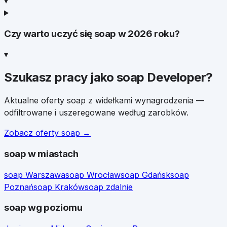
▾
Czy warto uczyć się soap w 2026 roku?
▾
Szukasz pracy jako
soap Developer
?
Aktualne oferty
soap
z widełkami wynagrodzenia —
odfiltrowane i uszeregowane według zarobków.
Zobacz oferty
soap
→
soap
w miastach
soap
Warszawa
soap
Wrocław
soap
Gdańsk
soap
Poznań
soap
Kraków
soap
zdalnie
soap
wg poziomu