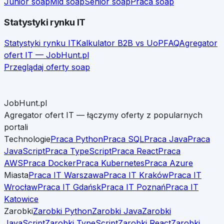
Junior
soap
Mid
soap
Senior
soap
Praca
soap
Statystyki rynku IT
Statystyki rynku IT
Kalkulator B2B vs UoP
FAQ
Agregator
ofert IT — JobHunt.pl
Przeglądaj oferty
soap
JobHunt.pl
Agregator ofert IT — łączymy oferty z popularnych
portali
Technologie
Praca Python
Praca SQL
Praca Java
Praca
JavaScript
Praca TypeScript
Praca React
Praca
AWS
Praca Docker
Praca Kubernetes
Praca Azure
Miasta
Praca IT Warszawa
Praca IT Kraków
Praca IT
Wrocław
Praca IT Gdańsk
Praca IT Poznań
Praca IT
Katowice
Zarobki
Zarobki Python
Zarobki Java
Zarobki
JavaScript
Zarobki TypeScript
Zarobki React
Zarobki