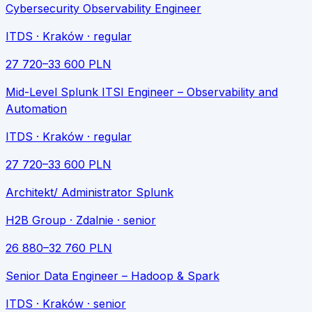
Cybersecurity Observability Engineer
ITDS
· Kraków
· regular
27 720
–
33 600
PLN
Mid-Level Splunk ITSI Engineer – Observability and
Automation
ITDS
· Kraków
· regular
27 720
–
33 600
PLN
Architekt/ Administrator Splunk
H2B Group
· Zdalnie
· senior
26 880
–
32 760
PLN
Senior Data Engineer – Hadoop & Spark
ITDS
· Kraków
· senior