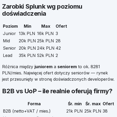
Zarobki
Splunk
wg poziomu
doświadczenia
Poziom
Min
Max
Ofert
Junior
13k PLN
16k PLN
3
Mid
20k PLN
25k PLN
28
Senior
20k PLN
24k PLN
42
Lead
35k PLN
52k PLN
2
Różnica między
juniorem
a
seniorem
to ok.
8281
PLN/mies. Najwięcej ofert dotyczy seniorów — rynek
jest przesunięty w stronę doświadczonych developerów.
B2B vs UoP – ile realnie oferują firmy?
Forma
Śr. min
Śr. max
Ofert
B2B (netto+VAT / mies.)
21k PLN
25k PLN
38