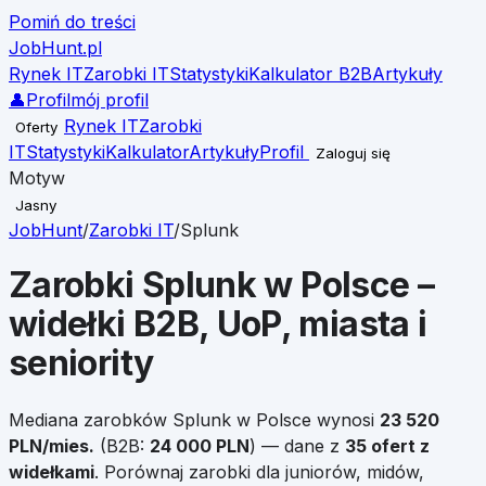
Pomiń do treści
JobHunt
.pl
Rynek IT
Zarobki IT
Statystyki
Kalkulator B2B
Artykuły
👤
Profil
mój profil
Rynek IT
Zarobki
Oferty
IT
Statystyki
Kalkulator
Artykuły
Profil
Zaloguj się
Motyw
Jasny
JobHunt
/
Zarobki IT
/
Splunk
Zarobki
Splunk
w Polsce –
widełki B2B, UoP, miasta i
seniority
Mediana zarobków
Splunk
w Polsce wynosi
23 520
PLN/mies.
(B2B:
24 000
PLN
)
— dane z
35
ofert z
widełkami
.
Porównaj zarobki dla juniorów, midów,