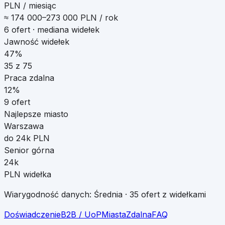
PLN / miesiąc
≈
174 000
–
273 000
PLN / rok
6
ofert · mediana widełek
Jawność widełek
47%
35
z
75
Praca zdalna
12
%
9
ofert
Najlepsze miasto
Warszawa
do 24k PLN
Senior górna
24k
PLN widełka
Wiarygodność danych:
Średnia
·
35
ofert z widełkami
Doświadczenie
B2B / UoP
Miasta
Zdalna
FAQ