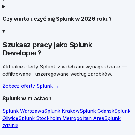
Czy warto uczyć się Splunk w 2026 roku?
▾
Szukasz pracy jako
Splunk
Developer
?
Aktualne oferty
Splunk
z widełkami wynagrodzenia —
odfiltrowane i uszeregowane według zarobków.
Zobacz oferty
Splunk
→
Splunk
w miastach
Splunk
Warszawa
Splunk
Kraków
Splunk
Gdańsk
Splunk
Gliwice
Splunk
Stockholm Metropolitan Area
Splunk
zdalnie