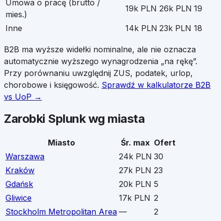
Umowa o pracę (brutto /
19k PLN
26k PLN
19
mies.)
Inne
14k PLN
23k PLN
18
B2B ma wyższe widełki nominalne, ale nie oznacza
automatycznie wyższego wynagrodzenia „na rękę”.
Przy porównaniu uwzględnij ZUS, podatek, urlop,
chorobowe i księgowość.
Sprawdź w kalkulatorze B2B
vs UoP →
Zarobki
Splunk
wg miasta
Miasto
Śr. max
Ofert
Warszawa
24k PLN
30
Kraków
27k PLN
23
Gdańsk
20k PLN
5
Gliwice
17k PLN
2
Stockholm Metropolitan Area
—
2