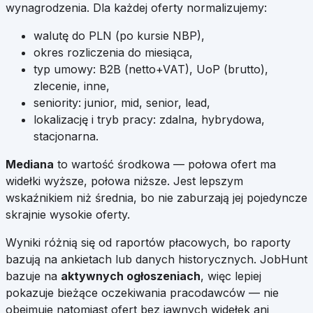
wynagrodzenia. Dla każdej oferty normalizujemy:
walutę do PLN (po kursie NBP),
okres rozliczenia do miesiąca,
typ umowy: B2B (netto+VAT), UoP (brutto),
zlecenie, inne,
seniority: junior, mid, senior, lead,
lokalizację i tryb pracy: zdalna, hybrydowa,
stacjonarna.
Mediana
to wartość środkowa — połowa ofert ma
widełki wyższe, połowa niższe. Jest lepszym
wskaźnikiem niż średnia, bo nie zaburzają jej pojedyncze
skrajnie wysokie oferty.
Wyniki różnią się od raportów płacowych, bo raporty
bazują na ankietach lub danych historycznych. JobHunt
bazuje na
aktywnych ogłoszeniach
, więc lepiej
pokazuje bieżące oczekiwania pracodawców — nie
obejmuje natomiast ofert bez jawnych widełek ani