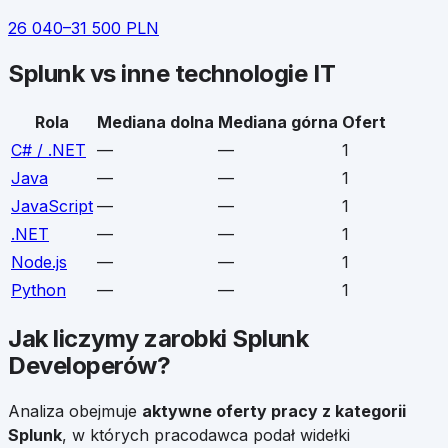
26 040
–
31 500
PLN
Splunk
vs inne technologie IT
Rola
Mediana dolna
Mediana górna
Ofert
C# / .NET
—
—
1
Java
—
—
1
JavaScript
—
—
1
.NET
—
—
1
Node.js
—
—
1
Python
—
—
1
Jak liczymy zarobki
Splunk
Developerów
?
Analiza obejmuje
aktywne oferty pracy z kategorii
Splunk
, w których pracodawca podał widełki