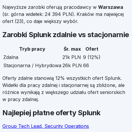
Najwyższe zarobki oferują pracodawcy w
Warszawa
(śr. górna widełek:
24 394
PLN).
Kraków
ma najwięcej
ofert (
23
), co daje większy wybór.
Zarobki
Splunk
zdalnie vs stacjonarnie
Tryb pracy
Śr. max
Ofert
Zdalna
21k PLN
9
(
12
%)
Stacjonarna / Hybrydowa
26k PLN
66
Oferty zdalne stanowią
12
% wszystkich ofert
Splunk
.
Widełki dla pracy zdalnej i stacjonarnej są zbliżone, ale
różnice wynikają z większego udziału ofert seniorskich
w pracy zdalnej.
Najlepiej płatne oferty
Splunk
Group Tech Lead, Security Operations