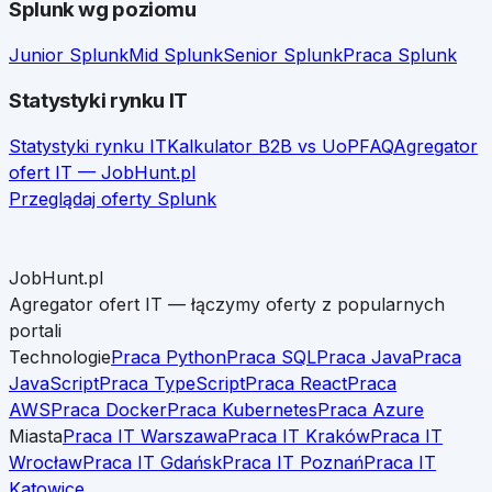
Splunk
wg poziomu
Junior
Splunk
Mid
Splunk
Senior
Splunk
Praca
Splunk
Statystyki rynku IT
Statystyki rynku IT
Kalkulator B2B vs UoP
FAQ
Agregator
ofert IT — JobHunt.pl
Przeglądaj oferty
Splunk
JobHunt.pl
Agregator ofert IT — łączymy oferty z popularnych
portali
Technologie
Praca Python
Praca SQL
Praca Java
Praca
JavaScript
Praca TypeScript
Praca React
Praca
AWS
Praca Docker
Praca Kubernetes
Praca Azure
Miasta
Praca IT Warszawa
Praca IT Kraków
Praca IT
Wrocław
Praca IT Gdańsk
Praca IT Poznań
Praca IT
Katowice