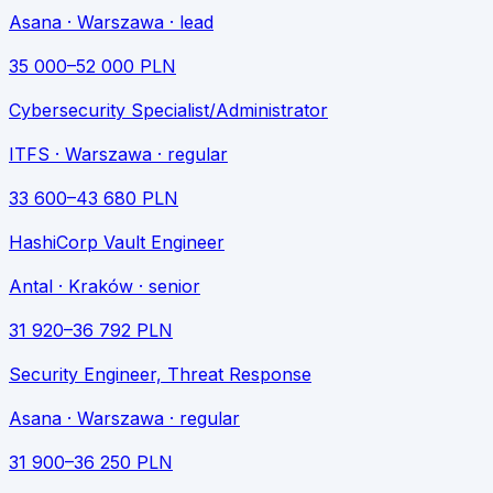
Asana
· Warszawa
· lead
35 000
–
52 000
PLN
Cybersecurity Specialist/Administrator
ITFS
· Warszawa
· regular
33 600
–
43 680
PLN
HashiCorp Vault Engineer
Antal
· Kraków
· senior
31 920
–
36 792
PLN
Security Engineer, Threat Response
Asana
· Warszawa
· regular
31 900
–
36 250
PLN