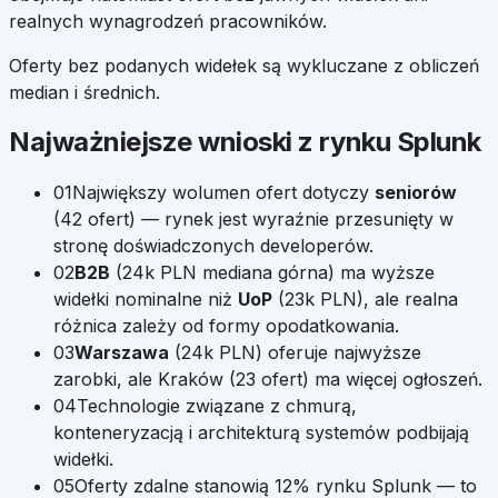
realnych wynagrodzeń pracowników.
Oferty bez podanych widełek są wykluczane z obliczeń
median i średnich.
Najważniejsze wnioski z rynku
Splunk
01
Największy wolumen ofert dotyczy
seniorów
(
42
ofert) — rynek jest wyraźnie przesunięty w
stronę doświadczonych developerów.
02
B2B
(
24k
PLN mediana górna) ma wyższe
widełki nominalne niż
UoP
(
23k
PLN), ale realna
różnica zależy od formy opodatkowania.
03
Warszawa
(
24k
PLN) oferuje najwyższe
zarobki, ale
Kraków
(
23
ofert) ma więcej ogłoszeń.
04
Technologie związane z chmurą,
konteneryzacją i architekturą systemów podbijają
widełki.
05
Oferty zdalne stanowią
12
% rynku
Splunk
— to