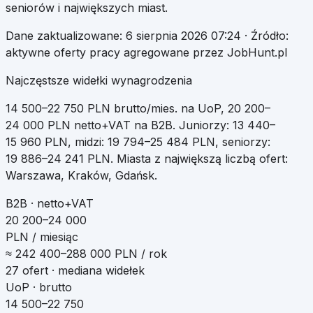
seniorów i największych miast.
Dane zaktualizowane:
6 sierpnia 2026 07:24
· Źródło:
aktywne oferty pracy agregowane przez JobHunt.pl
Najczęstsze widełki wynagrodzenia
14 500
–
22 750
PLN brutto/mies. na UoP
,
20 200
–
24 000
PLN netto+VAT na B2B
.
Juniorzy:
13 440
–
15 960
PLN, midzi:
19 794
–
25 484
PLN, seniorzy:
19 886
–
24 241
PLN. Miasta z największą liczbą ofert:
Warszawa, Kraków, Gdańsk
.
B2B · netto+VAT
20 200–24 000
PLN / miesiąc
≈
242 400
–
288 000
PLN / rok
27
ofert · mediana widełek
UoP · brutto
14 500–22 750