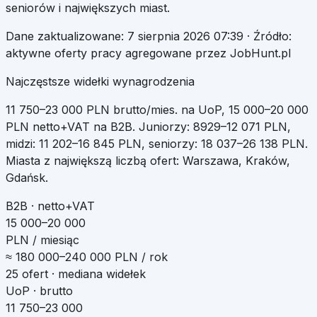
seniorów i największych miast.
Dane zaktualizowane:
7 sierpnia 2026 07:39
· Źródło:
aktywne oferty pracy agregowane przez JobHunt.pl
Najczęstsze widełki wynagrodzenia
11 750
–
23 000
PLN brutto/mies. na UoP
,
15 000
–
20 000
PLN netto+VAT na B2B
.
Juniorzy:
8929
–
12 071
PLN,
midzi:
11 202
–
16 845
PLN, seniorzy:
18 037
–
26 138
PLN.
Miasta z największą liczbą ofert:
Warszawa, Kraków,
Gdańsk
.
B2B · netto+VAT
15 000–20 000
PLN / miesiąc
≈
180 000
–
240 000
PLN / rok
25
ofert · mediana widełek
UoP · brutto
11 750–23 000