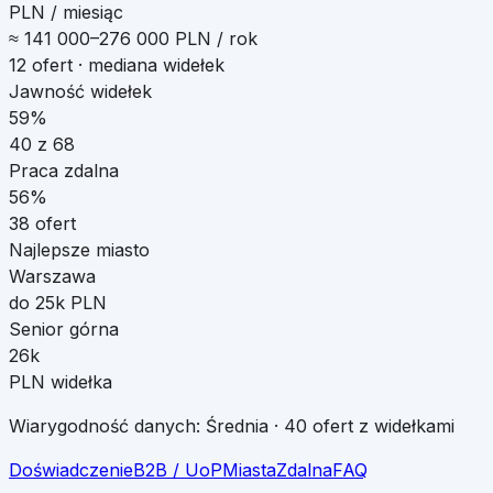
PLN / miesiąc
≈
141 000
–
276 000
PLN / rok
12
ofert · mediana widełek
Jawność widełek
59%
40
z
68
Praca zdalna
56
%
38
ofert
Najlepsze miasto
Warszawa
do 25k PLN
Senior górna
26k
PLN widełka
Wiarygodność danych:
Średnia
·
40
ofert z widełkami
Doświadczenie
B2B / UoP
Miasta
Zdalna
FAQ