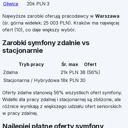
Gliwice
20k PLN
3
Najwyższe zarobki oferują pracodawcy w
Warszawa
(śr. górna widełek:
25 003
PLN).
Kraków
ma najwięcej
ofert (
10
), co daje większy wybór.
Zarobki
symfony
zdalnie vs
stacjonarnie
Tryb pracy
Śr. max
Ofert
Zdalna
21k PLN
38
(
56
%)
Stacjonarna / Hybrydowa
18k PLN
30
Oferty zdalne stanowią
56
% wszystkich ofert
symfony
.
Widełki dla pracy zdalnej i stacjonarnej są zbliżone, ale
różnice wynikają z większego udziału ofert seniorskich
w pracy zdalnej.
Najlepiej płatne oferty
symfony