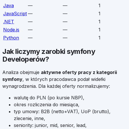
Java
—
—
1
JavaScript
—
—
1
.NET
—
—
1
Node.js
—
—
1
Python
—
—
1
Jak liczymy zarobki
symfony
Developerów
?
Analiza obejmuje
aktywne oferty pracy z kategorii
symfony
, w których pracodawca podał widełki
wynagrodzenia. Dla każdej oferty normalizujemy:
walutę do PLN (po kursie NBP),
okres rozliczenia do miesiąca,
typ umowy: B2B (netto+VAT), UoP (brutto),
zlecenie, inne,
seniority: junior, mid, senior, lead,