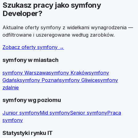
Szukasz pracy jako
symfony
Developer
?
Aktualne oferty
symfony
z widełkami wynagrodzenia —
odfiltrowane i uszeregowane według zarobków.
Zobacz oferty
symfony
→
symfony
w miastach
symfony
Warszawa
symfony
Kraków
symfony
Gdańsk
symfony
Poznań
symfony
Gliwice
symfony
zdalnie
symfony
wg poziomu
Junior
symfony
Mid
symfony
Senior
symfony
Praca
symfony
Statystyki rynku IT