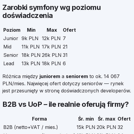
Zarobki
symfony
wg poziomu
doświadczenia
Poziom
Min
Max
Ofert
Junior
9k PLN
12k PLN
7
Mid
11k PLN
17k PLN
21
Senior
18k PLN
26k PLN
31
Lead
13k PLN
18k PLN
6
Różnica między
juniorem
a
seniorem
to ok.
14 067
PLN/mies. Najwięcej ofert dotyczy seniorów — rynek
jest przesunięty w stronę doświadczonych developerów.
B2B vs UoP – ile realnie oferują firmy?
Forma
Śr. min
Śr. max
Ofert
B2B (netto+VAT / mies.)
15k PLN
20k PLN
32