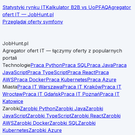
Statystyki rynku IT
Kalkulator B2B vs UoP
FAQ
Agregator
ofert IT — JobHunt.pl
Przeglądaj oferty
symfony
JobHunt.pl
Agregator ofert IT — łączymy oferty z popularnych
portali
Technologie
Praca Python
Praca SQL
Praca Java
Praca
JavaScript
Praca TypeScript
Praca React
Praca
AWS
Praca Docker
Praca Kubernetes
Praca Azure
Miasta
Praca IT Warszawa
Praca IT Kraków
Praca IT
Wrocław
Praca IT Gdańsk
Praca IT Poznań
Praca IT
Katowice
Zarobki
Zarobki Python
Zarobki Java
Zarobki
JavaScript
Zarobki TypeScript
Zarobki React
Zarobki
AWS
Zarobki Docker
Zarobki SQL
Zarobki
Kubernetes
Zarobki Azure