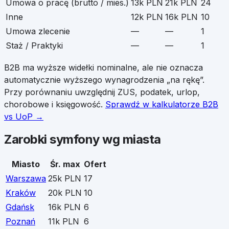
Umowa o pracę (brutto / mies.)
13k PLN
21k PLN
24
Inne
12k PLN
16k PLN
10
Umowa zlecenie
—
—
1
Staż / Praktyki
—
—
1
B2B ma wyższe widełki nominalne, ale nie oznacza
automatycznie wyższego wynagrodzenia „na rękę”.
Przy porównaniu uwzględnij ZUS, podatek, urlop,
chorobowe i księgowość.
Sprawdź w kalkulatorze B2B
vs UoP →
Zarobki
symfony
wg miasta
Miasto
Śr. max
Ofert
Warszawa
25k PLN
17
Kraków
20k PLN
10
Gdańsk
16k PLN
6
Poznań
11k PLN
6