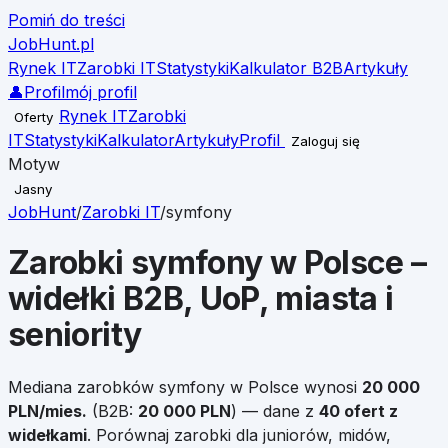
Pomiń do treści
JobHunt
.pl
Rynek IT
Zarobki IT
Statystyki
Kalkulator B2B
Artykuły
👤
Profil
mój profil
Rynek IT
Zarobki
Oferty
IT
Statystyki
Kalkulator
Artykuły
Profil
Zaloguj się
Motyw
Jasny
JobHunt
/
Zarobki IT
/
symfony
Zarobki
symfony
w Polsce –
widełki B2B, UoP, miasta i
seniority
Mediana zarobków
symfony
w Polsce wynosi
20 000
PLN/mies.
(B2B:
20 000
PLN
)
— dane z
40
ofert z
widełkami
.
Porównaj zarobki dla juniorów, midów,