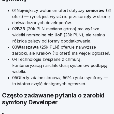
01
Największy wolumen ofert dotyczy
seniorów
(
31
ofert) — rynek jest wyraźnie przesunięty w stronę
doświadczonych developerów.
02
B2B
(
20k
PLN mediana górna) ma wyższe
widełki nominalne niż
UoP
(
23k
PLN), ale realna
różnica zależy od formy opodatkowania.
03
Warszawa
(
25k
PLN) oferuje najwyższe
zarobki, ale
Kraków
(
10
ofert) ma więcej ogłoszeń.
04
Technologie związane z chmurą,
konteneryzacją i architekturą systemów podbijają
widełki.
05
Oferty zdalne stanowią
56
% rynku
symfony
—
to istotna część dostępnych ogłoszeń.
Często zadawane pytania o zarobki
symfony Developer