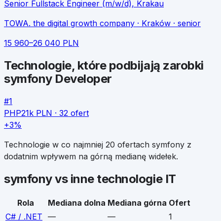
Senior Fullstack Engineer (m/w/d), Krakau
TOWA. the digital growth company
· Kraków
· senior
15 960
–
26 040
PLN
Technologie, które podbijają zarobki
symfony Developer
#
1
PHP
21k
PLN ·
32
ofert
+3%
Technologie w co najmniej 20 ofertach
symfony
z
dodatnim wpływem na górną medianę widełek.
symfony
vs inne technologie IT
Rola
Mediana dolna
Mediana górna
Ofert
C# / .NET
—
—
1