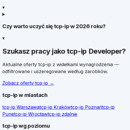
▾
Czy warto uczyć się tcp-ip w 2026 roku?
▾
Szukasz pracy jako
tcp-ip Developer
?
Aktualne oferty
tcp-ip
z widełkami wynagrodzenia —
odfiltrowane i uszeregowane według zarobków.
Zobacz oferty
tcp-ip
→
tcp-ip
w miastach
tcp-ip
Warszawa
tcp-ip
Kraków
tcp-ip
Poznań
tcp-ip
Pune
tcp-ip
Wrocław
tcp-ip
zdalnie
tcp-ip
wg poziomu