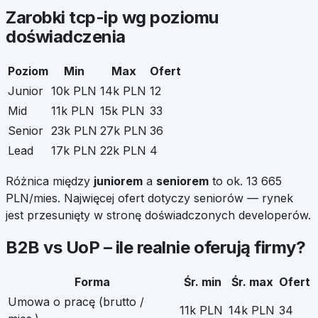
Zarobki
tcp-ip
wg poziomu
doświadczenia
Poziom
Min
Max
Ofert
Junior
10k PLN
14k PLN
12
Mid
11k PLN
15k PLN
33
Senior
23k PLN
27k PLN
36
Lead
17k PLN
22k PLN
4
Różnica między
juniorem
a
seniorem
to ok.
13 665
PLN/mies. Najwięcej ofert dotyczy seniorów — rynek
jest przesunięty w stronę doświadczonych developerów.
B2B vs UoP – ile realnie oferują firmy?
Forma
Śr. min
Śr. max
Ofert
Umowa o pracę (brutto /
11k PLN
14k PLN
34