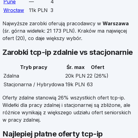
Pune
—
4
Wrocław
11k PLN
3
Najwyższe zarobki oferują pracodawcy w
Warszawa
(śr. górna widełek:
21 173
PLN).
Kraków
ma najwięcej
ofert (
20
), co daje większy wybór.
Zarobki
tcp-ip
zdalnie vs stacjonarnie
Tryb pracy
Śr. max
Ofert
Zdalna
20k PLN
22
(
26
%)
Stacjonarna / Hybrydowa
19k PLN
63
Oferty zdalne stanowią
26
% wszystkich ofert
tcp-ip
.
Widełki dla pracy zdalnej i stacjonarnej są zbliżone, ale
różnice wynikają z większego udziału ofert seniorskich
w pracy zdalnej.
Najlepiej płatne oferty
tcp-ip