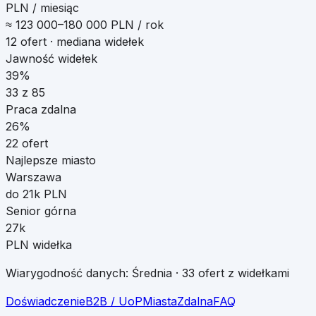
PLN / miesiąc
≈
123 000
–
180 000
PLN / rok
12
ofert · mediana widełek
Jawność widełek
39%
33
z
85
Praca zdalna
26
%
22
ofert
Najlepsze miasto
Warszawa
do 21k PLN
Senior górna
27k
PLN widełka
Wiarygodność danych:
Średnia
·
33
ofert z widełkami
Doświadczenie
B2B / UoP
Miasta
Zdalna
FAQ