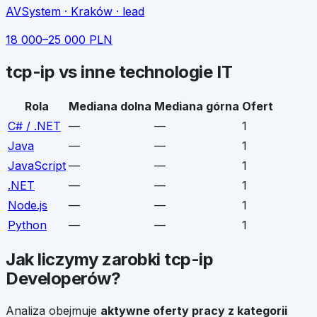
AVSystem
· Kraków
· lead
18 000
–
25 000
PLN
tcp-ip
vs inne technologie IT
Rola
Mediana dolna
Mediana górna
Ofert
C# / .NET
—
—
1
Java
—
—
1
JavaScript
—
—
1
.NET
—
—
1
Node.js
—
—
1
Python
—
—
1
Jak liczymy zarobki
tcp-ip
Developerów
?
Analiza obejmuje
aktywne oferty pracy z kategorii