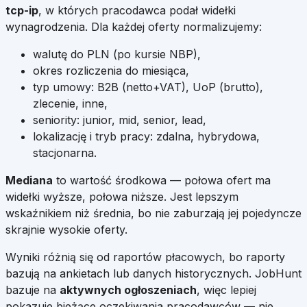
tcp-ip
, w których pracodawca podał widełki
wynagrodzenia. Dla każdej oferty normalizujemy:
walutę do PLN (po kursie NBP),
okres rozliczenia do miesiąca,
typ umowy: B2B (netto+VAT), UoP (brutto),
zlecenie, inne,
seniority: junior, mid, senior, lead,
lokalizację i tryb pracy: zdalna, hybrydowa,
stacjonarna.
Mediana
to wartość środkowa — połowa ofert ma
widełki wyższe, połowa niższe. Jest lepszym
wskaźnikiem niż średnia, bo nie zaburzają jej pojedyncze
skrajnie wysokie oferty.
Wyniki różnią się od raportów płacowych, bo raporty
bazują na ankietach lub danych historycznych. JobHunt
bazuje na
aktywnych ogłoszeniach
, więc lepiej
pokazuje bieżące oczekiwania pracodawców — nie