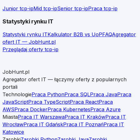
Junior
tcp-ip
Mid
tcp-ip
Senior
tcp-ip
Praca
tcp-ip
Statystyki rynku IT
Statystyki rynku IT
Kalkulator B2B vs UoP
FAQ
Agregator
ofert IT — JobHunt.pl
Przeglądaj oferty
tcp-ip
JobHunt.pl
Agregator ofert IT — łączymy oferty z popularnych
portali
Technologie
Praca Python
Praca SQL
Praca Java
Praca
JavaScript
Praca TypeScript
Praca React
Praca
AWS
Praca Docker
Praca Kubernetes
Praca Azure
Miasta
Praca IT Warszawa
Praca IT Kraków
Praca IT
Wrocław
Praca IT Gdańsk
Praca IT Poznań
Praca IT
Katowice
Zarobki
Zarobki Python
Zarobki Java
Zarobki