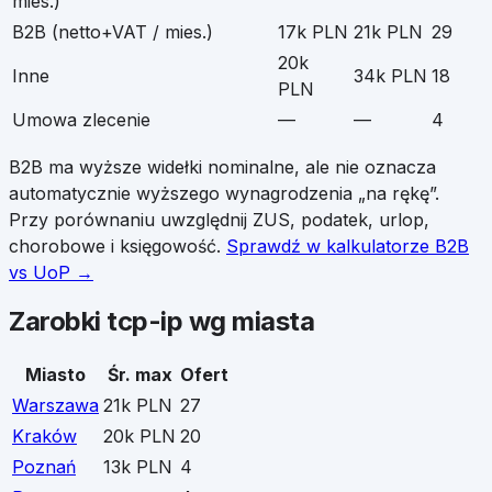
mies.)
B2B (netto+VAT / mies.)
17k PLN
21k PLN
29
20k
Inne
34k PLN
18
PLN
Umowa zlecenie
—
—
4
B2B ma wyższe widełki nominalne, ale nie oznacza
automatycznie wyższego wynagrodzenia „na rękę”.
Przy porównaniu uwzględnij ZUS, podatek, urlop,
chorobowe i księgowość.
Sprawdź w kalkulatorze B2B
vs UoP →
Zarobki
tcp-ip
wg miasta
Miasto
Śr. max
Ofert
Warszawa
21k PLN
27
Kraków
20k PLN
20
Poznań
13k PLN
4