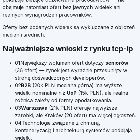
obejmuje natomiast ofert bez jawnych widełek ani
realnych wynagrodzeń pracowników.
Oferty bez podanych widełek są wykluczane z obliczeń
median i średnich.
Najważniejsze wnioski z rynku
tcp-ip
01
Największy wolumen ofert dotyczy
seniorów
(
36
ofert) — rynek jest wyraźnie przesunięty w
stronę doświadczonych developerów.
02
B2B
(
20k
PLN mediana górna) ma wyższe
widełki nominalne niż
UoP
(
15k
PLN), ale realna
różnica zależy od formy opodatkowania.
03
Warszawa
(
21k
PLN) oferuje najwyższe
zarobki, ale
Kraków
(
20
ofert) ma więcej ogłoszeń.
04
Technologie związane z chmurą,
konteneryzacją i architekturą systemów podbijają
widełki.