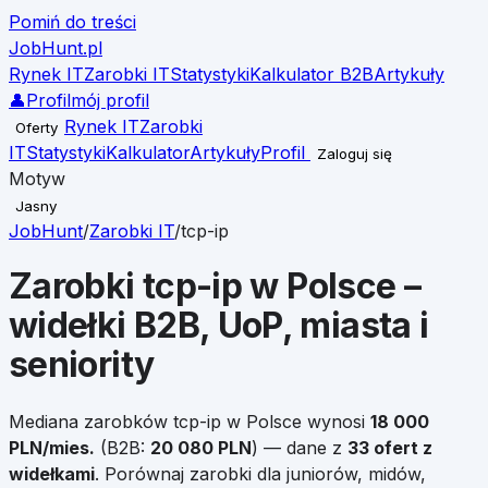
Pomiń do treści
JobHunt
.pl
Rynek IT
Zarobki IT
Statystyki
Kalkulator B2B
Artykuły
👤
Profil
mój profil
Rynek IT
Zarobki
Oferty
IT
Statystyki
Kalkulator
Artykuły
Profil
Zaloguj się
Motyw
Jasny
JobHunt
/
Zarobki IT
/
tcp-ip
Zarobki
tcp-ip
w Polsce –
widełki B2B, UoP, miasta i
seniority
Mediana zarobków
tcp-ip
w Polsce wynosi
18 000
PLN/mies.
(B2B:
20 080
PLN
)
— dane z
33
ofert z
widełkami
.
Porównaj zarobki dla juniorów, midów,