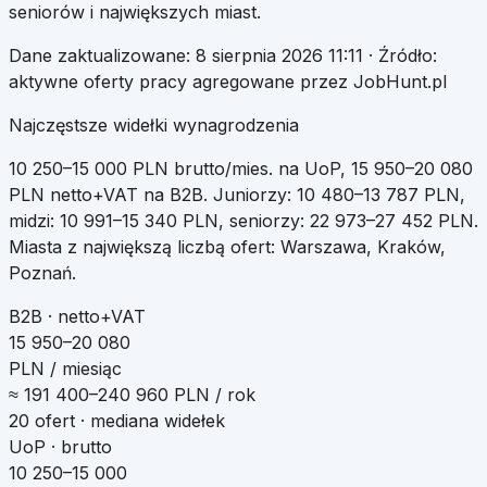
seniorów i największych miast.
Dane zaktualizowane:
8 sierpnia 2026 11:11
· Źródło:
aktywne oferty pracy agregowane przez JobHunt.pl
Najczęstsze widełki wynagrodzenia
10 250
–
15 000
PLN brutto/mies. na UoP
,
15 950
–
20 080
PLN netto+VAT na B2B
.
Juniorzy:
10 480
–
13 787
PLN,
midzi:
10 991
–
15 340
PLN, seniorzy:
22 973
–
27 452
PLN.
Miasta z największą liczbą ofert:
Warszawa, Kraków,
Poznań
.
B2B · netto+VAT
15 950–20 080
PLN / miesiąc
≈
191 400
–
240 960
PLN / rok
20
ofert · mediana widełek
UoP · brutto
10 250–15 000