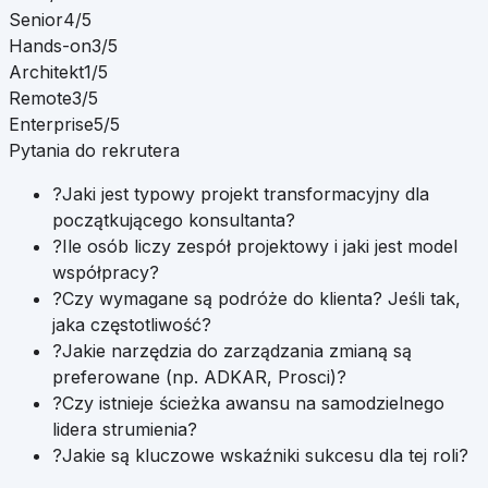
Senior
4/5
Hands-on
3/5
Architekt
1/5
Remote
3/5
Enterprise
5/5
Pytania do rekrutera
?
Jaki jest typowy projekt transformacyjny dla
początkującego konsultanta?
?
Ile osób liczy zespół projektowy i jaki jest model
współpracy?
?
Czy wymagane są podróże do klienta? Jeśli tak,
jaka częstotliwość?
?
Jakie narzędzia do zarządzania zmianą są
preferowane (np. ADKAR, Prosci)?
?
Czy istnieje ścieżka awansu na samodzielnego
lidera strumienia?
?
Jakie są kluczowe wskaźniki sukcesu dla tej roli?