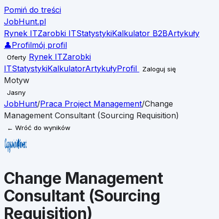
Pomiń do treści
JobHunt
.pl
Rynek IT
Zarobki IT
Statystyki
Kalkulator B2B
Artykuły
👤
Profil
mój profil
Rynek IT
Zarobki
Oferty
IT
Statystyki
Kalkulator
Artykuły
Profil
Zaloguj się
Motyw
Jasny
JobHunt
/
Praca
Project Management
/
Change
Management Consultant (Sourcing Requisition)
← Wróć do wyników
Change Management
Consultant (Sourcing
Requisition)