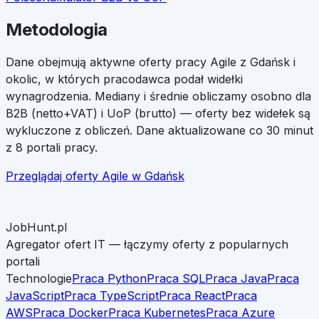
Metodologia
Dane obejmują aktywne oferty pracy
Agile
z
Gdańsk
i
okolic, w których pracodawca podał widełki
wynagrodzenia. Mediany i średnie obliczamy osobno dla
B2B (netto+VAT) i UoP (brutto) — oferty bez widełek są
wykluczone z obliczeń. Dane aktualizowane co 30 minut
z 8 portali pracy.
Przeglądaj oferty
Agile
w
Gdańsk
JobHunt.pl
Agregator ofert IT — łączymy oferty z popularnych
portali
Technologie
Praca Python
Praca SQL
Praca Java
Praca
JavaScript
Praca TypeScript
Praca React
Praca
AWS
Praca Docker
Praca Kubernetes
Praca Azure