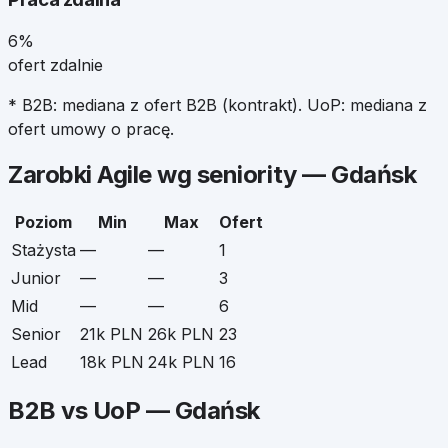
6%
ofert zdalnie
* B2B: mediana z ofert B2B (kontrakt). UoP: mediana z
ofert umowy o pracę.
Zarobki
Agile
wg seniority —
Gdańsk
Poziom
Min
Max
Ofert
Stażysta
—
—
1
Junior
—
—
3
Mid
—
—
6
Senior
21k PLN
26k PLN
23
Lead
18k PLN
24k PLN
16
B2B vs UoP —
Gdańsk