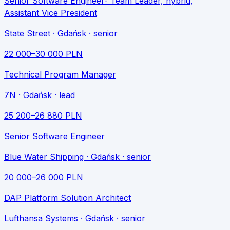
Senior Software Engineer- Team Leader, hybrid,
Assistant Vice President
State Street
· Gdańsk
· senior
22 000
–
30 000
PLN
Technical Program Manager
7N
· Gdańsk
· lead
25 200
–
26 880
PLN
Senior Software Engineer
Blue Water Shipping
· Gdańsk
· senior
20 000
–
26 000
PLN
DAP Platform Solution Architect
Lufthansa Systems
· Gdańsk
· senior