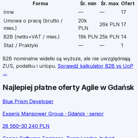
Forma
Śr. min
Śr. max
Ofert
Inne
—
—
17
Umowa o pracę (brutto /
20k
26k PLN
17
mies.)
PLN
B2B (netto+VAT / mies.)
19k PLN
25k PLN
14
Staż / Praktyki
—
—
1
B2B nominalne widełki są wyższe, ale nie uwzględniają
ZUS, podatku i urlopu.
Sprawdź kalkulator B2B vs UoP
→
Najlepiej płatne oferty
Agile
w
Gdańsk
Blue Prism Developer
Experis Manpower Group
· Gdańsk
· senior
28 560
–
30 240
PLN