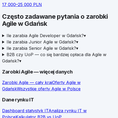
17 000
–
25 000
PLN
Często zadawane pytania o zarobki
Agile
w
Gdańsk
Ile zarabia Agile Developer w Gdańsk?
▾
Ile zarabia Junior Agile w Gdańsk?
▾
Ile zarabia Senior Agile w Gdańsk?
▾
B2B czy UoP — co się bardziej opłaca dla Agile w
Gdańsk?
▾
Zarobki
Agile
— więcej danych
Zarobki
Agile
— cały kraj
Oferty
Agile
w
Gdańsk
Wszystkie oferty
Agile
w Polsce
Dane rynku IT
Dashboard statystyk IT
Analiza rynku IT w
Polsce
Kalkulator B2B vs UoP