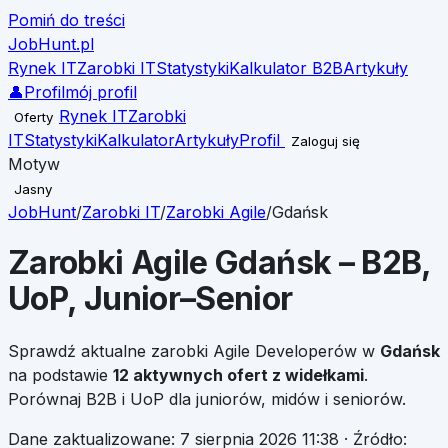
Pomiń do treści
JobHunt
.pl
Rynek IT
Zarobki IT
Statystyki
Kalkulator B2B
Artykuły
👤
Profil
mój profil
Rynek IT
Zarobki
Oferty
IT
Statystyki
Kalkulator
Artykuły
Profil
Zaloguj się
Motyw
Jasny
JobHunt
/
Zarobki IT
/
Zarobki
Agile
/
Gdańsk
Zarobki
Agile
Gdańsk
– B2B,
UoP, Junior–Senior
Sprawdź aktualne zarobki
Agile
Developerów w
Gdańsk
na podstawie
12
aktywnych ofert z widełkami
.
Porównaj B2B i UoP dla juniorów, midów i seniorów.
Dane zaktualizowane:
7 sierpnia 2026 11:38
· Źródło: