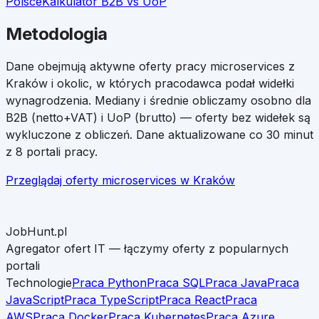
Polsce
Kalkulator B2B vs UoP
Metodologia
Dane obejmują aktywne oferty pracy
microservices
z
Kraków
i okolic, w których pracodawca podał widełki
wynagrodzenia. Mediany i średnie obliczamy osobno dla
B2B (netto+VAT) i UoP (brutto) — oferty bez widełek są
wykluczone z obliczeń. Dane aktualizowane co 30 minut
z 8 portali pracy.
Przeglądaj oferty
microservices
w
Kraków
JobHunt.pl
Agregator ofert IT — łączymy oferty z popularnych
portali
Technologie
Praca Python
Praca SQL
Praca Java
Praca
JavaScript
Praca TypeScript
Praca React
Praca
AWS
Praca Docker
Praca Kubernetes
Praca Azure