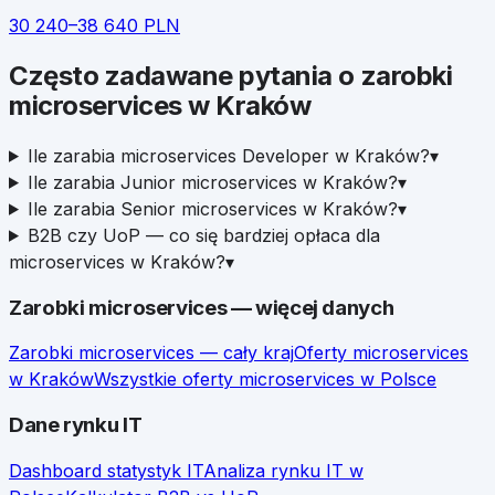
30 240
–
38 640
PLN
Często zadawane pytania o zarobki
microservices
w
Kraków
Ile zarabia microservices Developer w Kraków?
▾
Ile zarabia Junior microservices w Kraków?
▾
Ile zarabia Senior microservices w Kraków?
▾
B2B czy UoP — co się bardziej opłaca dla
microservices w Kraków?
▾
Zarobki
microservices
— więcej danych
Zarobki
microservices
— cały kraj
Oferty
microservices
w
Kraków
Wszystkie oferty
microservices
w Polsce
Dane rynku IT
Dashboard statystyk IT
Analiza rynku IT w