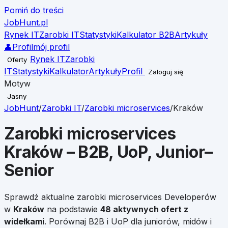
Pomiń do treści
JobHunt
.pl
Rynek IT
Zarobki IT
Statystyki
Kalkulator B2B
Artykuły
👤
Profil
mój profil
Rynek IT
Zarobki
Oferty
IT
Statystyki
Kalkulator
Artykuły
Profil
Zaloguj się
Motyw
Jasny
JobHunt
/
Zarobki IT
/
Zarobki
microservices
/
Kraków
Zarobki
microservices
Kraków
– B2B, UoP, Junior–
Senior
Sprawdź aktualne zarobki
microservices
Developerów
w
Kraków
na podstawie
48
aktywnych ofert z
widełkami
. Porównaj B2B i UoP dla juniorów, midów i