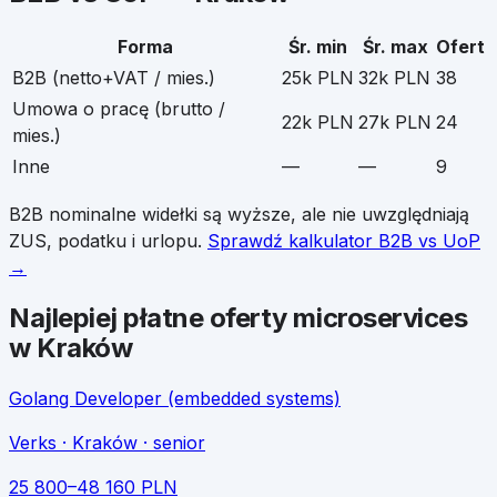
Forma
Śr. min
Śr. max
Ofert
B2B (netto+VAT / mies.)
25k PLN
32k PLN
38
Umowa o pracę (brutto /
22k PLN
27k PLN
24
mies.)
Inne
—
—
9
B2B nominalne widełki są wyższe, ale nie uwzględniają
ZUS, podatku i urlopu.
Sprawdź kalkulator B2B vs UoP
→
Najlepiej płatne oferty
microservices
w
Kraków
Golang Developer (embedded systems)
Verks
· Kraków
· senior
25 800
–
48 160
PLN