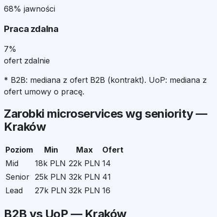
68% jawności
Praca zdalna
7%
ofert zdalnie
* B2B: mediana z ofert B2B (kontrakt). UoP: mediana z
ofert umowy o pracę.
Zarobki
microservices
wg seniority —
Kraków
Poziom
Min
Max
Ofert
Mid
18k PLN
22k PLN
14
Senior
25k PLN
32k PLN
41
Lead
27k PLN
32k PLN
16
B2B vs UoP —
Kraków