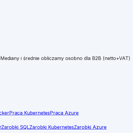
 Mediany i średnie obliczamy osobno dla B2B (netto+VAT)
cker
Praca Kubernetes
Praca Azure
r
Zarobki SQL
Zarobki Kubernetes
Zarobki Azure