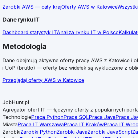
Zarobki
AWS
— cały kraj
Oferty
AWS
w
Katowice
Wszystki
Dane rynku IT
Dashboard statystyk IT
Analiza rynku IT w Polsce
Kalkula
Metodologia
Dane obejmują aktywne oferty pracy
AWS
z
Katowice
i o
i UoP (brutto) — oferty bez widełek są wykluczone z obli
Przeglądaj oferty
AWS
w
Katowice
JobHunt.pl
Agregator ofert IT — łączymy oferty z popularnych porta
Technologie
Praca Python
Praca SQL
Praca Java
Praca Ja
Miasta
Praca IT Warszawa
Praca IT Kraków
Praca IT Wro
Zarobki
Zarobki Python
Zarobki Java
Zarobki JavaScript
Za