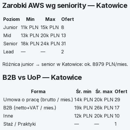
Zarobki
AWS
wg seniority —
Katowice
Poziom
Min
Max
Ofert
Junior
11k PLN
15k PLN
8
Mid
13k PLN
20k PLN
13
Senior
18k PLN
24k PLN
31
Lead
—
—
2
Różnica junior → senior w
Katowice
: ok.
8979
PLN/mies.
B2B vs UoP —
Katowice
Forma
Śr. min
Śr. max
Ofert
Umowa o pracę (brutto / mies.)
14k PLN
20k PLN
29
B2B (netto+VAT / mies.)
19k PLN
26k PLN
17
Inne
12k PLN
20k PLN
10
Staż / Praktyki
—
—
1