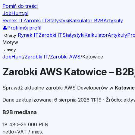
Pomiń do treści
JobHunt
.pl
Rynek IT
Zarobki IT
Statystyki
Kalkulator B2B
Artykuły
👤
Profil
mój profil
Rynek IT
Zarobki IT
Statystyki
Kalkulator
Artykuły
Pro
Oferty
Motyw
Jasny
JobHunt
/
Zarobki IT
/
Zarobki
AWS
/
Katowice
Zarobki
AWS
Katowice
– B2B
Sprawdź aktualne zarobki
AWS
Developerów w
Katowic
Dane zaktualizowane:
6 sierpnia 2026 11:19
· Źródło: akt
B2B mediana
18 480–26 000 PLN
netto+VAT / mies.