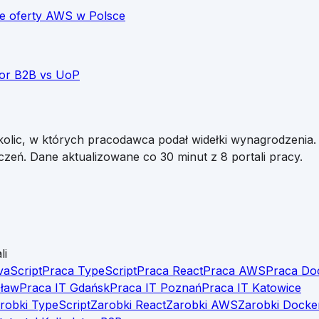
e oferty
AWS
w Polsce
tor B2B vs UoP
kolic, w których pracodawca podał widełki wynagrodzenia.
czeń. Dane aktualizowane co 30 minut z 8 portali pracy.
li
vaScript
Praca TypeScript
Praca React
Praca AWS
Praca Do
cław
Praca IT Gdańsk
Praca IT Poznań
Praca IT Katowice
robki TypeScript
Zarobki React
Zarobki AWS
Zarobki Docke