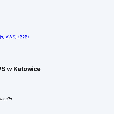
.js, AWS) (B2B)
WS
w
Katowice
wice?
▾