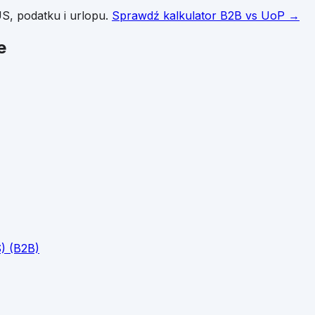
S, podatku i urlopu.
Sprawdź kalkulator B2B vs UoP →
e
) (B2B)