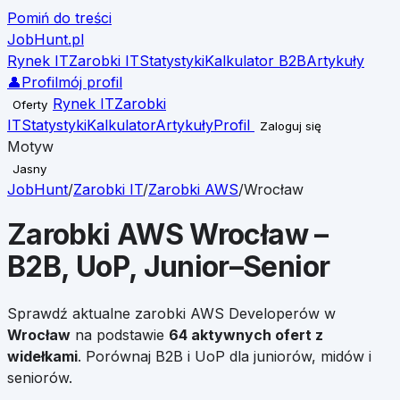
Pomiń do treści
JobHunt
.pl
Rynek IT
Zarobki IT
Statystyki
Kalkulator B2B
Artykuły
👤
Profil
mój profil
Rynek IT
Zarobki
Oferty
IT
Statystyki
Kalkulator
Artykuły
Profil
Zaloguj się
Motyw
Jasny
JobHunt
/
Zarobki IT
/
Zarobki
AWS
/
Wrocław
Zarobki
AWS
Wrocław
–
B2B, UoP, Junior–Senior
Sprawdź aktualne zarobki
AWS
Developerów w
Wrocław
na podstawie
64
aktywnych ofert z
widełkami
. Porównaj B2B i UoP dla juniorów, midów i
seniorów.