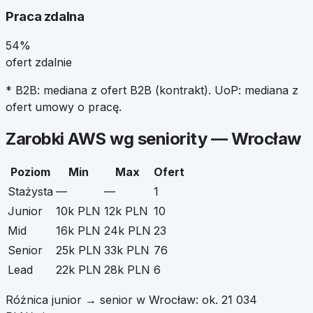
Praca zdalna
54%
ofert zdalnie
* B2B: mediana z ofert B2B (kontrakt). UoP: mediana z
ofert umowy o pracę.
Zarobki
AWS
wg seniority —
Wrocław
Poziom
Min
Max
Ofert
Stażysta
—
—
1
Junior
10k PLN
12k PLN
10
Mid
16k PLN
24k PLN
23
Senior
25k PLN
33k PLN
76
Lead
22k PLN
28k PLN
6
Różnica junior → senior w
Wrocław
: ok.
21 034