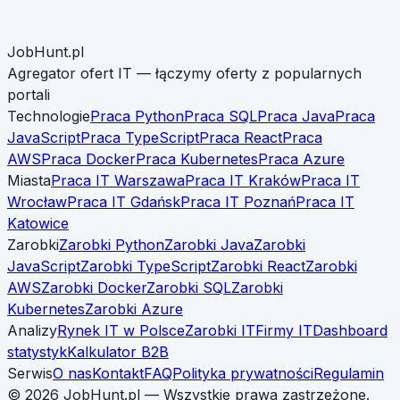
JobHunt.pl
Agregator ofert IT — łączymy oferty z popularnych
portali
Technologie
Praca Python
Praca SQL
Praca Java
Praca
JavaScript
Praca TypeScript
Praca React
Praca
AWS
Praca Docker
Praca Kubernetes
Praca Azure
Miasta
Praca IT Warszawa
Praca IT Kraków
Praca IT
Wrocław
Praca IT Gdańsk
Praca IT Poznań
Praca IT
Katowice
Zarobki
Zarobki Python
Zarobki Java
Zarobki
JavaScript
Zarobki TypeScript
Zarobki React
Zarobki
AWS
Zarobki Docker
Zarobki SQL
Zarobki
Kubernetes
Zarobki Azure
Analizy
Rynek IT w Polsce
Zarobki IT
Firmy IT
Dashboard
statystyk
Kalkulator B2B
Serwis
O nas
Kontakt
FAQ
Polityka prywatności
Regulamin
©
2026
JobHunt.pl — Wszystkie prawa zastrzeżone.