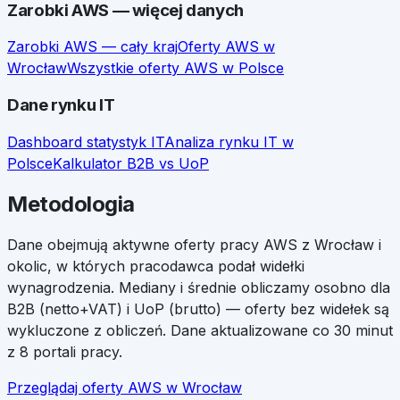
Zarobki
AWS
— więcej danych
Zarobki
AWS
— cały kraj
Oferty
AWS
w
Wrocław
Wszystkie oferty
AWS
w Polsce
Dane rynku IT
Dashboard statystyk IT
Analiza rynku IT w
Polsce
Kalkulator B2B vs UoP
Metodologia
Dane obejmują aktywne oferty pracy
AWS
z
Wrocław
i
okolic, w których pracodawca podał widełki
wynagrodzenia. Mediany i średnie obliczamy osobno dla
B2B (netto+VAT) i UoP (brutto) — oferty bez widełek są
wykluczone z obliczeń. Dane aktualizowane co 30 minut
z 8 portali pracy.
Przeglądaj oferty
AWS
w
Wrocław