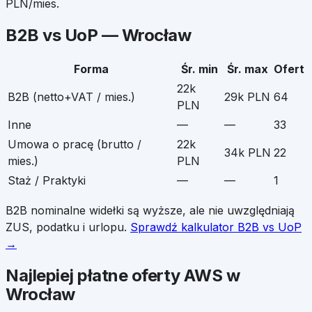
PLN/mies.
B2B vs UoP —
Wrocław
Forma
Śr. min
Śr. max
Ofert
22k
B2B (netto+VAT / mies.)
29k PLN
64
PLN
Inne
—
—
33
Umowa o pracę (brutto /
22k
34k PLN
22
mies.)
PLN
Staż / Praktyki
—
—
1
B2B nominalne widełki są wyższe, ale nie uwzględniają
ZUS, podatku i urlopu.
Sprawdź kalkulator B2B vs UoP
→
Najlepiej płatne oferty
AWS
w
Wrocław