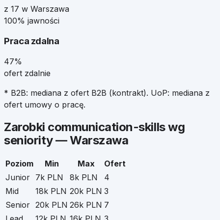
z 17 w Warszawa
100% jawności
Praca zdalna
47%
ofert zdalnie
* B2B: mediana z ofert B2B (kontrakt). UoP: mediana z
ofert umowy o pracę.
Zarobki
communication-skills
wg
seniority —
Warszawa
Poziom
Min
Max
Ofert
Junior
7k PLN
8k PLN
4
Mid
18k PLN
20k PLN
3
Senior
20k PLN
26k PLN
7
Lead
12k PLN
16k PLN
3