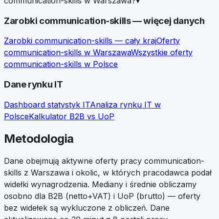
communication-skills w Warszawa?
▾
Zarobki
communication-skills
— więcej danych
Zarobki
communication-skills
— cały kraj
Oferty
communication-skills
w
Warszawa
Wszystkie oferty
communication-skills
w Polsce
Dane rynku IT
Dashboard statystyk IT
Analiza rynku IT w
Polsce
Kalkulator B2B vs UoP
Metodologia
Dane obejmują aktywne oferty pracy
communication-
skills
z
Warszawa
i okolic, w których pracodawca podał
widełki wynagrodzenia. Mediany i średnie obliczamy
osobno dla B2B (netto+VAT) i UoP (brutto) — oferty
bez widełek są wykluczone z obliczeń. Dane