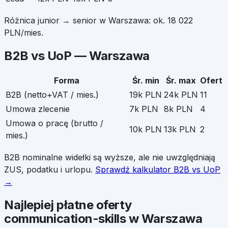
Różnica junior → senior w
Warszawa
: ok.
18 022
PLN/mies.
B2B vs UoP —
Warszawa
Forma
Śr. min
Śr. max
Ofert
B2B (netto+VAT / mies.)
19k PLN
24k PLN
11
Umowa zlecenie
7k PLN
8k PLN
4
Umowa o pracę (brutto /
10k PLN
13k PLN
2
mies.)
B2B nominalne widełki są wyższe, ale nie uwzględniają
ZUS, podatku i urlopu.
Sprawdź kalkulator B2B vs UoP
→
Najlepiej płatne oferty
communication-skills
w
Warszawa