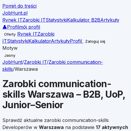
Pomiń do treści
JobHunt
.pl
Rynek IT
Zarobki IT
Statystyki
Kalkulator B2B
Artykuły
👤
Profil
mój profil
Rynek IT
Zarobki
Oferty
IT
Statystyki
Kalkulator
Artykuły
Profil
Zaloguj się
Motyw
Jasny
JobHunt
/
Zarobki IT
/
Zarobki
communication-
skills
/
Warszawa
Zarobki
communication-
skills
Warszawa
– B2B, UoP,
Junior–Senior
Sprawdź aktualne zarobki
communication-skills
Developerów w
Warszawa
na podstawie
17
aktywnych