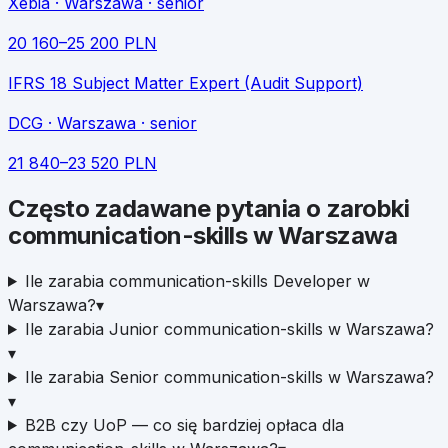
Xebia
· Warszawa
· senior
20 160
–
25 200
PLN
IFRS 18 Subject Matter Expert (Audit Support)
DCG
· Warszawa
· senior
21 840
–
23 520
PLN
Często zadawane pytania o zarobki
communication-skills
w
Warszawa
Ile zarabia communication-skills Developer w
Warszawa?
▾
Ile zarabia Junior communication-skills w Warszawa?
▾
Ile zarabia Senior communication-skills w Warszawa?
▾
B2B czy UoP — co się bardziej opłaca dla