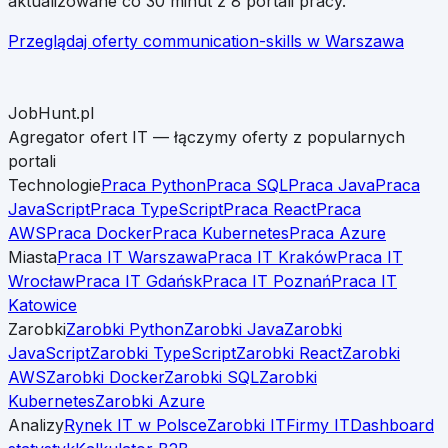
aktualizowane co 30 minut z 8 portali pracy.
Przeglądaj oferty
communication-skills
w
Warszawa
JobHunt.pl
Agregator ofert IT — łączymy oferty z popularnych
portali
Technologie
Praca Python
Praca SQL
Praca Java
Praca
JavaScript
Praca TypeScript
Praca React
Praca
AWS
Praca Docker
Praca Kubernetes
Praca Azure
Miasta
Praca IT Warszawa
Praca IT Kraków
Praca IT
Wrocław
Praca IT Gdańsk
Praca IT Poznań
Praca IT
Katowice
Zarobki
Zarobki Python
Zarobki Java
Zarobki
JavaScript
Zarobki TypeScript
Zarobki React
Zarobki
AWS
Zarobki Docker
Zarobki SQL
Zarobki
Kubernetes
Zarobki Azure
Analizy
Rynek IT w Polsce
Zarobki IT
Firmy IT
Dashboard