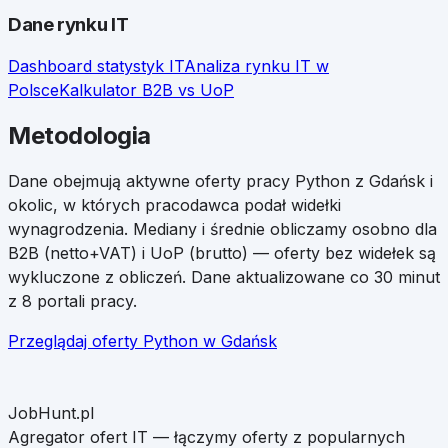
Dane rynku IT
Dashboard statystyk IT
Analiza rynku IT w
Polsce
Kalkulator B2B vs UoP
Metodologia
Dane obejmują aktywne oferty pracy
Python
z
Gdańsk
i
okolic, w których pracodawca podał widełki
wynagrodzenia. Mediany i średnie obliczamy osobno dla
B2B (netto+VAT) i UoP (brutto) — oferty bez widełek są
wykluczone z obliczeń. Dane aktualizowane co 30 minut
z 8 portali pracy.
Przeglądaj oferty
Python
w
Gdańsk
JobHunt.pl
Agregator ofert IT — łączymy oferty z popularnych