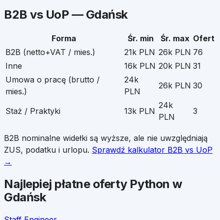
B2B vs UoP —
Gdańsk
Forma
Śr. min
Śr. max
Ofert
B2B (netto+VAT / mies.)
21k PLN
26k PLN
76
Inne
16k PLN
20k PLN
31
Umowa o pracę (brutto /
24k
26k PLN
30
mies.)
PLN
24k
Staż / Praktyki
13k PLN
3
PLN
B2B nominalne widełki są wyższe, ale nie uwzględniają
ZUS, podatku i urlopu.
Sprawdź kalkulator B2B vs UoP
→
Najlepiej płatne oferty
Python
w
Gdańsk
Staff Engineer