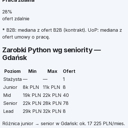
28%
ofert zdalnie
* B2B: mediana z ofert B2B (kontrakt). UoP: mediana z
ofert umowy o pracę.
Zarobki
Python
wg seniority —
Gdańsk
Poziom
Min
Max
Ofert
Stażysta
—
—
1
Junior
8k PLN
11k PLN
8
Mid
19k PLN
22k PLN
40
Senior
22k PLN
28k PLN
78
Lead
29k PLN
32k PLN
8
Różnica junior → senior w
Gdańsk
: ok.
17 225
PLN/mies.