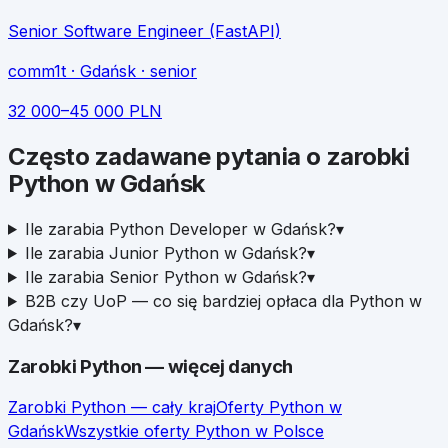
Senior Software Engineer (FastAPI)
comm1t
· Gdańsk
· senior
32 000
–
45 000
PLN
Często zadawane pytania o zarobki
Python
w
Gdańsk
Ile zarabia Python Developer w Gdańsk?
▾
Ile zarabia Junior Python w Gdańsk?
▾
Ile zarabia Senior Python w Gdańsk?
▾
B2B czy UoP — co się bardziej opłaca dla Python w
Gdańsk?
▾
Zarobki
Python
— więcej danych
Zarobki
Python
— cały kraj
Oferty
Python
w
Gdańsk
Wszystkie oferty
Python
w Polsce