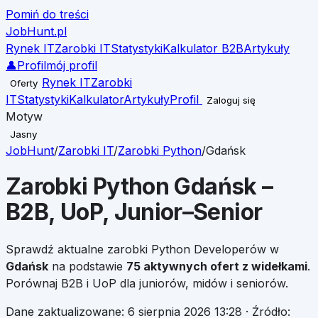
Pomiń do treści
JobHunt
.pl
Rynek IT
Zarobki IT
Statystyki
Kalkulator B2B
Artykuły
👤
Profil
mój profil
Rynek IT
Zarobki
Oferty
IT
Statystyki
Kalkulator
Artykuły
Profil
Zaloguj się
Motyw
Jasny
JobHunt
/
Zarobki IT
/
Zarobki
Python
/
Gdańsk
Zarobki
Python
Gdańsk
–
B2B, UoP, Junior–Senior
Sprawdź aktualne zarobki
Python
Developerów w
Gdańsk
na podstawie
75
aktywnych ofert z widełkami
.
Porównaj B2B i UoP dla juniorów, midów i seniorów.
Dane zaktualizowane:
6 sierpnia 2026 13:28
· Źródło: