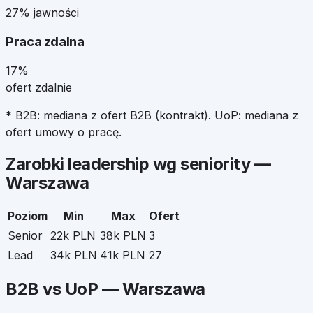
27% jawności
Praca zdalna
17%
ofert zdalnie
* B2B: mediana z ofert B2B (kontrakt). UoP: mediana z
ofert umowy o pracę.
Zarobki
leadership
wg seniority —
Warszawa
Poziom
Min
Max
Ofert
Senior
22k PLN
38k PLN
3
Lead
34k PLN
41k PLN
27
B2B vs UoP —
Warszawa