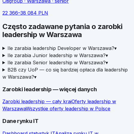
Citigroup
· Warszawa
· senior
22 366
–
38 084
PLN
Często zadawane pytania o zarobki
leadership
w
Warszawa
Ile zarabia leadership Developer w Warszawa?
▾
Ile zarabia Junior leadership w Warszawa?
▾
Ile zarabia Senior leadership w Warszawa?
▾
B2B czy UoP — co się bardziej opłaca dla leadership
w Warszawa?
▾
Zarobki
leadership
— więcej danych
Zarobki
leadership
— cały kraj
Oferty
leadership
w
Warszawa
Wszystkie oferty
leadership
w Polsce
Dane rynku IT
Dashboard statystyk IT
Analiza rynku IT w