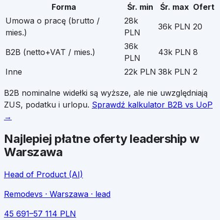
Forma
Śr. min
Śr. max
Ofert
Umowa o pracę (brutto /
28k
36k PLN
20
mies.)
PLN
36k
B2B (netto+VAT / mies.)
43k PLN
8
PLN
Inne
22k PLN
38k PLN
2
B2B nominalne widełki są wyższe, ale nie uwzględniają
ZUS, podatku i urlopu.
Sprawdź kalkulator B2B vs UoP
→
Najlepiej płatne oferty
leadership
w
Warszawa
Head of Product (AI)
Remodevs
· Warszawa
· lead
45 691
–
57 114
PLN