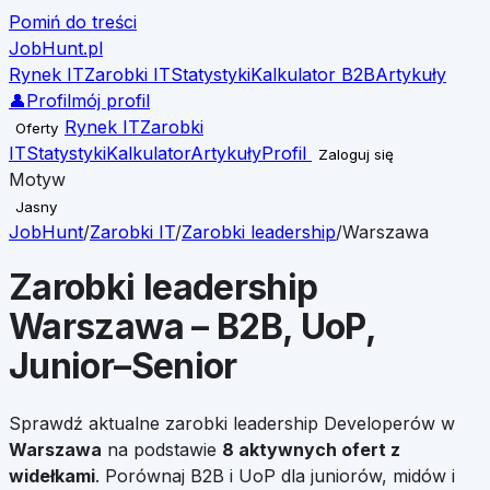
Pomiń do treści
JobHunt
.pl
Rynek IT
Zarobki IT
Statystyki
Kalkulator B2B
Artykuły
👤
Profil
mój profil
Rynek IT
Zarobki
Oferty
IT
Statystyki
Kalkulator
Artykuły
Profil
Zaloguj się
Motyw
Jasny
JobHunt
/
Zarobki IT
/
Zarobki
leadership
/
Warszawa
Zarobki
leadership
Warszawa
– B2B, UoP,
Junior–Senior
Sprawdź aktualne zarobki
leadership
Developerów w
Warszawa
na podstawie
8
aktywnych ofert z
widełkami
. Porównaj B2B i UoP dla juniorów, midów i