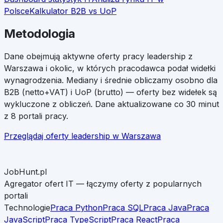
Polsce
Kalkulator B2B vs UoP
Metodologia
Dane obejmują aktywne oferty pracy
leadership
z
Warszawa
i okolic, w których pracodawca podał widełki
wynagrodzenia. Mediany i średnie obliczamy osobno dla
B2B (netto+VAT) i UoP (brutto) — oferty bez widełek są
wykluczone z obliczeń. Dane aktualizowane co 30 minut
z 8 portali pracy.
Przeglądaj oferty
leadership
w
Warszawa
JobHunt.pl
Agregator ofert IT — łączymy oferty z popularnych
portali
Technologie
Praca Python
Praca SQL
Praca Java
Praca
JavaScript
Praca TypeScript
Praca React
Praca